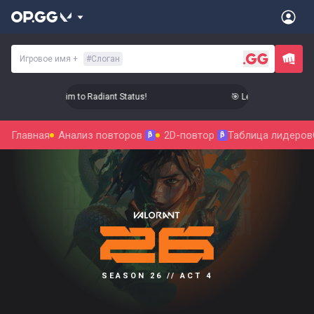
Игровое имя
+
#
Слоган
 Level Up Your Aim to Radiant Status!
🎯 Level Up Your Aim t
Главная
Анализ повторов
2D-повтор
Таблица лидеров
β
β
SEASON 26 // ACT 4