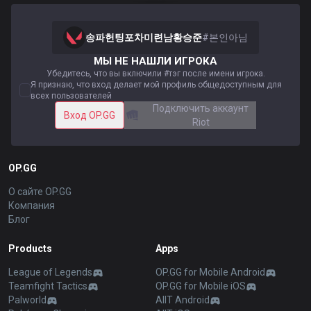
송파헌팅포차미련남황승준
#
본인아님
МЫ НЕ НАШЛИ ИГРОКА
Убедитесь, что вы включили #тэг после имени игрока.
Я признаю, что вход делает мой профиль общедоступным для
всех пользователей
Подключить аккаунт
Вход OP.GG
Riot
OP.GG
О сайте OP.GG
Компания
Блог
Products
Apps
League of Legends
OP.GG for Mobile Android
Teamfight Tactics
OP.GG for Mobile iOS
Palworld
AllT Android