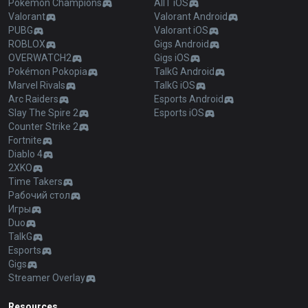
Pokémon Champions
AllT iOS
Valorant
Valorant Android
PUBG
Valorant iOS
ROBLOX
Gigs Android
OVERWATCH2
Gigs iOS
Pokémon Pokopia
TalkG Android
Marvel Rivals
TalkG iOS
Arc Raiders
Esports Android
Slay The Spire 2
Esports iOS
Counter Strike 2
Fortnite
Diablo 4
2XKO
Time Takers
Рабочий стол
Игры
Duo
TalkG
Esports
Gigs
Streamer Overlay
Resources