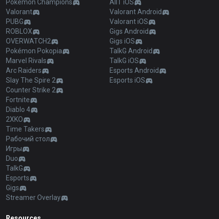
Pokémon Champions
AllT iOS
Valorant
Valorant Android
PUBG
Valorant iOS
ROBLOX
Gigs Android
OVERWATCH2
Gigs iOS
Pokémon Pokopia
TalkG Android
Marvel Rivals
TalkG iOS
Arc Raiders
Esports Android
Slay The Spire 2
Esports iOS
Counter Strike 2
Fortnite
Diablo 4
2XKO
Time Takers
Рабочий стол
Игры
Duo
TalkG
Esports
Gigs
Streamer Overlay
Resources