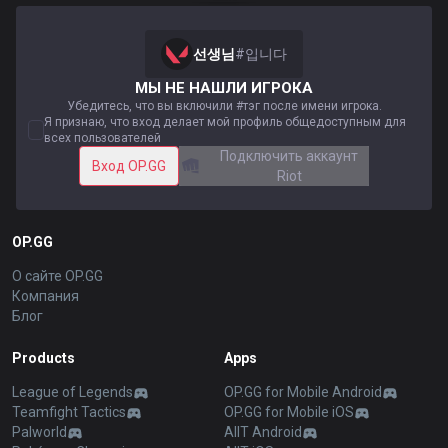
선생님
#
입니다
МЫ НЕ НАШЛИ ИГРОКА
Убедитесь, что вы включили #тэг после имени игрока.
Я признаю, что вход делает мой профиль общедоступным для
всех пользователей
Подключить аккаунт
Вход OP.GG
Riot
OP.GG
О сайте OP.GG
Компания
Блог
Products
Apps
League of Legends
OP.GG for Mobile Android
Teamfight Tactics
OP.GG for Mobile iOS
Palworld
AllT Android