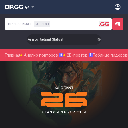
Игровое имя
+
#
Слоган
🎯 Level Up Your Aim to Radiant Status!
🎯 Level Up Your Aim
Главная
Анализ повторов
2D-повтор
Таблица лидеров
β
β
SEASON 26 // ACT 4