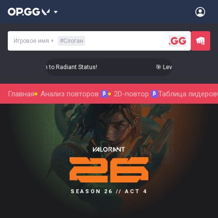
Игровое имя
+
#
Слоган
evel Up Your Aim to Radiant Status!
🎯 Level Up Your Aim to 
Главная
Анализ повторов
2D-повтор
Таблица лидеров
β
β
SEASON 26 // ACT 4