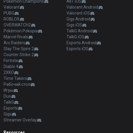
Pokémon Champions
AllT iOS
Valorant
Valorant Android
PUBG
Valorant iOS
ROBLOX
Gigs Android
OVERWATCH2
Gigs iOS
Pokémon Pokopia
TalkG Android
Marvel Rivals
TalkG iOS
Arc Raiders
Esports Android
Slay The Spire 2
Esports iOS
Counter Strike 2
Fortnite
Diablo 4
2XKO
Time Takers
Рабочий стол
Игры
Duo
TalkG
Esports
Gigs
Streamer Overlay
Resources