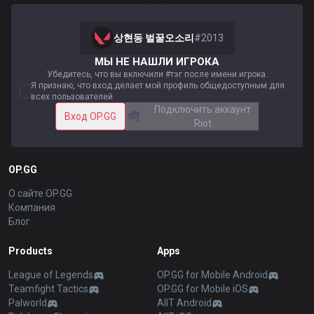
상현동 벌꿀오소리
#
2013
МЫ НЕ НАШЛИ ИГРОКА
Убедитесь, что вы включили #тэг после имени игрока.
Я признаю, что вход делает мой профиль общедоступным для
всех пользователей
Подключить аккаунт
Вход OP.GG
Riot
OP.GG
О сайте OP.GG
Компания
Блог
Products
Apps
League of Legends
OP.GG for Mobile Android
Teamfight Tactics
OP.GG for Mobile iOS
Palworld
AllT Android