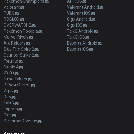
Pokémon Champions
AllT iOS
Valorant
Valorant Android
PUBG
Valorant iOS
ROBLOX
Gigs Android
OVERWATCH2
Gigs iOS
Pokémon Pokopia
TalkG Android
Marvel Rivals
TalkG iOS
Arc Raiders
Esports Android
Slay The Spire 2
Esports iOS
Counter Strike 2
Fortnite
Diablo 4
2XKO
Time Takers
Рабочий стол
Игры
Duo
TalkG
Esports
Gigs
Streamer Overlay
Resources