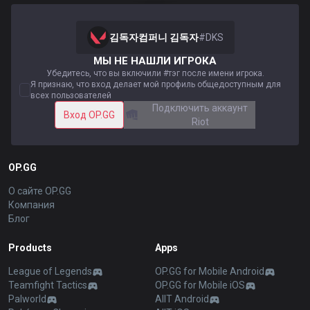
김독자컴퍼니 김독자
#
DKS
МЫ НЕ НАШЛИ ИГРОКА
Убедитесь, что вы включили #тэг после имени игрока.
Я признаю, что вход делает мой профиль общедоступным для
всех пользователей
Подключить аккаунт
Вход OP.GG
Riot
OP.GG
О сайте OP.GG
Компания
Блог
Products
Apps
League of Legends
OP.GG for Mobile Android
Teamfight Tactics
OP.GG for Mobile iOS
Palworld
AllT Android