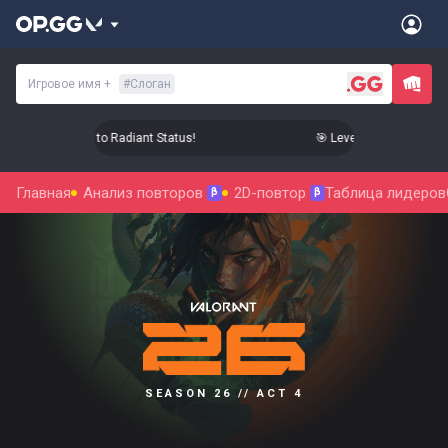
Игровое имя
+
#
Слоган
evel Up Your Aim to Radiant Status!
🎯 Level Up Your Aim to R
Главная
Анализ повторов
2D-повтор
Таблица лидеров
β
β
SEASON 26 // ACT 4