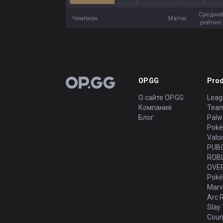
Средни
Чемпион
Матчи
рейтинг
OP.GG
Prod
OP.GG
О сайте OP.GG
Leag
Компания
Team
Блог
Palw
Poké
Valo
PUB
ROB
OVE
Poké
Marve
Arc 
Slay 
Count