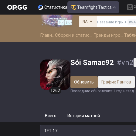
Статистика
Teamfight Tactics
Р
NA
Название Игры
+
#
NA
Главная
Сборки и статистика
Тренды игроков
Sói Samac92
#
vn2
Обновить
График Рангов
1262
Последние обновления
:
1 год назад
Всего
История матчей
TFT
17