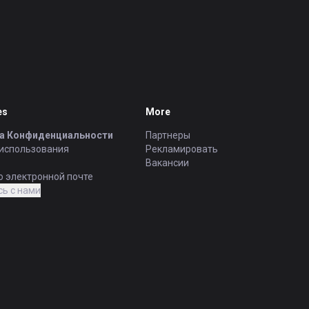
es
More
а Конфиденциальности
Партнеры
 использования
Рекламировать
Вакансии
о электронной почте
ь с нами