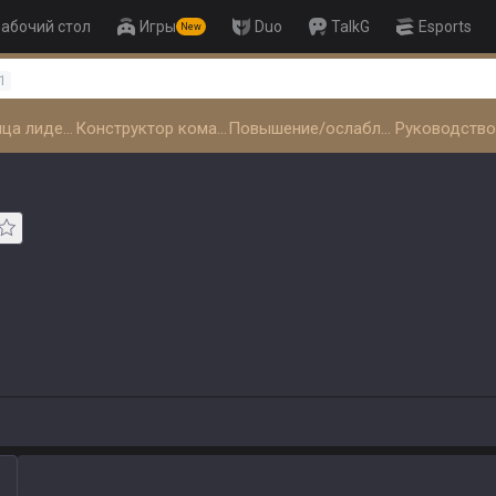
абочий стол
Игры
Duo
TalkG
Esports
New
👑 Master Top-tier Comps fr
1
Таблица лидеров
Конструктор команды
Повышение/ослабление