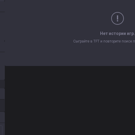
Нет истории игр.
Сыграйте в TFT и повторите поиск п
й