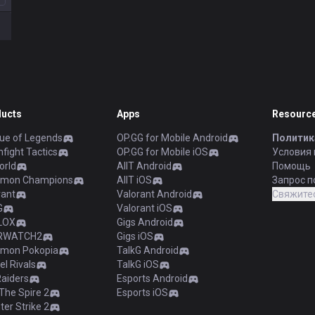
й
ucts
Apps
Resourc
ue of Legends
OP.GG for Mobile Android
Политик
fight Tactics
OP.GG for Mobile iOS
Условия
orld
AllT Android
Помощь
mon Champions
AllT iOS
Запрос п
rant
Valorant Android
Свяжитес
G
Valorant iOS
LOX
Gigs Android
RWATCH2
Gigs iOS
mon Pokopia
TalkG Android
l Rivals
TalkG iOS
Raiders
Esports Android
The Spire 2
Esports iOS
er Strike 2