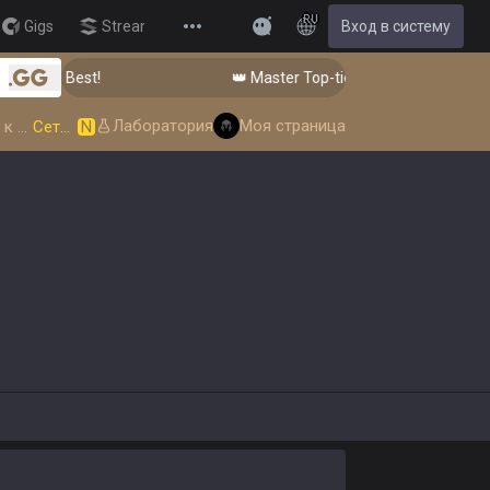
RU
Gigs
Streamer Overlay
Вход в систему
New
Feedback
om the Best!
👑 Master Top-tier Comps from the Best
.gg
Лаборатория
Моя страница
Руководство к игре
Сет 18
N