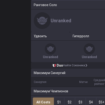
Ранговое Соло
Unranked
Удвоить
Гиперролл
Unranked
Unranked
Duo
Найти Союзника
Максимум Синергий
Средни
Синергия
Матчи
рейтинг
Максимум Чемпионов
All Costs
$1
$2
$3
$4
$5+