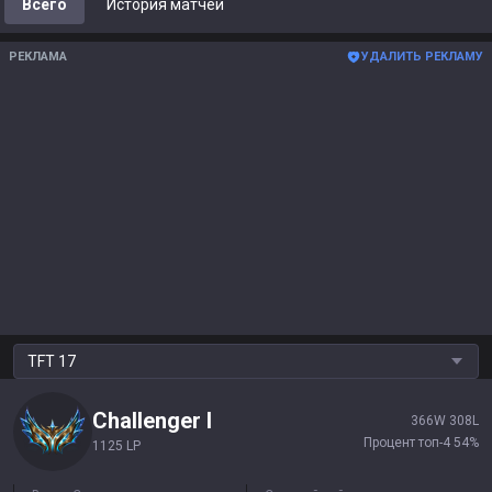
Всего
История матчей
РЕКЛАМА
УДАЛИТЬ РЕКЛАМУ
TFT
17
Challenger
I
366
W
308
L
Процент топ-4
54
%
1125 LP