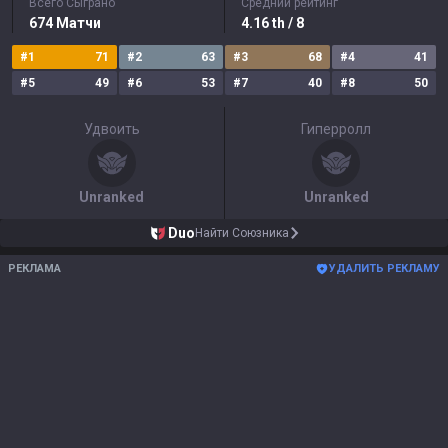
Всего Сыграно
Средний рейтинг
674
Матчи
4.16
th
/ 8
#
1
71
#
2
63
#
3
68
#
4
41
#
5
49
#
6
53
#
7
40
#
8
50
Удвоить
Гиперролл
Unranked
Unranked
Duo
Найти Союзника
РЕКЛАМА
УДАЛИТЬ РЕКЛАМУ