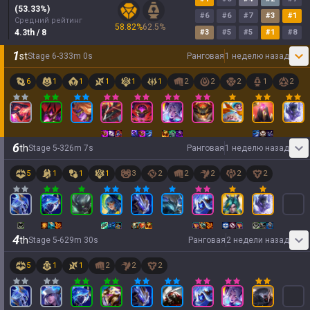
(
53.33
%)
#
6
#
6
#
7
#
3
#
1
Средний рейтинг
58.82
%
62.5
%
4.3
th
/ 8
#
3
#
5
#
5
#
1
#
8
1
st
Stage
6
-
3
33
m
0
s
Ранговая
1 неделю назад
6
1
1
1
1
1
2
2
2
1
2
6
th
Stage
5
-
3
26
m
7
s
Ранговая
1 неделю назад
5
1
1
1
3
2
2
2
2
2
4
th
Stage
5
-
6
29
m
30
s
Ранговая
2 недели назад
5
1
1
2
2
2