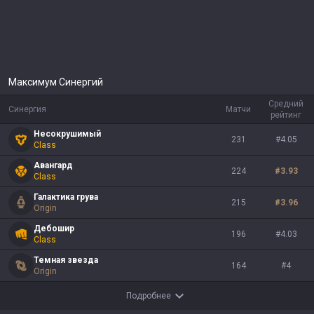
Максимум Синергий
Средний
Синергия
Матчи
рейтинг
Несокрушимый
231
#
4.05
Class
Авангард
224
#
3.93
Class
Галактика грува
215
#
3.96
Origin
Дебошир
196
#
4.03
Class
Темная звезда
164
#
4
Origin
Подробнее