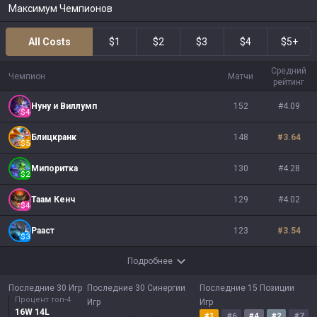
Максимум Чемпионов
All Costs
$1
$2
$3
$4
$5+
Средний
Чемпион
Матчи
рейтинг
Нуну и Виллумп
152
#
4.09
$
4
Блицкранк
148
#
3.64
$
5
Мипоритка
130
#
4.28
$
2
Таам Кенч
129
#
4.02
$
4
Рааст
123
#
3.54
$
3
Подробнее
Последние 30 Игр
Последние 30 Синергии
Последние 15 Позиции
Процент топ-4
Игр
Игр
16
W
14
L
#
1
#
6
#
4
#
2
#
7