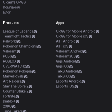
О сайте OP.GG
Компания
Блог
Products
Apps
League of Legends
OP.GG for Mobile Android
Teamfight Tactics
OP.GG for Mobile iOS
Palworld
AllT Android
Pokémon Champions
AllT iOS
Valorant
Valorant Android
PUBG
Valorant iOS
ROBLOX
Gigs Android
OVERWATCH2
Gigs iOS
Pokémon Pokopia
TalkG Android
Marvel Rivals
TalkG iOS
Arc Raiders
Esports Android
Slay The Spire 2
Esports iOS
Counter Strike 2
Fortnite
Diablo 4
2XKO
Time Takers