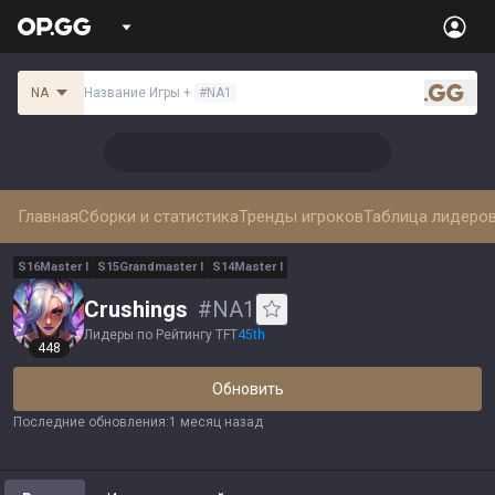
NA
Название Игры
+
#
NA1
.gg
Главная
Сборки и статистика
Тренды игроков
Таблица лидеро
S
16
Master
I
S
15
Grandmaster
I
S
14
Master
I
Crushings
#
NA1
Лидеры по Рейтингу TFT
45
th
448
Обновить
Последние обновления
:
1 месяц назад