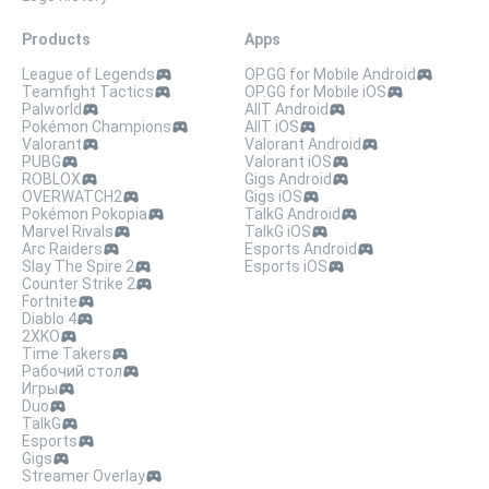
Products
Apps
League of Legends
OP.GG for Mobile Android
Teamfight Tactics
OP.GG for Mobile iOS
Palworld
AllT Android
Pokémon Champions
AllT iOS
Valorant
Valorant Android
PUBG
Valorant iOS
ROBLOX
Gigs Android
OVERWATCH2
Gigs iOS
Pokémon Pokopia
TalkG Android
Marvel Rivals
TalkG iOS
Arc Raiders
Esports Android
Slay The Spire 2
Esports iOS
Counter Strike 2
Fortnite
Diablo 4
2XKO
Time Takers
Рабочий стол
Игры
Duo
TalkG
Esports
Gigs
Streamer Overlay