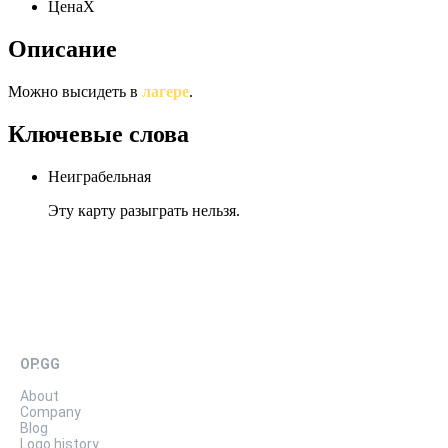
Цена
X
Описание
Можно высидеть в
лагере
.
Ключевые слова
Неиграбельная
Эту карту разыграть нельзя.
OP.GG
About
Company
Blog
Logo history