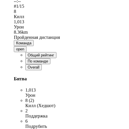
--:--
#
1
/15
8
Килл
1,013
Урон
8.36km
Пройденная дистанция
Команда
open
Общий рейтинг
По команде
Overall
Битва
1,013
Урон
8 (2)
Килл (Хедшот)
2
Поддержка
6
Подрубить