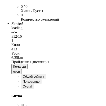
0 / 0
Хилы / Бусты
0
Количество оживлений
Ranked
loading...
--:--
#
12
/16
1
Килл
413
Урон
6.35km
Пройденная дистанция
Команда
open
Общий рейтинг
По команде
Overall
Битва
413