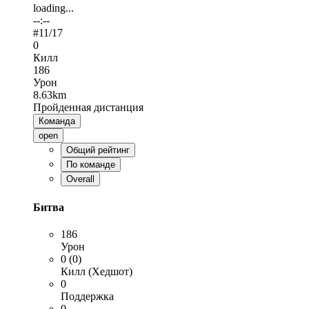
loading...
--:--
#
11
/17
0
Килл
186
Урон
8.63km
Пройденная дистанция
Команда
open
Общий рейтинг
По команде
Overall
Битва
186
Урон
0 (0)
Килл (Хедшот)
0
Поддержка
0