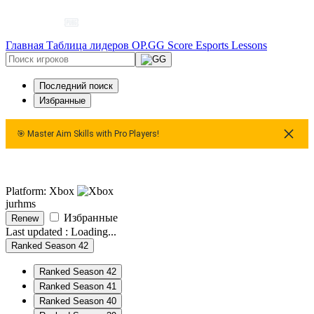
Главная
Таблица лидеров
OP.GG Score
Esports
Lessons
Последний поиск
Избранные
🎯 Master Aim Skills with Pro Players!
🎯 Master Aim Skills with Pro Players!
🎯 Master Ai
Platform: Xbox
jurhms
Избранные
Renew
Last updated :
Loading...
Ranked Season 42
Ranked Season 42
Ranked Season 41
Ranked Season 40