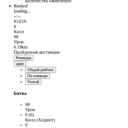
Количество оживлений
Ranked
loading...
--:--
#
14
/16
0
Килл
98
Урон
6.19km
Пройденная дистанция
Команда
open
Общий рейтинг
По команде
Overall
Битва
98
Урон
0 (0)
Килл (Хедшот)
0