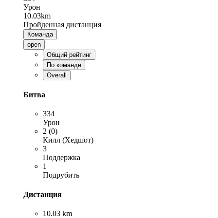
Урон
10.03km
Пройденная дистанция
Команда
open
Общий рейтинг
По команде
Overall
Битва
334
Урон
2 (0)
Килл (Хедшот)
3
Поддержка
1
Подрубить
Дистанция
10.03 km