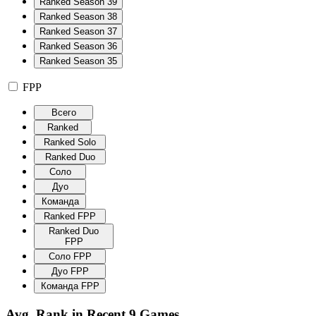
Ranked Season 39
Ranked Season 38
Ranked Season 37
Ranked Season 36
Ranked Season 35
FPP
Всего
Ranked
Ranked Solo
Ranked Duo
Соло
Дуо
Команда
Ranked FPP
Ranked Duo
FPP
Соло FPP
Дуо FPP
Команда FPP
Avg. Rank in Recent 9 Games