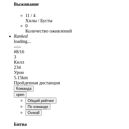
Выживание
11 / 4
Хилы / Бусты
0
Количество оживлений
Ranked
loading...
--:--
#
8
/16
3
Килл
234
Урон
5.15km
Пройденная дистанция
Команда
open
Общий рейтинг
По команде
Overall
Битва