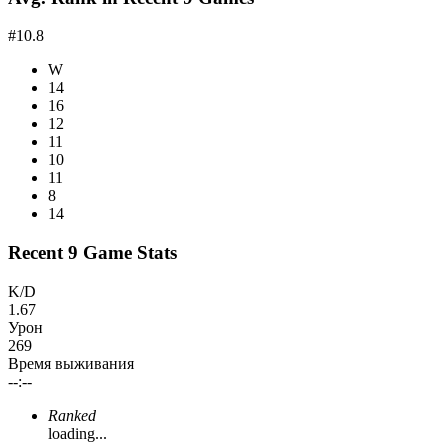
#10.8
W
14
16
12
11
10
11
8
14
Recent 9 Game Stats
K/D
1.67
Урон
269
Время выживания
--:--
Ranked
loading...