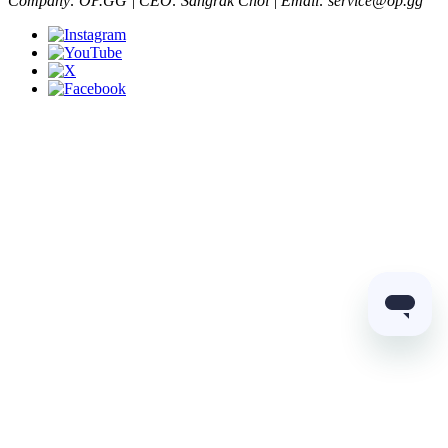
Company: OP.GG | CEO: Sangrak Choi | Email: service@op.gg