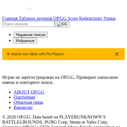
Главная
Таблица лидеров
OP.GG Score
Киберспорт
Уроки
Недавние поиски
Избранные
🎯 Master Aim Skills with Pro Players!
yers!
🎯 Master Aim Skills with Pro Players!
Игрок не зарегистрирован на OP.GG. Проверьте написание
имени и повторите поиск.
ABOUT OP.GG
Партнёрам
Обратная связь
Вакансии
© 2026 OP.GG. Data based on PLAYERUNKNOWN’S
BATTLEGROUNDS, PUBG Corp, Steam or Valve Corp.