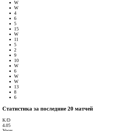
W
W
4
6
5
15
W
11
5
2
9
10
W
6
W
W
13
8
6
Статистика за последние 20 матчей
K/D
4.05
Урон