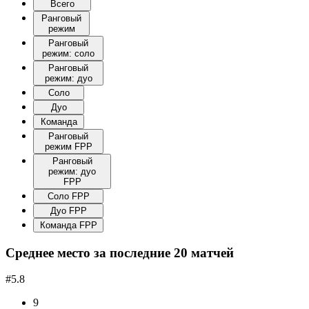
Всего
Ранговый
режим
Ранговый
режим: соло
Ранговый
режим: дуо
Соло
Дуо
Команда
Ранговый
режим FPP
Ранговый
режим: дуо
FPP
Соло FPP
Дуо FPP
Команда FPP
Среднее место за последние 20 матчей
#5.8
9