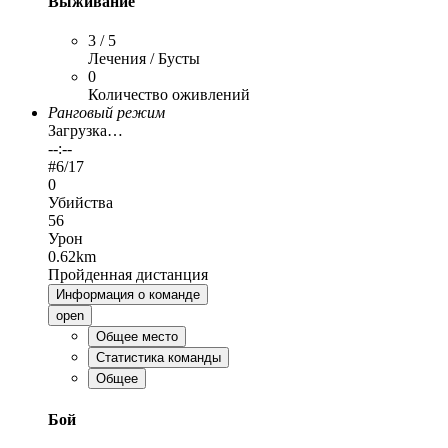
Выживание
3 / 5
Лечения / Бусты
0
Количество оживлений
Ранговый режим
Загрузка…
--:--
#
6
/17
0
Убийства
56
Урон
0.62km
Пройденная дистанция
Информация о команде
open
Общее место
Статистика команды
Общее
Бой