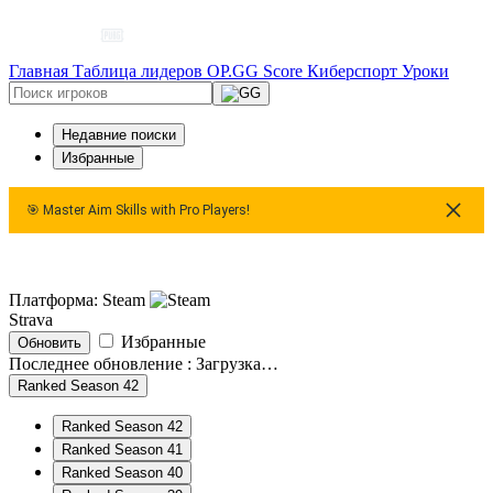
Главная
Таблица лидеров
OP.GG Score
Киберспорт
Уроки
Недавние поиски
Избранные
🎯 Master Aim Skills with Pro Players!
 Master Aim Skills with Pro Players!
🎯 Master Aim Skills wit
Платформа: Steam
Strava
Избранные
Обновить
Последнее обновление :
Загрузка…
Ranked Season 42
Ranked Season 42
Ranked Season 41
Ranked Season 40