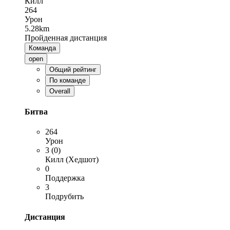
Килл
264
Урон
5.28km
Пройденная дистанция
Команда
open
Общий рейтинг
По команде
Overall
Битва
264
Урон
3 (0)
Килл (Хедшот)
0
Поддержка
3
Подрубить
Дистанция