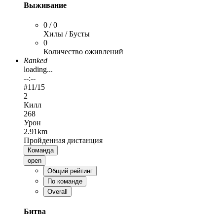
Выживание
0 / 0
Хилы / Бусты
0
Количество оживлений
Ranked
loading...
--:--
#
11
/15
2
Килл
268
Урон
2.91km
Пройденная дистанция
Команда
open
Общий рейтинг
По команде
Overall
Битва