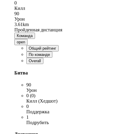
0
Килл
90
Урон
3.61km
Пройденная дистанция
Команда
open
Общий рейтинг
По команде
Overall
Битва
90
Урон
0 (0)
Килл (Хедшот)
0
Поддержка
1
Подрубить