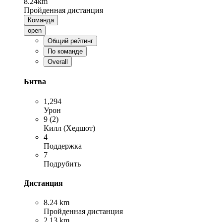
8.24km
Пройденная дистанция
Команда
open
Общий рейтинг
По команде
Overall
Битва
1,294
Урон
9 (2)
Килл (Хедшот)
4
Поддержка
7
Подрубить
Дистанция
8.24 km
Пройденная дистанция
2.13 km