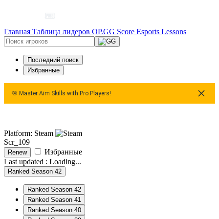
Главная
Таблица лидеров
OP.GG Score
Esports
Lessons
Последний поиск
Избранные
🎯 Master Aim Skills with Pro Players!
🎯 Master Aim Skills with Pro Players!
🎯 Master Aim Ski
Platform: Steam
Scr_109
Избранные
Renew
Last updated :
Loading...
Ranked Season 42
Ranked Season 42
Ranked Season 41
Ranked Season 40