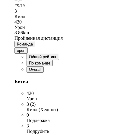
--:--
#
9
/15
3
Килл
420
Урон
8.86km
Пройденная дистанция
Команда
open
Общий рейтинг
По команде
Overall
Битва
420
Урон
3 (2)
Килл (Хедшот)
0
Поддержка
3
Подрубить