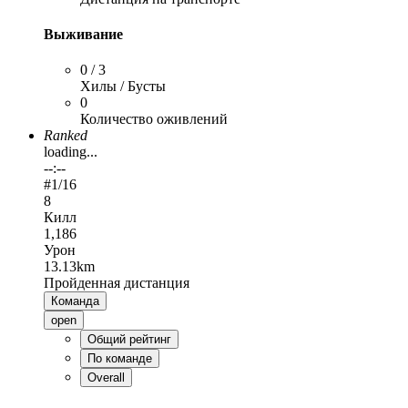
Выживание
0 / 3
Хилы / Бусты
0
Количество оживлений
Ranked
loading...
--:--
#
1
/16
8
Килл
1,186
Урон
13.13km
Пройденная дистанция
Команда
open
Общий рейтинг
По команде
Overall