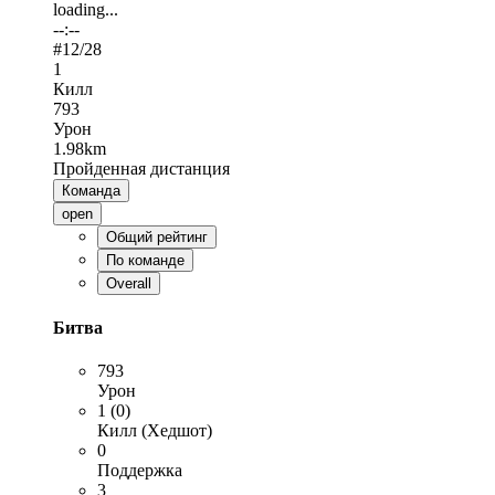
loading...
--:--
#
12
/28
1
Килл
793
Урон
1.98km
Пройденная дистанция
Команда
open
Общий рейтинг
По команде
Overall
Битва
793
Урон
1 (0)
Килл (Хедшот)
0
Поддержка
3