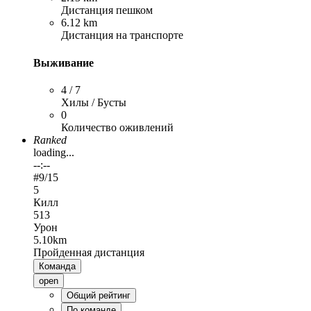
Дистанция пешком
6.12 km
Дистанция на транспорте
Выживание
4 / 7
Хилы / Бусты
0
Количество оживлений
Ranked
loading...
--:--
#
9
/15
5
Килл
513
Урон
5.10km
Пройденная дистанция
Команда
open
Общий рейтинг
По команде