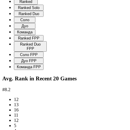
Ranked
Ranked Solo
Ranked Duo
Соло
Дуо
Команда
Ranked FPP
Ranked Duo
FPP
Соло FPP
Дуо FPP
Команда FPP
Avg. Rank in Recent 20 Games
#8.2
12
13
16
11
12
5