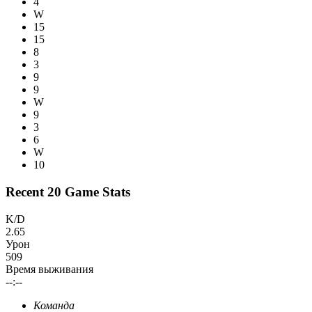
4
W
15
15
8
3
9
9
W
9
3
6
W
10
Recent 20 Game Stats
K/D
2.65
Урон
509
Время выживания
--:--
Команда