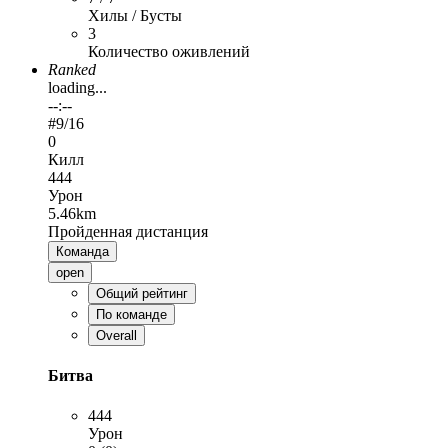
Хилы / Бусты
3
Количество оживлений
Ranked
loading...
--:--
#
9
/16
0
Килл
444
Урон
5.46km
Пройденная дистанция
Команда
open
Общий рейтинг
По команде
Overall
Битва
444
Урон