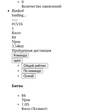
0
Количество оживлений
Ranked
loading...
--:--
#
15
/16
1
Килл
84
Урон
3.54km
Пройденная дистанция
Команда
open
Общий рейтинг
По команде
Overall
Битва
84
Урон
1 (0)
Килл (Хедшот)