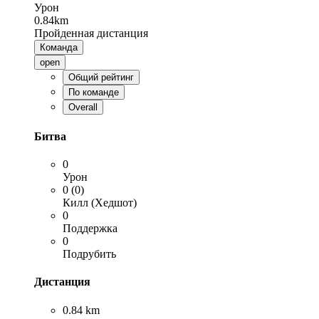
Урон
0.84km
Пройденная дистанция
Команда
open
Общий рейтинг
По команде
Overall
Битва
0
Урон
0 (0)
Килл (Хедшот)
0
Поддержка
0
Подрубить
Дистанция
0.84 km