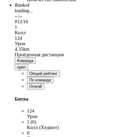
Ranked
loading...
--:--
#
12
/16
1
Килл
124
Урон
4.35km
Пройденная дистанция
Команда
open
Общий рейтинг
По команде
Overall
Битва
124
Урон
1 (0)
Килл (Хедшот)
0