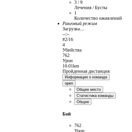
3 / 9
Лечения / Бусты
1
Количество оживлений
Ранговый режим
Загрузка…
--:--
#
2
/16
4
Убийства
762
Урон
10.01km
Пройденная дистанция
Информация о команде
open
Общее место
Статистика команды
Общее
Бой
762
Урон