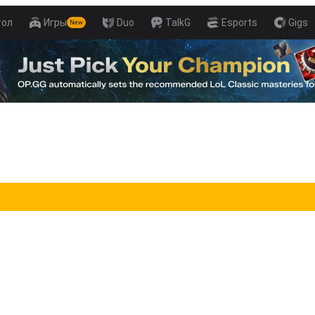
тол
Игры
Duo
TalkG
Esports
Gigs
New