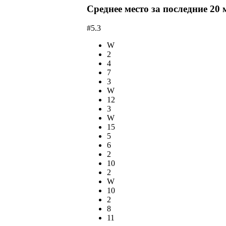
Среднее место за последние 20 
#5.3
W
2
4
7
3
W
12
3
W
15
5
6
2
10
2
W
10
2
8
11