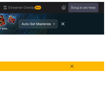
RU
Streamer Overlay
Вход в систему
New