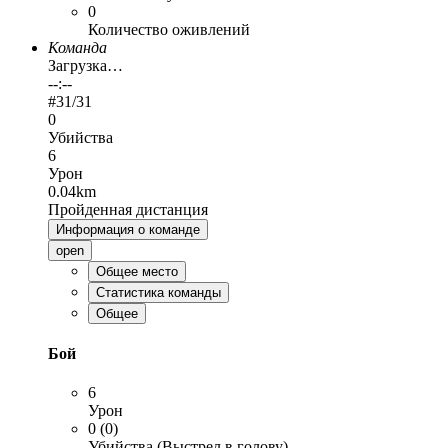
0
Количество оживлений
Команда
Загрузка…
--:--
#
31
/31
0
Убийства
6
Урон
0.04km
Пройденная дистанция
Информация о команде
open
Общее место
Статистика команды
Общее
Бой
6
Урон
0 (0)
Убийства (Выстрел в голову)