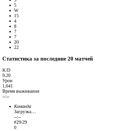
5
W
15
4
8
7
7
20
22
Статистика за последние 20 матчей
K/D
9.20
Урон
1,041
Время выживания
--:--
Команда
Загрузка…
--:--
#
29
/29
0