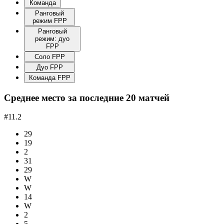
Команда
Ранговый
режим FPP
Ранговый
режим: дуо
FPP
Соло FPP
Дуо FPP
Команда FPP
Среднее место за последние 20 матчей
#11.2
29
19
2
31
29
W
W
14
W
2
5