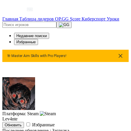
Главная
Таблица лидеров
OP.GG Score
Киберспорт
Уроки
Недавние поиски
Избранные
🎯 Master Aim Skills with Pro Players!
🎯 Master Aim Skills with Pro Players!
🎯 Master Aim Skills w
Платформа: Steam
Lev4nte
Избранные
Обновить
Последнее обновление :
Загрузка…