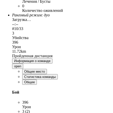
Лечения / Бусты
0
Количество оживлений
Ранговый режим: дуо
Загрузка…
--:--
#
10
/33
3
Убийства
396
Урон
11.72km
Пройденная дистанция
Информация о команде
open
Общее место
Статистика команды
Общее
Бой
396
Урон
3 (2)