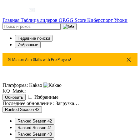
Главная
Таблица лидеров
OP.GG Score
Киберспорт
Уроки
Недавние поиски
Избранные
🎯 Master Aim Skills with Pro Players!
🎯 Master Aim Skills with Pro Players!
🎯 Master Aim Skills
Платформа: Kakao
KQ_Master
Избранные
Обновить
Последнее обновление :
Загрузка…
Ranked Season 42
Ranked Season 42
Ranked Season 41
Ranked Season 40