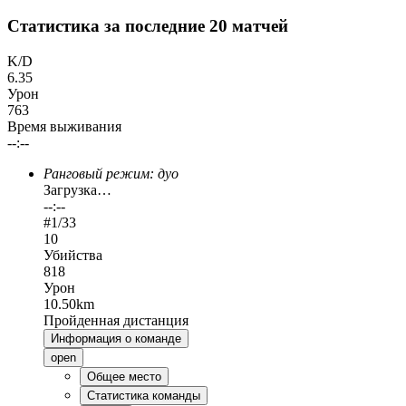
Статистика за последние 20 матчей
K/D
6.35
Урон
763
Время выживания
--:--
Ранговый режим: дуо
Загрузка…
--:--
#
1
/33
10
Убийства
818
Урон
10.50km
Пройденная дистанция
Информация о команде
open
Общее место
Статистика команды