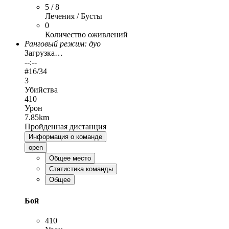
5 / 8
Лечения / Бусты
0
Количество оживлений
Ранговый режим: дуо
Загрузка…
--:--
#
16
/34
3
Убийства
410
Урон
7.85km
Пройденная дистанция
Информация о команде
open
Общее место
Статистика команды
Общее
Бой
410