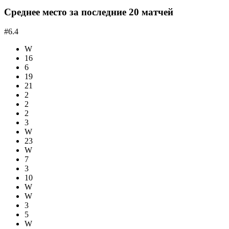
Среднее место за последние 20 матчей
#6.4
W
16
6
19
21
2
2
2
3
W
23
W
7
3
10
W
W
3
5
W