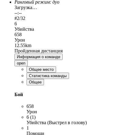
Ранговый режим: дуо
Загрузка…
--:--
#
2
/32
6
Убийства
658
Урон
12.55km
Пройденная дистанция
Информация о команде
open
Общее место
Статистика команды
Общее
Бой
658
Урон
6 (1)
Убийства (Выстрел в голову)
1
Помощи