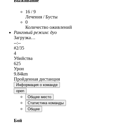
Выживание
16 / 9
Лечения / Бусты
0
Количество оживлений
Ранговый режим: дуо
Загрузка…
--:--
#
2
/35
4
Убийства
625
Урон
9.84km
Пройденная дистанция
Информация о команде
open
Общее место
Статистика команды
Общее
Бой