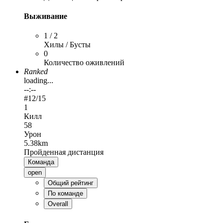
Выживание
1 / 2
Хилы / Бусты
0
Количество оживлений
Ranked
loading...
--:--
#
12
/15
1
Килл
58
Урон
5.38km
Пройденная дистанция
Команда
open
Общий рейтинг
По команде
Overall