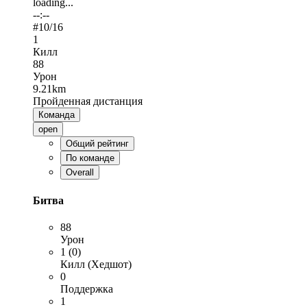
loading...
--:--
#
10
/16
1
Килл
88
Урон
9.21km
Пройденная дистанция
Команда
open
Общий рейтинг
По команде
Overall
Битва
88
Урон
1 (0)
Килл (Хедшот)
0
Поддержка
1