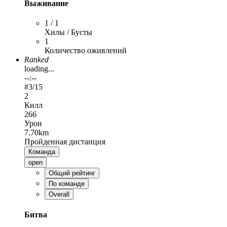
Выживание
1 / 1
Хилы / Бусты
1
Количество оживлений
Ranked
loading...
--:--
#
3
/15
2
Килл
266
Урон
7.70km
Пройденная дистанция
Команда
open
Общий рейтинг
По команде
Overall
Битва