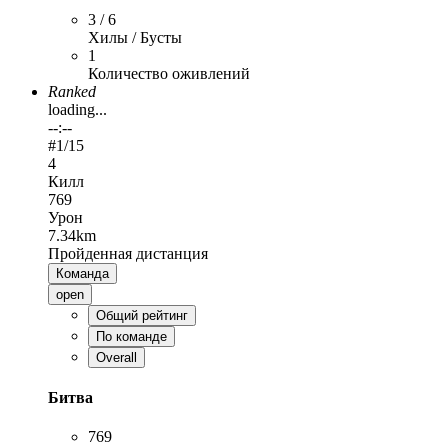
3 / 6
Хилы / Бусты
1
Количество оживлений
Ranked
loading...
--:--
#
1
/15
4
Килл
769
Урон
7.34km
Пройденная дистанция
Команда
open
Общий рейтинг
По команде
Overall
Битва
769