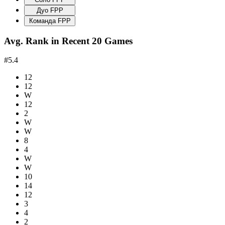
Дуо FPP
Команда FPP
Avg. Rank in Recent 20 Games
#5.4
12
12
W
12
2
W
W
8
4
W
W
10
14
12
3
4
2