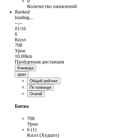
0
Количество оживлений
Ranked
loading...
--:--
#
1
/16
6
Килл
708
Урон
10.69km
Пройденная дистанция
Команда
open
Общий рейтинг
По команде
Overall
Битва
708
Урон
6 (1)
Килл (Хедшот)