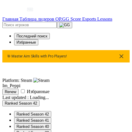
Главная
Таблица лидеров
OP.GG Score
Esports
Lessons
Последний поиск
Избранные
🎯 Master Aim Skills with Pro Players!
🎯 Master Aim Skills with Pro Players!
🎯 Master Aim S
Platform: Steam
Im_Peppi
Избранные
Renew
Last updated :
Loading...
Ranked Season 42
Ranked Season 42
Ranked Season 41
Ranked Season 40