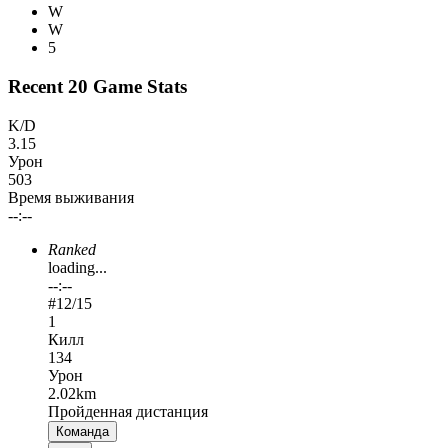
W
W
5
Recent 20 Game Stats
K/D
3.15
Урон
503
Время выживания
--:--
Ranked
loading...
--:--
#
12
/15
1
Килл
134
Урон
2.02km
Пройденная дистанция
Команда