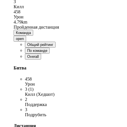
3
Килл
458
Урон
4.79km
Пройденная дистанция
Команда
open
Общий рейтинг
По команде
Overall
Битва
458
Урон
3 (1)
Килл (Хедшот)
2
Поддержка
3
Подрубить
Дистанция