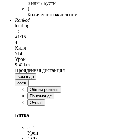
Хилы / Бусты
1
Количество оживлений
Ranked
loading...
--:--
#
1
/15
4
Килл
514
Урон
9.42km
Пройденная дистанция
Команда
open
Общий рейтинг
По команде
Overall
Битва
514
Урон
4 (0)