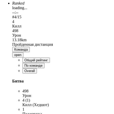
Ranked
loading...
--:--
#
4
/15
4
Килл
498
Урон
13.18km
Пройденная дистанция
Команда
open
Общий рейтинг
По команде
Overall
Битва
498
Урон
4 (1)
Килл (Хедшот)
1
Поддержка