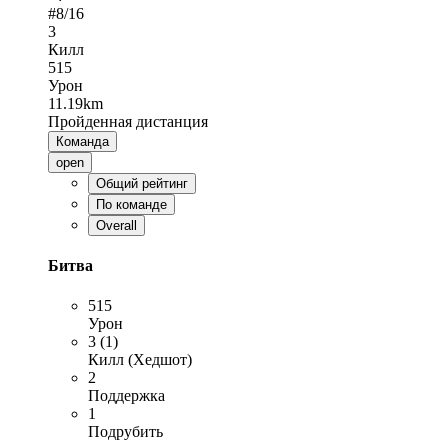
#
8
/16
3
Килл
515
Урон
11.19km
Пройденная дистанция
Команда
open
Общий рейтинг
По команде
Overall
Битва
515
Урон
3 (1)
Килл (Хедшот)
2
Поддержка
1
Подрубить