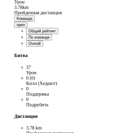
Урон
3.78km
Пройденная дистанция
Команда
open
Общий рейтинг
По команде
Overall
Битва
37
Урон
0 (0)
Килл (Хедшот)
0
Поддержка
0
Подрубить
Дистанция
3.78 km