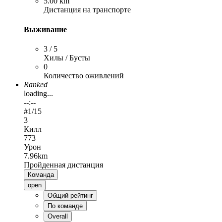
5.00 km
Дистанция на транспорте
Выживание
3 / 5
Хилы / Бусты
0
Количество оживлений
Ranked
loading...
--:--
#
1
/15
3
Килл
773
Урон
7.96km
Пройденная дистанция
Команда
open
Общий рейтинг
По команде
Overall