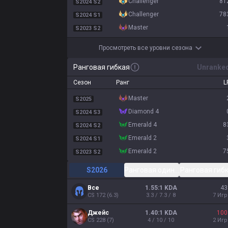
challenger
81
S2024 S2
challenger
78
S2024 S1
master
S2023 S2
Просмотреть все уровни сезона
Ранговая гибкая
Unranke
Сезон
Ранг
L
master
S2025
diamond 4
S2024 S3
emerald 4
8
S2024 S2
emerald 2
S2024 S1
emerald 2
7
S2023 S2
S2026
Ранговая одиночная/парная
Ранговая гиб
Все
1.55:1 KDA
43
CS
172
(
6.3
)
3.3 / 7.3 / 8
7
Иг
Джейс
1.40:1 KDA
100
CS
228
(
7
)
4 / 10 / 10
2
Иг