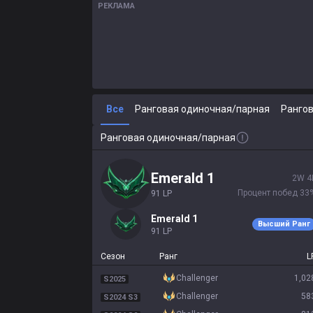
РЕКЛАМА
Все
Ранговая одиночная/парная
Рангов
Ранговая одиночная/парная
emerald 1
2
W
4
Процент побед
33
91
LP
emerald 1
Высший Ранг
91
LP
Сезон
Ранг
L
challenger
1,02
S2025
challenger
58
S2024 S3