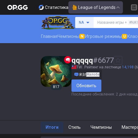
Статистика
League of Legends
Поиск призывателя
NA
Название игры +
#NA
Главная
Чемпионы
Игровые режимы
Клас
N
U
qqqqq
#
6677
TW
Рейтинг на лестнице
14,198
(6
來財
Жалоба
Обновить
817
Последние обновления
:
2 дня назад
Итоги
Стиль
Чемпионы
Мастер