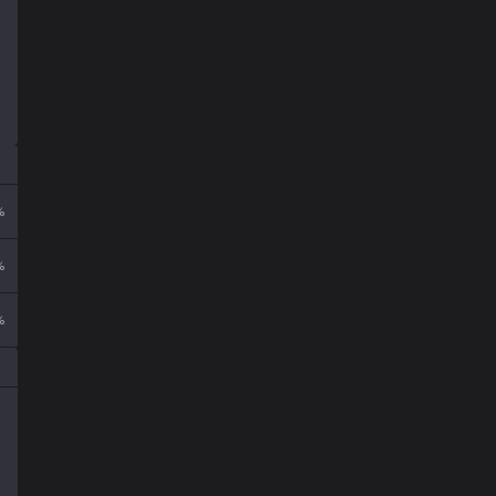
%
%
%