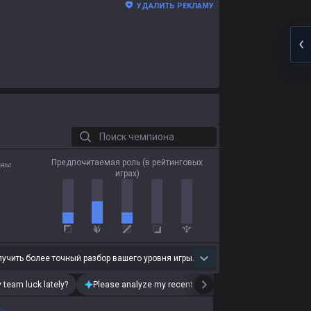
УДАЛИТЬ РЕКЛАМУ
Поиск чемпиона
Предпочитаемая роль (в рейтинговых
оны
играх)
лучить более точный разбор вашего уровня игры.
 team luck lately?
Please analyze my recent playstyle.