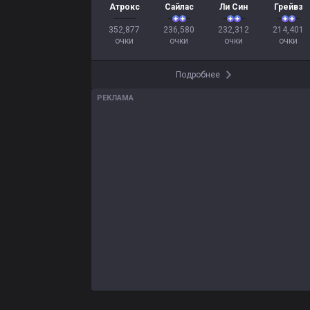
Атрокс
Сайлас
Ли Син
Грейвз
352,877

236,580

232,312

214,401

очки
очки
очки
очки
Подробнее
РЕКЛАМА