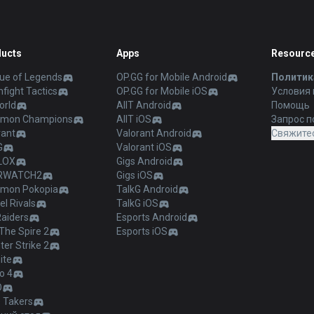
ucts
Apps
Resourc
ue of Legends
OP.GG for Mobile Android
Политик
fight Tactics
OP.GG for Mobile iOS
Условия
orld
AllT Android
Помощь
mon Champions
AllT iOS
Запрос п
rant
Valorant Android
Свяжитес
G
Valorant iOS
LOX
Gigs Android
RWATCH2
Gigs iOS
mon Pokopia
TalkG Android
l Rivals
TalkG iOS
Raiders
Esports Android
The Spire 2
Esports iOS
er Strike 2
ite
o 4
O
 Takers