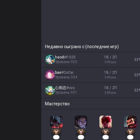
Недавно сыграно с (последние игр)
haodi
#
1025
1В / 2П
33
Уровень
925
3
Игры
bae
#
ОхОต
1В / 2П
33
Уровень
334
3
Игры
心雨恋
#
ovo
1В / 2П
33
Уровень
931
3
Игры
Мастерство
33
24
24
22