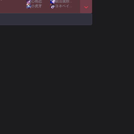
心雨恋
願活成你的願
小虎牙
ヨネベイビー
Show More Detail Games