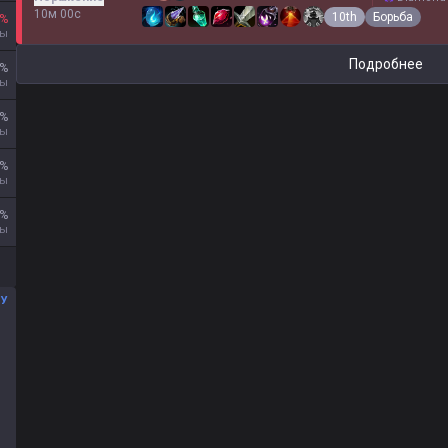
10м 00с
10th
Борьба
%
ры
Подробнее
%
ры
%
ры
%
ры
%
ры
МУ