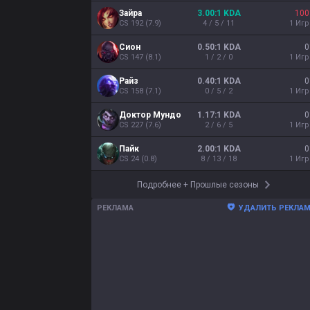
Зайра
3.00:1 KDA
100
CS
192
(
7.9
)
4 / 5 / 11
1
Иг
Сион
0.50:1 KDA
0
CS
147
(
8.1
)
1 / 2 / 0
1
Иг
Райз
0.40:1 KDA
0
CS
158
(
7.1
)
0 / 5 / 2
1
Иг
Доктор Мундо
1.17:1 KDA
0
CS
227
(
7.6
)
2 / 6 / 5
1
Иг
Пайк
2.00:1 KDA
0
CS
24
(
0.8
)
8 / 13 / 18
1
Иг
Подробнее
+
Прошлые сезоны
РЕКЛАМА
УДАЛИТЬ РЕКЛА