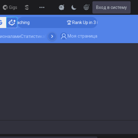
RU
Gigs
Streamer Overlay
Вход в систему
New
r Coaching
🏆 Rank Up in 3 Days! Challenger Coachin
Моя страница
сионалами
Статистика
Мультипоиск
Обновление игры