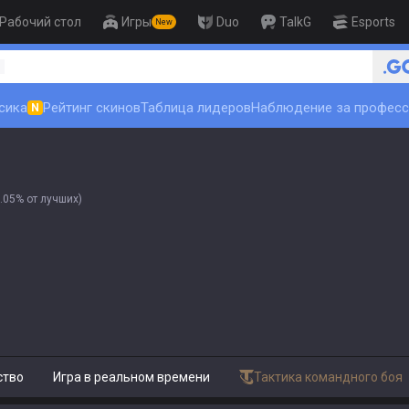
Рабочий стол
Игры
Duo
TalkG
Esports
New
🏆 Rank Up in 3 Days! Challenge
1
сика
Рейтинг скинов
Таблица лидеров
Наблюдение за профес
N
.05% от лучших)
ство
Игра в реальном времени
Тактика командного боя