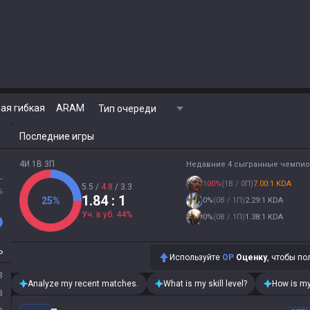
ая гибкая
ARAM
Тип очереди
Последние игры
4И 1В 3П
Недавние 4 сыгранные чемпи
L
100
%
(
1В / 0П
)
7.00:1 KDA
5.5
/
4.8
/
3.3
%
1.84
: 1
25
%
0
%
(
0В / 1П
)
2.29:1 KDA
Уч. в уб.
44
%
0
%
(
0В / 1П
)
1.38:1 KDA
P
Используйте
OP
Оценку
, чтобы по
8
Analyze my recent matches.
What is my skill level?
How is my
3