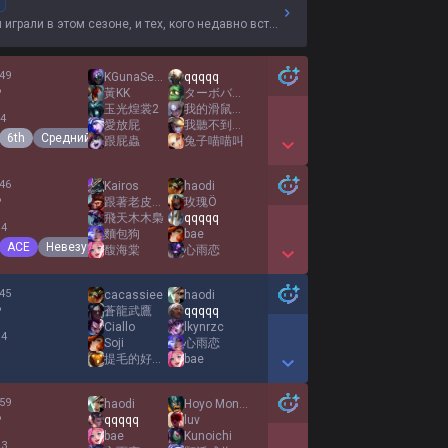
грали в этом сезоне, и тех, кого недавно встречали.
49
KGunaSeason
qqqqq
%
黃KK
ターボババア
玉光煌裳2
我的滑鼠有自己的想法
 4
愛放屁
我聽不到你再說一次
6th
Средний
跟屁蟲
兔子喵喵叫
Show More Detail Games
46
Kairos
haodi
%
跟著老皮一起嗨
玫瑰Ö
飛天木木梟
qqqqq
 4
麵包狗
bae
ACE
Невезучий
馥海棠
心雨恋
Show More Detail Games
45
cacassiee
haodi
%
蒼龍武鷹
qqqqq
Ciallo
lkynrzc
 4
Soji
心雨恋
提毛的好夥伴提菇
bae
Show More Detail Games
59
haodi
Hoyo Monterrey
%
qqqqq
luv
bae
Kunoichi
 3