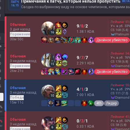
2
Примечания к патчу, которые нельзя пропустить
BETA
ПАТЧ
16.15
Сводка по выбранному виду на основе чемпионов, которыми вы и
3
1
Лейнинг
51
:
Обычная
9
/
8
/
2
Уч. в уб.
33
3 дня назад
CS
168
(5.4)
1.38:1 KDA
16
Поражение
platinum
d
30м 50с
Двойное убийство
P
Лейнинг
54
:
2
Обычная
9
/
7
/
7
Уч. в уб.
76
3 недели назад
CS
178
(6.8)
2.29:1 KDA
0
15
Поражение
diamond
26м 21с
3
Двойное убийство
3
Лейнинг
55
:
5
Обычная
4
/
1
/
3
Уч. в уб.
29
3 недели назад
CS
111
(7.3)
7.00:1 KDA
10
кая
Победа
diamond
15м 11с
4th
Лидер
%
ры
Лейнинг
41
:
Обычная
0
/
3
/
1
Уч. в уб.
50
%
3 недели назад
CS
58
(5.8)
ры
0.33:1 KDA
6
Поражение
diamond