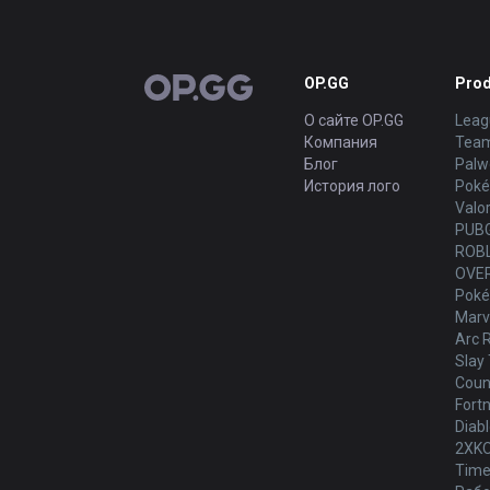
OP.GG
Prod
OP.GG
О сайте OP.GG
Leag
Компания
Team
Блог
Palw
История лого
Poké
Valo
PUB
ROB
OVE
Poké
Marve
Arc 
Slay 
Count
Fortn
Diabl
2XK
Time