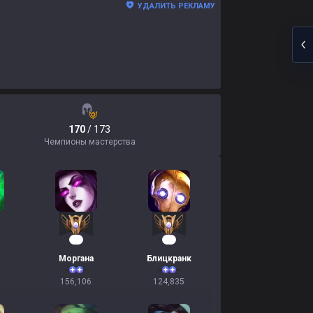
УДАЛИТЬ РЕКЛАМУ
170
/ 173
Чемпионы мастерства
17
14
Моргана
Блицкранк
156,106
124,835