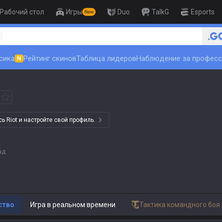
Рабочий стол
Игры
Duo
TalkG
Esports
New
🏆 Rank Up in 3 Days! Challe
1
сика
Рейтинг скинов
Таблица лидеров
Наблюдение за профес
N
 Riot и настройте свой профиль.
ад
ство
Игра в реальном времени
Тактика командного боя