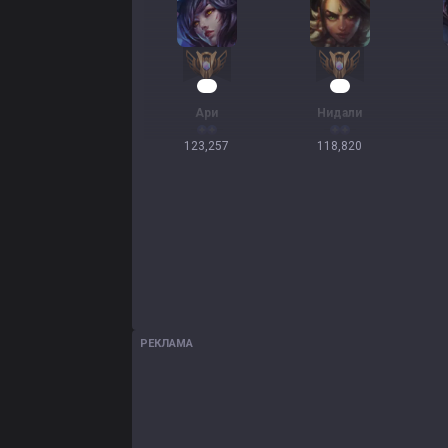
14
13
Ари
Нидали
123,257
118,820
РЕКЛАМА