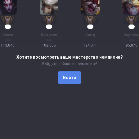
13
12
11
11
Элиза
Камилла
Клед
Эзреаль
113,040
102,855
124,011
95,875
Хотите посмотреть ваше мастерство чемпиона?
Войдите сейчас и посмотрите!
Войти