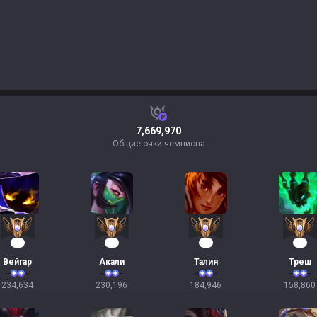
7,669,970
Общие очки чемпиона
24
24
19
17
Вейгар
Акали
Талия
Треш
234,634
230,196
184,946
158,860