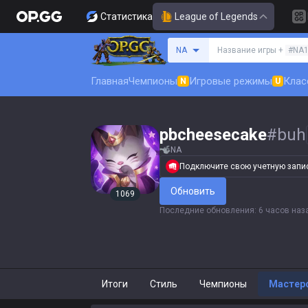
Статистика
League of Legends
Поиск призывателя
NA
Название игры +
#NA
Главная
Чемпионы
Игровые режимы
Клас
N
U
pbcheesecake
#
buh
NA
Подключите свою учетную запись
Обновить
1069
Последние обновления
:
6 часов наз
Итоги
Стиль
Чемпионы
Мастер