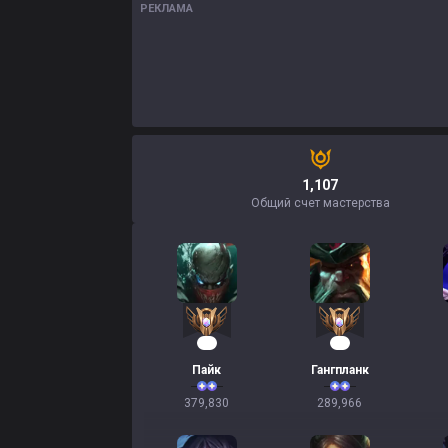
РЕКЛАМА
1,107
Общий счет мастерства
37
29
Пайк
Гангпланк
379,830
289,966