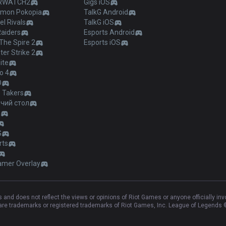
RWATCH2
Gigs iOS
mon Pokopia
TalkG Android
l Rivals
TalkG iOS
Raiders
Esports Android
The Spire 2
Esports iOS
er Strike 2
ite
o 4
O
 Takers
чий стол
ы
G
rts
amer Overlay
and does not reflect the views or opinions of Riot Games or anyone officially in
e trademarks or registered trademarks of Riot Games, Inc. League of Legends ©