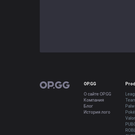
OP.GG
Prod
OP.GG
О сайте OP.GG
Leag
Компания
Team
Блог
Palw
История лого
Poké
Valo
PUB
ROB