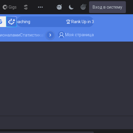
RU
Gigs
Streamer Overlay
Вход в систему
New
nger Coaching
🏆 Rank Up in 3 Days! Challenger Coach
Моя страница
сионалами
Статистика
Мультипоиск
Обновление игры