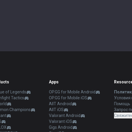
ucts
Apps
Resourc
ue of Legends
OP.GG for Mobile Android
Политик
fight Tactics
OP.GG for Mobile iOS
Условия
orld
AllT Android
Помощь
mon Champions
AllT iOS
Запрос п
rant
Valorant Android
Свяжитес
G
Valorant iOS
LOX
Gigs Android