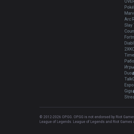
OVE
Poké
Marve
Arc 
Slay 
Count
Fortn
Diabl
2XK
Time
Рабо
Игр
Duo
Talk
Espo
Gigs
Stre
© 2012-
2026
OP.GG. OP.GG is not endorsed by Riot Games 
League of Legends. League of Legends and Riot Games ar