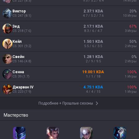
CS
227
(
8.3
)
9.5 / 5.2 / 6.4
14
Игры
Виктор
2.37:1 KDA
20
%
CS
247
(
8.1
)
4.7 / 5.2 / 7.6
10
Игры
Зед
2.17:1 KDA
67
%
CS
218
(
7.6
)
8.3 / 6 / 4.7
3
Игры
Кейл
1.50:1 KDA
50
%
CS
301
(
9.2
)
5.5 / 6 / 3.5
2
Игры
Свейн
1.28:1 KDA
0
%
CS
146
(
4.8
)
2 / 9 / 9.5
2
Игры
Сенна
19.00:1 KDA
100
%
CS
39
(
1.7
)
1 / 1 / 18
1
Игры
Джарван IV
4.75:1 KDA
100
%
CS
223
(
7.9
)
4 / 4 / 15
1
Игры
Подробнее
+
Прошлые сезоны
Мастерство