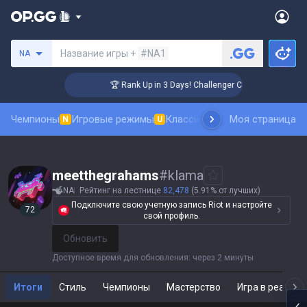
Поиск призывателя
Название игры +
#NA1
NA
🏆 Rank Up in 3 Days! Challenger Coaching
Чемпионы
Игровые режимы
Классика
Рейтинг скинов
Моя страница
Та
N
U
N
meetthegrahams
#
klama
NA
Рейтинг на лестнице
82,478
(5.91% от лучших)
Подключите свою учетную запись Riot и настройте
72
свой профиль.
Обновить
Доступное время для обновления
:
через 2 минуты
Итоги
Стиль
Чемпионы
Мастерство
Игра в реальн