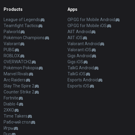
Products
Apps
League of Legends
OP.GG for Mobile Android
Teamfight Tactics
OP.GG for Mobile iOS
Palworld
AllT Android
Pokémon Champions
AllT iOS
Valorant
Valorant Android
PUBG
Valorant iOS
ROBLOX
Gigs Android
OVERWATCH2
Gigs iOS
Pokémon Pokopia
TalkG Android
Marvel Rivals
TalkG iOS
Arc Raiders
Esports Android
Slay The Spire 2
Esports iOS
Counter Strike 2
Fortnite
Diablo 4
2XKO
Time Takers
Рабочий стол
Игры
Duo