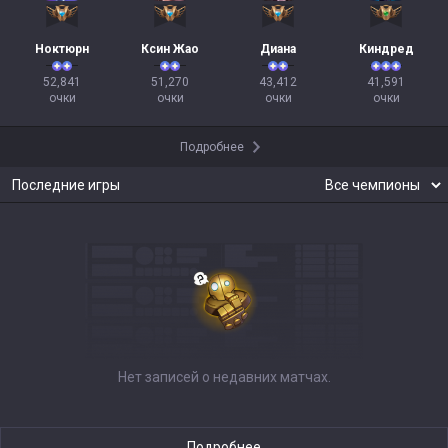
Ноктюрн
Ксин Жао
Диана
Киндред
52,841

51,270

43,412

41,591

очки
очки
очки
очки
Подробнее
Последние игры
Нет записей о недавних матчах.
Подробнее