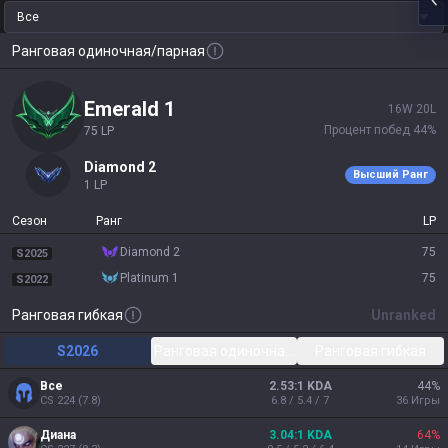
Все
Ранговая одиночная/парная
emerald 1
16
W
20
L
Процент побед
44
%
75
LP
diamond 2
Высший Ранг
1
LP
Сезон
Ранг
LP
diamond 2
75
S2025
platinum 1
75
S2022
Ранговая гибкая
Unranked
S2026
Ранговая одиночная/парная
Ранговая гибкая
Все
2.53:1 KDA
44
%
CS
224
(
7.8
)
6.8 / 5.4 / 7
36
Игры
Диана
3.04:1 KDA
64
%