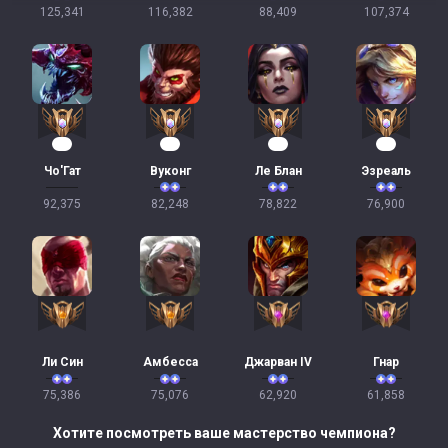
125,341
116,382
88,409
107,374
10
10
10
10
Чо'Гат
Вуконг
Ле Блан
Эзреаль
92,375
82,248
78,822
76,900
Ли Син
Амбесса
Джарван IV
Гнар
75,386
75,076
62,920
61,858
Хотите посмотреть ваше мастерство чемпиона?