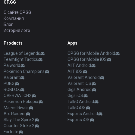
OP.GG
О сайте OP.GG
Компания
Блог
История лого
Products
Apps
League of Legends
OP.GG for Mobile Android
Teamfight Tactics
OP.GG for Mobile iOS
Palworld
AllT Android
Pokémon Champions
AllT iOS
Valorant
Valorant Android
PUBG
Valorant iOS
ROBLOX
Gigs Android
OVERWATCH2
Gigs iOS
Pokémon Pokopia
TalkG Android
Marvel Rivals
TalkG iOS
Arc Raiders
Esports Android
Slay The Spire 2
Esports iOS
Counter Strike 2
Fortnite