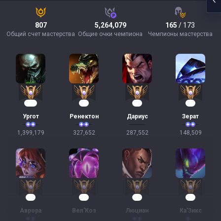
807
5,264,079
165
/ 173
Общий счет мастерства
Общие очки чемпиона
Чемпионы мастерства
130
32
29
16
Ургот
Ренектон
Дариус
Зерат
1,399,179
327,652
287,552
148,509
14
11
11
10
Аврора
Вел'Коз
Люциан
Ка'Зикс