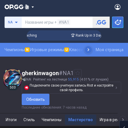
Поиск призывателя
Название игры +
#NA1
NA
! Challenger Coaching
🏆 Rank Up in 3 Days! Challenger Coa
Чемпионы
Игровые режимы
Классика
Рейтинг скинов
Моя страница
Та
N
U
N
gherkinwagon
#
NA1
NA
Рейтинг на лестнице
55,915
(4.01% от лучших)
Подключите свою учетную запись Riot и настройте
503
свой профиль.
Обновить
Последние обновления
:
7 часов назад
Итоги
Стиль
Чемпионы
Мастерство
Игра в реальн