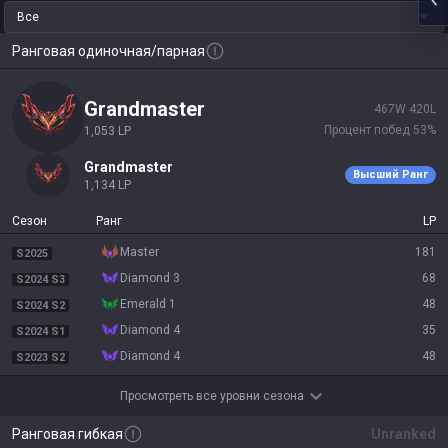
Все
Ранговая одиночная/парная
grandmaster
467
W
420
L
Процент побед
53
%
1,053
LP
grandmaster
Высший Ранг
1,134
LP
Сезон
Ранг
LP
master
181
S2025
diamond 3
68
S2024 S3
emerald 1
48
S2024 S2
diamond 4
35
S2024 S1
diamond 4
48
S2023 S2
Просмотреть все уровни сезона
Ранговая гибкая
Unranked