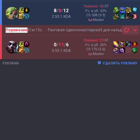
Лейнинг
43
:
57
8
/
8
/
12
Уч. в уб.
42
%
CS
308
(9.3)
2.50:1 KDA
18
master
Поражение
31м 15с
Ранговая одиночная/парная
3 дня назад
Sh
Лейнинг
39
:
61
0
/
11
/
6
Уч. в уб.
26
%
CS
176
(5.6)
0.55:1 KDA
15
master
РЕКЛАМА
УДАЛИТЬ РЕКЛАМУ