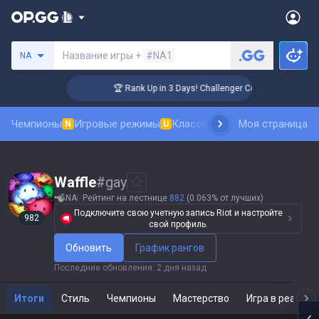
Поиск призывателя
Название игры +
#NA1
NA
🏆 Rank Up in 3 Days! Challenger Coaching
Чемпионы
Игровые режимы
Классика
Рейтинг скинов
Моя страница
Та
N
U
N
Waffle
#
gay
NA
Рейтинг на лестнице
882
(0.063% от лучших)
Подключите свою учетную запись Riot и настройте
982
свой профиль.
Обновить
График рангов
Последние обновления
:
2 дня назад
Итоги
Стиль
Чемпионы
Мастерство
Игра в реальн