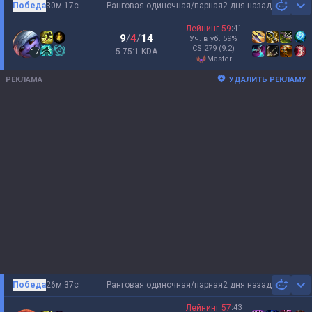
Победа
30м 17с
Ранговая одиночная/парная
2 дня назад
Sh
Лейнинг
59
:
41
9
/
4
/
14
Уч. в уб.
59
%
CS
279
(9.2)
5.75:1 KDA
17
master
РЕКЛАМА
УДАЛИТЬ РЕКЛАМУ
Победа
26м 37с
Ранговая одиночная/парная
2 дня назад
Sh
Лейнинг
57
:
43