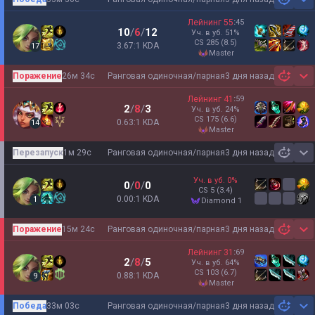
Sh
Лейнинг
55
:
45
10
/
6
/
12
Уч. в уб.
51
%
CS
285
(8.5)
3.67:1 KDA
17
master
Поражение
26м 34с
Ранговая одиночная/парная
3 дня назад
Sh
Лейнинг
41
:
59
2
/
8
/
3
Уч. в уб.
24
%
CS
175
(6.6)
0.63:1 KDA
14
master
Перезапуск
1м 29с
Ранговая одиночная/парная
3 дня назад
Sh
Уч. в уб.
0
%
0
/
0
/
0
CS
5
(3.4)
0.00:1 KDA
1
diamond 1
Поражение
15м 24с
Ранговая одиночная/парная
3 дня назад
Sh
Лейнинг
31
:
69
2
/
8
/
5
Уч. в уб.
64
%
CS
103
(6.7)
0.88:1 KDA
9
master
Победа
33м 03с
Ранговая одиночная/парная
3 дня назад
Sh