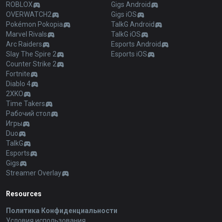
ROBLOX
Gigs Android
OVERWATCH2
Gigs iOS
Pokémon Pokopia
TalkG Android
Marvel Rivals
TalkG iOS
Arc Raiders
Esports Android
Slay The Spire 2
Esports iOS
Counter Strike 2
Fortnite
Diablo 4
2XKO
Time Takers
Рабочий стол
Игры
Duo
TalkG
Esports
Gigs
Streamer Overlay
Resources
Политика Конфиденциальности
Условия использования