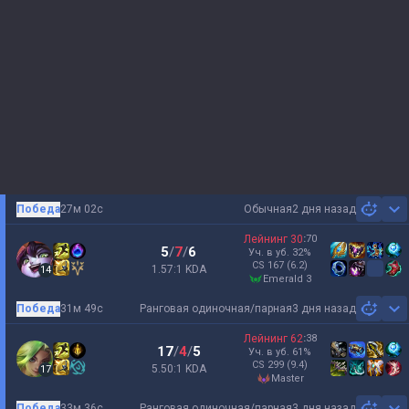
Победа
27м 02с
Обычная
2 дня назад
Sh
Лейнинг
30
:
70
5
/
7
/
6
Уч. в уб.
32
%
CS
167
(6.2)
1.57:1 KDA
14
emerald 3
Победа
31м 49с
Ранговая одиночная/парная
3 дня назад
Sh
Лейнинг
62
:
38
17
/
4
/
5
Уч. в уб.
61
%
CS
299
(9.4)
5.50:1 KDA
17
master
Победа
33м 36с
Ранговая одиночная/парная
3 дня назад