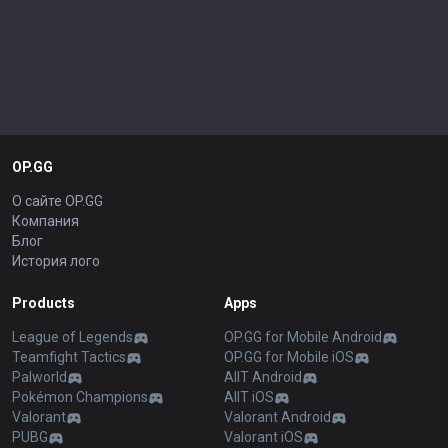
OP.GG
О сайте OP.GG
Компания
Блог
История лого
Products
Apps
League of Legends
OP.GG for Mobile Android
Teamfight Tactics
OP.GG for Mobile iOS
Palworld
AllT Android
Pokémon Champions
AllT iOS
Valorant
Valorant Android
PUBG
Valorant iOS