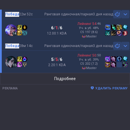
Победа
22м 52с
Ранговая одиночная/парная
3 дня назад
Sh
Лейнинг
54
:
46
6
/
1
/
6
Уч. в уб.
48
%
CS
197
(8.6)
12.00:1 KDA
14
master
Победа
28м 14с
Ранговая одиночная/парная
3 дня назад
Sh
Лейнинг
50
:
50
5
/
5
/
6
Уч. в уб.
39
%
CS
202
(7.2)
2.20:1 KDA
15
master
Подробнее
РЕКЛАМА
УДАЛИТЬ РЕКЛАМУ