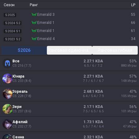
Сезон
Ранг
LP
emerald 3
55
S2025
emerald 1
66
S2024 S2
emerald 1
61
S2024 S1
emerald 4
34
S2023 S2
S2026
Ранговая одиночная/парная
Ранговая гибкая
Все
2.27:1 KDA
53
%
CS
216
(
7.7
)
6.5 / 6 / 7.2
880
Игры
Юнара
2.27:1 KDA
57
%
CS
233
(
8.4
)
7.1 / 6.1 / 6.7
148
Игры
Эзреаль
2.68:1 KDA
47
%
CS
228
(
7.8
)
6.4 / 5.4 / 7.9
105
Игры
Зери
2.17:1 KDA
56
%
CS
237
(
8.6
)
7.5 / 6.5 / 6.5
101
Игры
Афелий
1.73:1 KDA
47
%
CS
232
(
7.7
)
6.5 / 7.4 / 6.4
47
Игры
Сенна
2.32:1 KDA
48
%