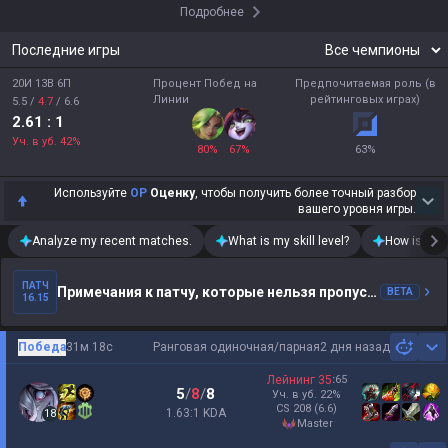
Подробнее
Последние игры
20И 13В 6П
Процент Побед на
Предпочитаемая роль (в
Линии
рейтинговых играх)
5.5
/
4.7
/
6.6
2.61
: 1
Уч. в уб.
42
%
80
%
67
%
63
%
Используйте
OP
Оценку
, чтобы получить более точный разбор
вашего уровня игры.
Analyze my recent matches.
What is my skill level?
How is my t
ПАТЧ
Примечания к патчу, которые нельзя пропустить
BETA
16.15
Победа
31м 18с
Ранговая одиночная/парная
2 дня назад
Sh
Лейнинг
35
:
65
5
/
8
/
8
Уч. в уб.
22
%
CS
208
(6.6)
1.63:1 KDA
18
master