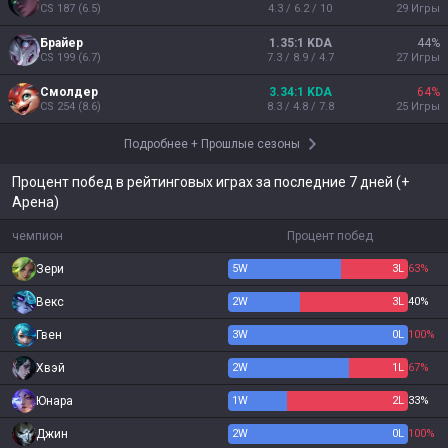
CS
187
(
6.5
)
4.3 / 6.2 / 10
29
Игры
Брайер
1.35:1 KDA
44
%
CS
199
(
6.7
)
7.3 / 8.9 / 4.7
27
Игры
Смолдер
3.34:1 KDA
64
%
CS
254
(
8.6
)
8.3 / 4.8 / 7.8
25
Игры
Подробнее
+
Прошлые сезоны
Процент побед в рейтинговых играх за последние 7 дней (+
Арена)
чемпион
Процент побед
Зери
5
W
3
L
63%
Векс
2
W
3
L
40%
Гвен
3
W
0
L
100%
Хвэй
2
W
1
L
67%
Юнара
1
W
2
L
33%
Джин
2
W
0
L
100%