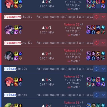
4
/
2
/
0
Уч. в уб.
19
%
CS
224
(8.4)
2.00:1 KDA
15
master
Поражение
31м 36с
Ранговая одиночная/парная
2 дня назад
Sh
Лейнинг
52
:
48
4
/
4
/
7
Уч. в уб.
46
%
CS
255
(8.1)
2.75:1 KDA
17
master
Поражение
24м 47с
Ранговая одиночная/парная
2 дня назад
Sh
Лейнинг
64
:
36
8
/
2
/
2
Уч. в уб.
59
%
CS
230
(9.3)
5.00:1 KDA
15
master
Победа
28м 39с
Ранговая одиночная/парная
2 дня назад
Sh
Лейнинг
62
:
38
8
/
3
/
9
Уч. в уб.
41
%
CS
229
(8)
5.67:1 KDA
16
master
Победа
23м 46с
Ранговая одиночная/парная
2 дня назад
Sh
Лейнинг
58
:
42
4
/
2
/
3
Уч. в уб.
30
%