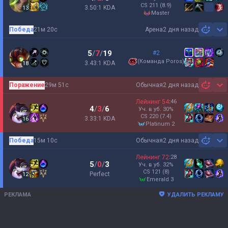
CS
211
(8.9)
3.50:1 KDA
13
master
Победа
21м 20с
Арена
2 дня назад
Sh
5
/
7
/
19
#2
(
Команда Poros
)
3.43:1 KDA
18
Поражение
29м 51с
Обычная
2 дня назад
Sh
Лейнинг
54
:
46
4
/
3
/
6
Уч. в уб.
30
%
CS
220
(7.4)
3.33:1 KDA
16
platinum 2
Победа
15м 10с
Обычная
2 дня назад
Sh
Лейнинг
72
:
28
5
/
0
/
3
Уч. в уб.
32
%
CS
121
(8)
Perfect
12
emerald 3
РЕКЛАМА
УДАЛИТЬ РЕКЛАМУ