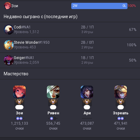
Зои
2
W
0
L
100%
Недавно сыграно с (последние игр)
Codi
#
NA1
2В / 1П
67
%
Уровень
1,512
3
Игры
Stevie Wonder
#
1950
2В / 0П
100
%
Уровень
453
2
Игры
Geiger
#
NA1
1В / 1П
50
%
Уровень
2,059
2
Игры
Мастерство
113
49
46
46
Зои
Ривен
Ари
Эзреаль
1,215,133

556,745

473,087

471,941

очки
очки
очки
очки