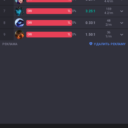
4.4/m
159
7
0
W
1
L
0%
3.25:1
4.2/m
48
8
0
W
1
L
0%
0.33:1
2/m
36
9
0
W
1
L
0%
1.50:1
1/m
РЕКЛАМА
УДАЛИТЬ РЕКЛАМУ