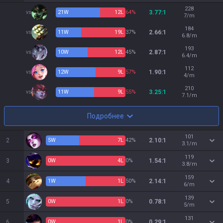
228
vs
21
W
12
L
64%
3.77:1
7/m
184
vs
11
W
19
L
37%
2.66:1
6.8/m
193
vs
10
W
12
L
45%
2.87:1
6.4/m
112
vs
12
W
9
L
57%
1.90:1
4/m
210
vs
11
W
9
L
55%
3.25:1
7.1/m
Подробнее
101
2
5
W
7
L
42%
2.10:1
3.1/m
119
3
0
W
4
L
0%
1.54:1
3.8/m
159
4
1
W
1
L
50%
2.14:1
6/m
139
5
0
W
1
L
0%
0.78:1
5/m
131
6
0
W
1
L
0%
0.29:1