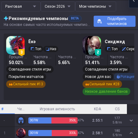
Ранговая
Сезон 2026
Мои чемпионы
Рекомендуемые чемпионы
BETA
Подобрать
чемпионов
На основе самых часто используемых чемпионов, результатов и ключевых показателей этого призывателя.
Ёнэ
Синджед
Топ
Низ
Топ
Серед
Процент побед
Частота выбора
Частота бана
Процент побед
Частота выбора
50.02%
5.58%
5.65%
51.41%
3.59%
1
Совпадение стиля игры
Совпадение стиля игры
Покрытие матчапов
Новое для вас
Ротация
Сильный пик #13
Сильный пик #28
Низкое давление банов
#
Чемпион
Игровая активность
KDA
CS
177
-
307
W
350
L
47%
2.55:1
5.8/m
180
1
301
W
333
L
47%
2.58:1
5.9/m