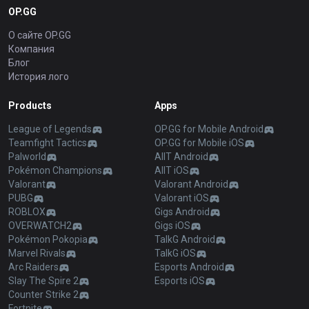
OP.GG
О сайте OP.GG
Компания
Блог
История лого
Products
Apps
League of Legends
OP.GG for Mobile Android
Teamfight Tactics
OP.GG for Mobile iOS
Palworld
AllT Android
Pokémon Champions
AllT iOS
Valorant
Valorant Android
PUBG
Valorant iOS
ROBLOX
Gigs Android
OVERWATCH2
Gigs iOS
Pokémon Pokopia
TalkG Android
Marvel Rivals
TalkG iOS
Arc Raiders
Esports Android
Slay The Spire 2
Esports iOS
Counter Strike 2
Fortnite