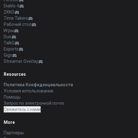
Diablo 4
2XKO
Time Takers
Рабочий стол
Игры
Duo
TalkG
Esports
Gigs
Streamer Overlay
Resources
Политика Конфиденциальности
Условия использования
Помощь
Запрос по электронной почте
Свяжитесь с нами
More
Партнеры