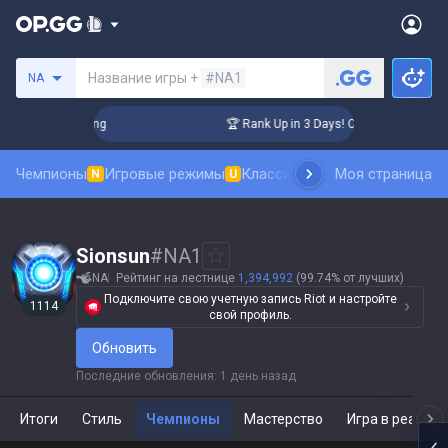
Поиск призывателя
Название игры +
#NA1
NA
hallenger Coaching
🏆 Rank Up in 3 Days! Challenger Coachi
Чемпионы
Игровые режимы
Классика
Рейтинг скинов
Моя страница
Та
N
U
N
Sionsun
#
NA1
NA
Рейтинг на лестнице
1,394,992
(99.74% от лучших)
Подключите свою учетную запись Riot и настройте
1114
свой профиль.
Обновить
Последние обновления
:
1 день назад
Итоги
Стиль
Чемпионы
Мастерство
Игра в реальн