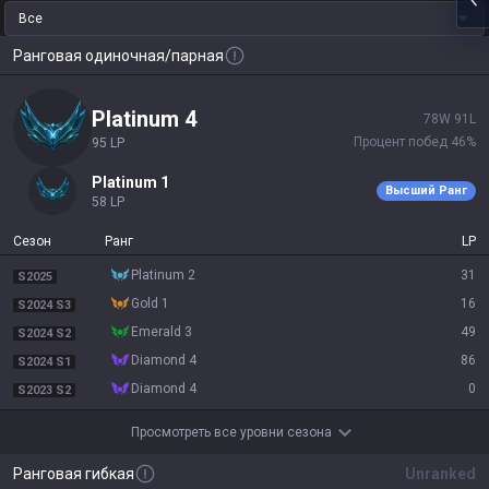
Все
Ранговая одиночная/парная
platinum 4
78
W
91
L
Процент побед
46
%
95
LP
platinum 1
Высший Ранг
58
LP
Сезон
Ранг
LP
platinum 2
31
S2025
gold 1
16
S2024 S3
emerald 3
49
S2024 S2
diamond 4
86
S2024 S1
diamond 4
0
S2023 S2
Просмотреть все уровни сезона
Ранговая гибкая
Unranked