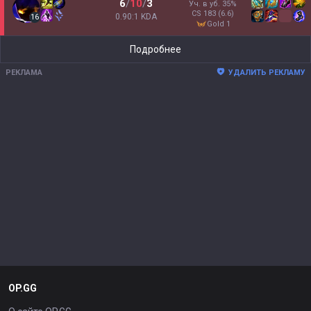
6
/
10
/
3
Уч. в уб.
35
%
CS
183
(6.6)
0.90:1 KDA
16
gold 1
Подробнее
РЕКЛАМА
УДАЛИТЬ РЕКЛАМУ
OP.GG