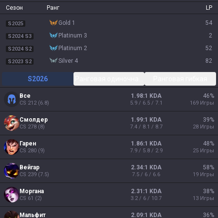
Сезон
Ранг
LP
gold 1
54
S2025
platinum 3
2
S2024 S3
platinum 2
52
S2024 S2
silver 4
82
S2023 S2
S2026
Ранговая одиночная/парная
Ранговая гибкая
Все
1.98:1 KDA
46
%
CS
212
(
6.8
)
5.9 / 6.5 / 7.1
169
Игры
Смолдер
1.99:1 KDA
39
%
CS
278
(
8
)
7.4 / 8.1 / 8.7
28
Игры
Гарен
1.86:1 KDA
48
%
CS
280
(
9
)
7.9 / 5.8 / 2.9
25
Игры
Вейгар
2.34:1 KDA
58
%
CS
239
(
7.5
)
7.5 / 6 / 6.6
19
Игры
Моргана
2.31:1 KDA
38
%
CS
61
(
2
)
3.2 / 6 / 10.7
13
Игры
Мальфит
2.09:1 KDA
36
%