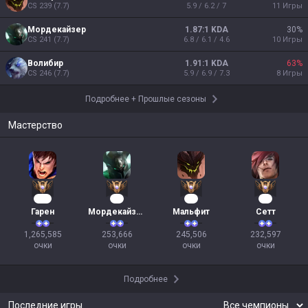
CS
239
(
7.7
)
5.9 / 6.2 / 7
11
Игры
Мордекайзер
1.87:1 KDA
30
%
CS
241
(
7.7
)
6.8 / 6.1 / 4.6
10
Игры
Волибир
1.91:1 KDA
63
%
CS
246
(
7.7
)
5.9 / 6.9 / 7.3
8
Игры
Подробнее
+
Прошлые сезоны
Мастерство
118
26
25
24
Гарен
Мордекайзер
Мальфит
Сетт
1,265,585

253,666

245,506

232,597

очки
очки
очки
очки
Подробнее
Последние игры