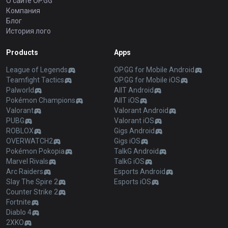
О сайте OP.GG
Компания
Блог
История лого
Products
Apps
League of Legends
OP.GG for Mobile Android
Teamfight Tactics
OP.GG for Mobile iOS
Palworld
AllT Android
Pokémon Champions
AllT iOS
Valorant
Valorant Android
PUBG
Valorant iOS
ROBLOX
Gigs Android
OVERWATCH2
Gigs iOS
Pokémon Pokopia
TalkG Android
Marvel Rivals
TalkG iOS
Arc Raiders
Esports Android
Slay The Spire 2
Esports iOS
Counter Strike 2
Fortnite
Diablo 4
2XKO