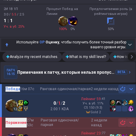
2И 1В 1П
Процент Побед на
Предпочитаемая роль (в
Линии
рейтинговых играх)
3.0
/
5.5
/
2.5
1
: 1
Уч. в уб.
25
%
100
%
0
%
50
%
Используйте
OP
Оценку
, чтобы получить более точный разбор
вашего уровня игры.
Analyze my recent matches.
What is my skill level?
How is my t
ПАТЧ
Примечания к патчу, которые нельзя пропустить
BETA
16.15
Победа
16м 07с
Ранговая одиночная/парная
2 недели назад
Sh
Лейнинг
59
:
41
0
/
1
/
2
Уч. в уб.
11
%
CS
150
(9.3)
2.00:1 KDA
12
gold 2
27м
Ранговая одиночная/
2 недели
Поражение
Sh
парная
53с
назад
Лейнинг
23
:
77