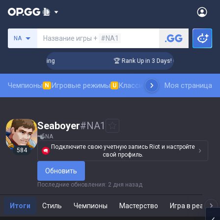
Поиск призывателя
Название игры +
#NA1
NA
hallenger Coaching
🏆 Rank Up in 3 Days! Challenger Coachi
Чемпионы
Игровые режимы
Классика
Рейтинг скинов
Моя страница
Та
N
U
N
Seaboyer
#
NA1
NA
Подключите свою учетную запись Riot и настройте
584
свой профиль.
Обновить
Последние обновления
:
2 дня назад
Итоги
Стиль
Чемпионы
Мастерство
Игра в реальн