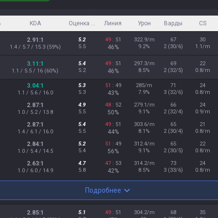
ь
KDA
Оценка OP
Линия
Урон
Варды
CS
2.91:1
5.2
49
: 51
322.9/m
67
30
5.5
9.2%
2 (30/6)
1.1/m
1.4 / 5.7 / 15.3 (59%)
46%
3.11:1
5.4
49
: 51
297.3/m
69
22
5.2
8.5%
2 (32/5)
0.8/m
1.1 / 5.5 / 16 (60%)
46%
3.04:1
5.3
51
: 49
285/m
71
24
5.3
7.9%
3 (32/6)
0.8/m
1.1 / 5.6 / 16.0
43%
2.87:1
4.9
48
: 52
279.1/m
66
24
5.5
9.1%
2 (32/4)
0.9/m
1.0 / 5.2 / 13.8
50%
2.87:1
5.4
49
: 51
303.6/m
65
21
5.5
8.1%
2 (30/4)
0.8/m
1.4 / 6.1 / 16.0
44%
2.84:1
5.2
51
: 49
312.4/m
65
22
5.4
9.1%
2 (30/5)
0.8/m
1.0 / 5.4 / 14.5
56%
2.63:1
4.7
47
: 53
314.2/m
73
24
5.8
8.5%
3 (33/6)
0.8/m
1.0 / 6.0 / 14.9
42%
Подробнее
2.85:1
5.1
49
: 51
304.2/m
68
35