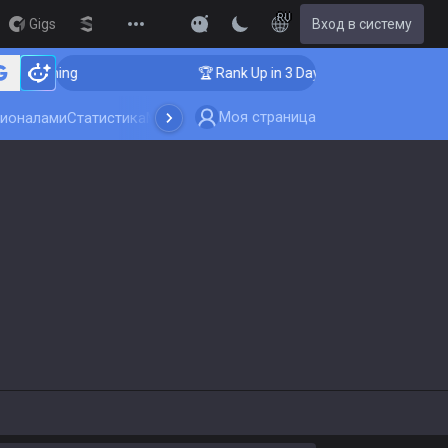
RU
Gigs
Streamer Overlay
Вход в систему
New
Coaching
🏆 Rank Up in 3 Days! Challenger Coaching
Моя страница
сионалами
Статистика
Мультипоиск
Обновление игры