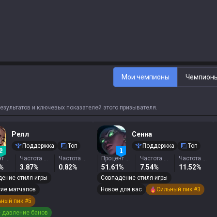
Мои чемпионы
Чемпионы
езультатов и ключевых показателей этого призывателя.
Релл
Сенна
Поддержка
Топ
Поддержка
Топ
Процент побед
Частота выбора
Частота бана
Процент побед
Частота выбора
Частота бана
7%
3.87%
0.82%
51.61%
7.54%
11.52%
ение стиля игры
Совпадение стиля игры
тие матчапов
Новое для вас
Сильный пик #3
ный пик #5
 давление банов