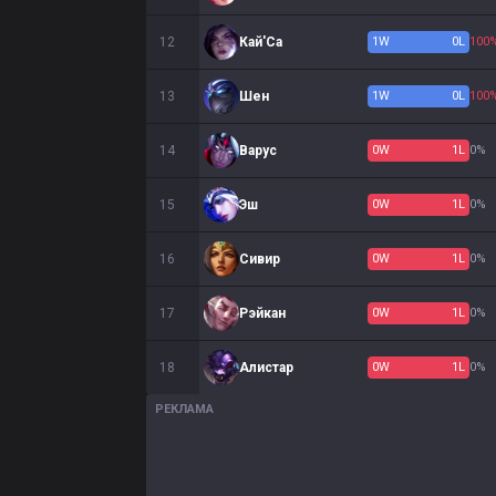
12
Кай'Са
1
W
0
L
100
13
Шен
1
W
0
L
100
14
Варус
0
W
1
L
0%
15
Эш
0
W
1
L
0%
16
Сивир
0
W
1
L
0%
17
Рэйкан
0
W
1
L
0%
18
Алистар
0
W
1
L
0%
РЕКЛАМА