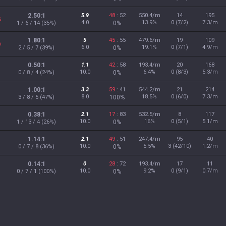
2.50:1
5.9
48
: 52
550.4/m
14
195
%
4.0
13.9%
0 (7/2)
7.3/m
1 / 6 / 14 (35%)
0%
1.80:1
5
45
: 55
479.6/m
19
109
%
6.0
19.1%
0 (7/1)
4.9/m
2 / 5 / 7 (39%)
0%
0.50:1
1.1
42
: 58
193.4/m
20
168
10.0
6.4%
0 (8/3)
5.3/m
0 / 8 / 4 (24%)
0%
1.00:1
3.3
59
: 41
544.2/m
21
214
8.0
18.5%
0 (6/0)
7.3/m
3 / 8 / 5 (47%)
100%
0.38:1
2.1
17
: 83
532.5/m
8
117
10.0
16%
0 (5/1)
5.1/m
1 / 13 / 4 (26%)
0%
1.14:1
2.1
49
: 51
247.4/m
95
40
10.0
5.5%
3 (42/10)
1.2/m
0 / 7 / 8 (36%)
0%
0.14:1
0
28
: 72
193.4/m
17
11
10.0
9.2%
0 (9/1)
0.7/m
0 / 7 / 1 (100%)
0%