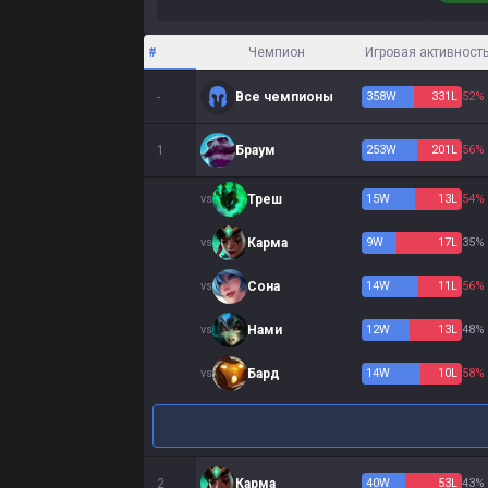
#
Чемпион
Игровая активност
-
Все чемпионы
358
W
331
L
52%
1
Браум
253
W
201
L
56%
vs
Треш
15
W
13
L
54%
vs
Карма
9
W
17
L
35%
vs
Сона
14
W
11
L
56%
vs
Нами
12
W
13
L
48%
vs
Бард
14
W
10
L
58%
2
Карма
40
W
53
L
43%