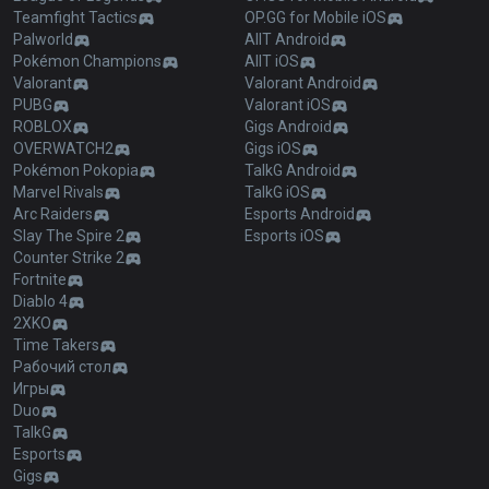
Teamfight Tactics
OP.GG for Mobile iOS
Palworld
AllT Android
Pokémon Champions
AllT iOS
Valorant
Valorant Android
PUBG
Valorant iOS
ROBLOX
Gigs Android
OVERWATCH2
Gigs iOS
Pokémon Pokopia
TalkG Android
Marvel Rivals
TalkG iOS
Arc Raiders
Esports Android
Slay The Spire 2
Esports iOS
Counter Strike 2
Fortnite
Diablo 4
2XKO
Time Takers
Рабочий стол
Игры
Duo
TalkG
Esports
Gigs