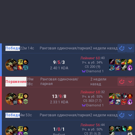
Победа
22м 14с
Ранговая одиночная/парная
2 недели назад
Sh
Лейнинг
60
:
40
9
/
5
/
3
Уч. в уб.
34
%
CS
200
(9)
2.40:1 KDA
16
diamond 1
39м
Ранговая одиночная/
2 недели
Поражение
Sh
парная
08с
назад
Лейнинг
68
:
32
13
/
9
/
8
Уч. в уб.
55
%
CS
303
(7.7)
2.33:1 KDA
20
diamond 1
Победа
4м 53с
Ранговая одиночная/парная
2 недели назад
Sh
Лейнинг
56
:
44
1
/
0
/
1
Уч. в уб.
50
%
CS
31
(6.3)