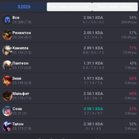
S2026
Ранговая одиночная/парная
Ранговая гибкая
Все
2.06:1 KDA
58
%
CS
208
(
7.8
)
6.1 / 5.5 / 5.2
234
Игры
Ренектон
2.05:1 KDA
57
%
CS
216
(
8.1
)
6.2 / 5.4 / 5
195
Игры
Камилла
2.89:1 KDA
77
%
CS
194
(
7.2
)
8.8 / 5.5 / 7.2
13
Игры
Пантеон
1.31:1 KDA
43
%
CS
177
(
6.6
)
5.3 / 7.3 / 4.3
7
Игры
Энни
1.97:1 KDA
60
%
CS
199
(
6.9
)
7 / 7.4 / 7.6
5
Игры
Мальфит
2.56:1 KDA
60
%
CS
170
(
7.5
)
3.2 / 3.6 / 6
5
Игры
Сона
3.08:1 KDA
67
%
CS
21
(
1
)
2.7 / 4 / 9.7
3
Игры
Талон
2.38:1 KDA
50
%
CS
173
(
7.8
)
5 / 4 / 4.5
2
Игры