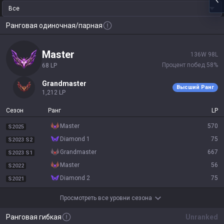
Все
Ранговая одиночная/парная
master
136
W
98
L
Процент побед
58
%
68
LP
grandmaster
Высший Ранг
1,212
LP
Сезон
Ранг
LP
master
570
S2025
diamond 1
75
S2023 S2
grandmaster
667
S2023 S1
master
56
S2022
diamond 2
75
S2021
Просмотреть все уровни сезона
Ранговая гибкая
Unranked