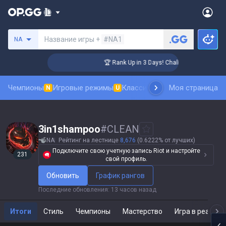
Поиск призывателя
Название игры +
#NA1
NA
ger Coaching
🏆 Rank Up in 3 Days! Challenger Coaching
Чемпионы
Игровые режимы
Классика
Рейтинг скинов
Моя страница
Та
N
U
N
3in1shampoo
#
CLEAN
NA
Рейтинг на лестнице
8,676
(0.6222% от лучших)
Подключите свою учетную запись Riot и настройте
231
свой профиль.
Обновить
График рангов
Последние обновления
:
13 часов назад
Итоги
Стиль
Чемпионы
Мастерство
Игра в реальн