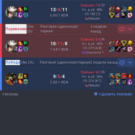
Лейнинг
78
:
22
13
/
4
/
11
Уч. в уб.
48
%
CS
182
(7)
6.00:1 KDA
18
master
32м
Ранговая одиночная/
2 недели
Поражение
Sh
парная
25с
назад
Лейнинг
64
:
36
10
/
11
/
8
Уч. в уб.
40
%
CS
219
(6.8)
1.64:1 KDA
18
diamond 1
Победа
24м 29с
Ранговая одиночная/парная
2 недели назад
Sh
Лейнинг
65
:
35
9
/
5
/
4
Уч. в уб.
36
%
CS
214
(8.7)
2.60:1 KDA
17
master
РЕКЛАМА
УДАЛИТЬ РЕКЛАМУ