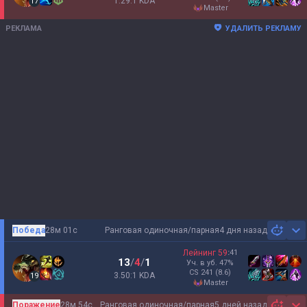
1.29:1 KDA
17
master
РЕКЛАМА
УДАЛИТЬ РЕКЛАМУ
Победа
28м 01с
Ранговая одиночная/парная
4 дня назад
Sh
Лейнинг
59
:
41
13
/
4
/
1
Уч. в уб.
47
%
CS
241
(8.6)
3.50:1 KDA
19
master
Поражение
28м 54с
Ранговая одиночная/парная
5 дней назад