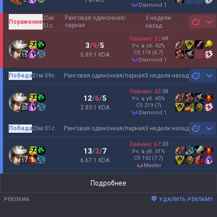
Perfect
5
diamond 1
25м
Ранговая одиночная/
3 недели
Поражение
Sh
парная
51с
назад
Лейнинг
32
:
68
3
/
9
/
5
Уч. в уб.
42
%
CS
174
(6.7)
0.89:1 KDA
15
diamond 1
Победа
31м 09с
Ранговая одиночная/парная
3 недели назад
Sh
Лейнинг
42
:
58
12
/
6
/
5
Уч. в уб.
45
%
CS
219
(7)
2.83:1 KDA
20
diamond 1
Победа
25м 01с
Ранговая одиночная/парная
3 недели назад
Sh
Лейнинг
67
:
33
13
/
3
/
7
Уч. в уб.
51
%
CS
192
(7.7)
6.67:1 KDA
17
master
Подробнее
РЕКЛАМА
УДАЛИТЬ РЕКЛАМУ