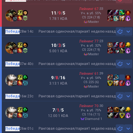
Sh
Лейнинг
67
:
33
11
/
9
/
5
Уч. в уб.
55
%
CS
224
(7.8)
1.78:1 KDA
17
master
Победа
28м 14с
Ранговая одиночная/парная
1 неделю назад
Sh
Лейнинг
77
:
23
10
/
3
/
5
Уч. в уб.
32
%
CS
224
(7.9)
5.00:1 KDA
18
master
Победа
37м 40с
Ранговая одиночная/парная
1 неделю назад
Sh
Лейнинг
61
:
39
9
/
8
/
16
Уч. в уб.
54
%
CS
225
(6)
3.13:1 KDA
20
master
Победа
16м 23с
Ранговая одиночная/парная
1 неделю назад
Sh
Лейнинг
70
:
30
7
/
1
/
5
Уч. в уб.
75
%
CS
116
(7.1)
12.00:1 KDA
12
diamond 1
Победа
26м 01с
Ранговая одиночная/парная
1 неделю назад
Sh