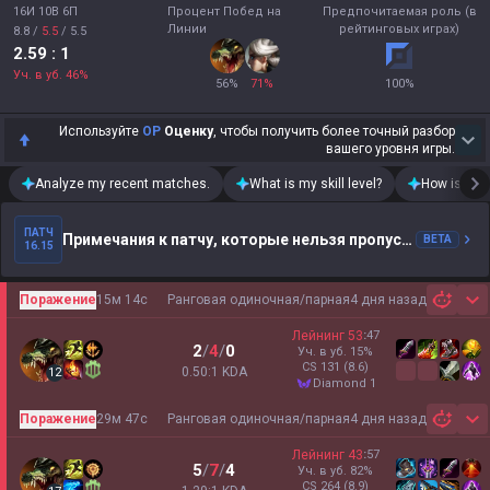
16И 10В 6П
Процент Побед на
Предпочитаемая роль (в
Линии
рейтинговых играх)
8.8
/
5.5
/
5.5
2.59
: 1
Уч. в уб.
46
%
56
%
71
%
100
%
Используйте
OP
Оценку
, чтобы получить более точный разбор
вашего уровня игры.
Analyze my recent matches.
What is my skill level?
How is my t
ПАТЧ
Примечания к патчу, которые нельзя пропустить
BETA
16.15
Поражение
15м 14с
Ранговая одиночная/парная
4 дня назад
Sh
Лейнинг
53
:
47
2
/
4
/
0
Уч. в уб.
15
%
CS
131
(8.6)
0.50:1 KDA
12
diamond 1
Поражение
29м 47с
Ранговая одиночная/парная
4 дня назад
Sh
Лейнинг
43
:
57
5
/
7
/
4
Уч. в уб.
82
%
CS
264
(8.9)