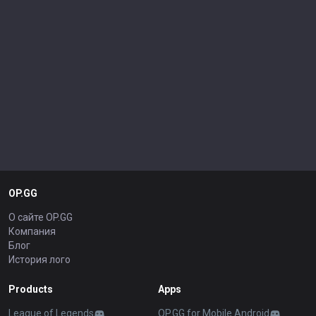
OP.GG
О сайте OP.GG
Компания
Блог
История лого
Products
Apps
League of Legends
OP.GG for Mobile Android