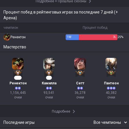
Подробнее
+
Прошлые сезоны
Процент побед в рейтинговых играх за последние 7 дней (+
Арена)
чемпион
Процент побед
Ренектон
1
W
3
L
25%
Мастерство
108
11
Ренектон
Камилла
Сетт
Пантеон
1,156,445

93,541

36,278

40,382

очки
очки
очки
очки
Подробнее
Последние игры