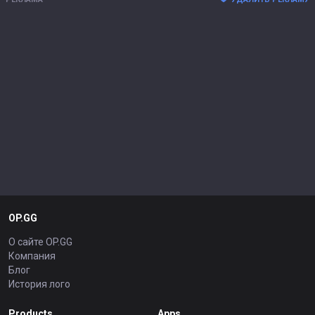
OP.GG
О сайте OP.GG
Компания
Блог
История лого
Products
Apps