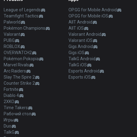
League of Legends
OP.GG for Mobile Android
Teamfight Tactics
OP.GG for Mobile iOS
Palworld
AllT Android
Pokémon Champions
AllT iOS
Valorant
Valorant Android
PUBG
Valorant iOS
ROBLOX
Gigs Android
OVERWATCH2
Gigs iOS
Pokémon Pokopia
TalkG Android
Marvel Rivals
TalkG iOS
Arc Raiders
Esports Android
Slay The Spire 2
Esports iOS
Counter Strike 2
Fortnite
Diablo 4
2XKO
Time Takers
Рабочий стол
Игры
Duo
TalkG