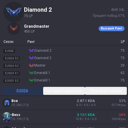
diamond 2
46
W
34
L
Процент побед
57
%
75
LP
grandmaster
Высший Ранг
455
LP
Сезон
Ранг
LP
diamond 2
75
S2025
diamond 2
75
S2024 S3
master
20
S2024 S2
emerald 1
62
S2024 S1
emerald 1
75
S2023 S2
S2026
Ранговая одиночная/парная
Ранговая гибкая
Все
2.87:1 KDA
53
%
CS
205
(
7.5
)
6.3 / 4.5 / 6.5
517
Игры
Физз
3.13:1 KDA
68
%
CS
199
(
7.5
)
10.8 / 5.4 / 6.3
103
Игры