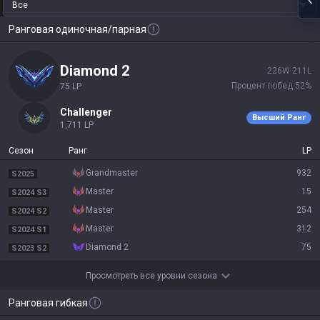
Все
Ранговая одиночная/парная
diamond 2
226
W
211
L
Процент побед
52
%
75
LP
challenger
Высший Ранг
1,711
LP
Сезон
Ранг
LP
grandmaster
932
S2025
master
15
S2024 S3
master
254
S2024 S2
master
312
S2024 S1
diamond 2
75
S2023 S2
Просмотреть все уровни сезона
Ранговая гибкая