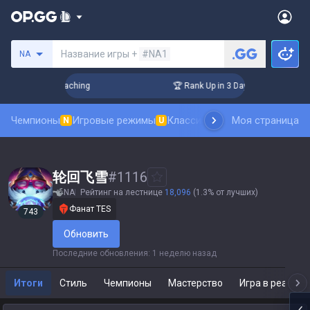
Поиск призывателя
Название игры +
#NA1
NA
! Challenger Coaching
🏆 Rank Up in 3 Days! Challenger Coa
Чемпионы
Игровые режимы
Классика
Рейтинг скинов
Моя страница
Та
N
U
N
轮回飞雪
#
1116
NA
Рейтинг на лестнице
18,096
(1.3% от лучших)
Фанат TES
743
Обновить
Последние обновления
:
1 неделю назад
Итоги
Стиль
Чемпионы
Мастерство
Игра в реальн