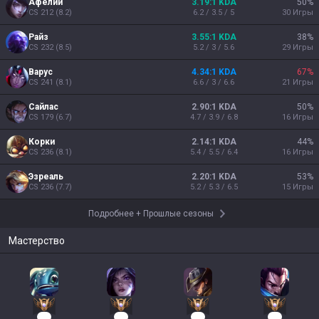
Афелий
3.19:1 KDA
50
%
CS
212
(
8.2
)
6.2 / 3.5 / 5
30
Игры
Райз
3.55:1 KDA
38
%
CS
232
(
8.5
)
5.2 / 3 / 5.6
29
Игры
Варус
4.34:1 KDA
67
%
CS
241
(
8.1
)
6.6 / 3 / 6.6
21
Игры
Сайлас
2.90:1 KDA
50
%
CS
179
(
6.7
)
4.7 / 3.9 / 6.8
16
Игры
Корки
2.14:1 KDA
44
%
CS
236
(
8.1
)
5.4 / 5.5 / 6.4
16
Игры
Эзреаль
2.20:1 KDA
53
%
CS
236
(
7.7
)
5.2 / 5.3 / 6.5
15
Игры
Подробнее
+
Прошлые сезоны
Мастерство
66
29
27
25