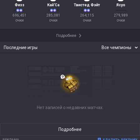
Физз
Кай'Са
Твистед Фэйт
Ясуо
696,451

285,081

264,115

279,989

очки
очки
очки
очки
Подробнее
Последние игры
Нет записей о недавних матчах.
Подробнее
РЕКЛАМА
УДАЛИТЬ РЕКЛАМУ