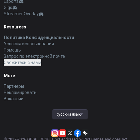
Esports
Gigs
Streamer Overlay
Resources
Политика Конфиденциальности
Условия использования
Помощь
Запрос по электронной почте
Свяжитесь с нами
More
Партнеры
Рекламировать
Вакансии
русский язык
© 2012-
2026
OP.GG. OP.GG is not endorsed by Riot Games and does not