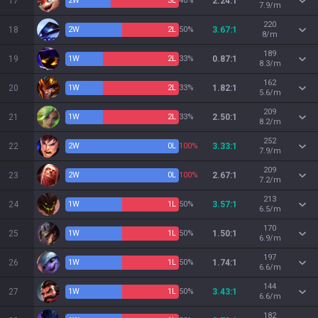
17
2
W
3
L
40%
2.24:1
7.9/m
220
18
2
W
2
L
50%
3.67:1
8/m
189
19
1
W
2
L
33%
0.87:1
8.3/m
162
20
1
W
2
L
33%
1.82:1
5.6/m
209
21
1
W
2
L
33%
2.50:1
8.2/m
252
22
2
W
0
L
100%
3.33:1
7.9/m
209
23
2
W
0
L
100%
2.67:1
7.2/m
213
24
1
W
1
L
50%
3.57:1
6.5/m
170
25
1
W
1
L
50%
1.50:1
6.9/m
197
26
1
W
1
L
50%
1.74:1
6.6/m
144
27
1
W
1
L
50%
3.43:1
6.6/m
182