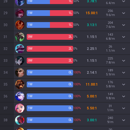
28
1
W
1
L
50%
3.78:1
6.4/m
256
29
1
W
1
L
50%
15.00:1
9.6/m
204
30
1
W
1
L
50%
3.13:1
7.6/m
143
31
0
W
2
L
0%
1.15:1
6.8/m
26
32
0
W
2
L
0%
2.25:1
1.1/m
225
33
0
W
2
L
0%
1.15:1
7.8/m
189
34
1
W
0
L
100%
2.14:1
5.9/m
176
35
1
W
0
L
100%
11.00:1
5.8/m
149
36
1
W
0
L
100%
5.00:1
9.8/m
31
37
1
W
0
L
100%
5.50:1
1/m
240
38
1
W
0
L
100%
3.00:1
9/m
20