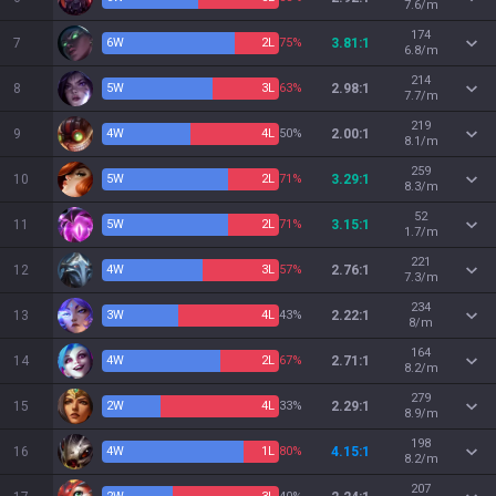
7.6/m
174
7
6
W
2
L
75%
3.81:1
6.8/m
214
8
5
W
3
L
63%
2.98:1
7.7/m
219
9
4
W
4
L
50%
2.00:1
8.1/m
259
10
5
W
2
L
71%
3.29:1
8.3/m
52
11
5
W
2
L
71%
3.15:1
1.7/m
221
12
4
W
3
L
57%
2.76:1
7.3/m
234
13
3
W
4
L
43%
2.22:1
8/m
164
14
4
W
2
L
67%
2.71:1
8.2/m
279
15
2
W
4
L
33%
2.29:1
8.9/m
198
16
4
W
1
L
80%
4.15:1
8.2/m
207