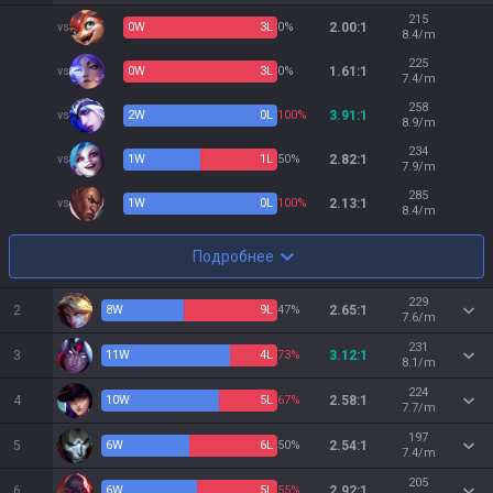
215
vs
0
W
3
L
0%
2.00:1
8.4/m
225
vs
0
W
3
L
0%
1.61:1
7.4/m
258
vs
2
W
0
L
100%
3.91:1
8.9/m
234
vs
1
W
1
L
50%
2.82:1
7.9/m
285
vs
1
W
0
L
100%
2.13:1
8.4/m
Подробнее
229
2
8
W
9
L
47%
2.65:1
7.6/m
231
3
11
W
4
L
73%
3.12:1
8.1/m
224
4
10
W
5
L
67%
2.58:1
7.7/m
197
5
6
W
6
L
50%
2.54:1
7.4/m
205
6
6
W
5
L
55%
2.92:1