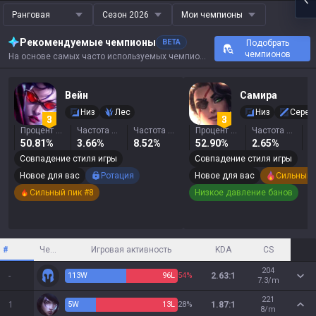
Ранговая
Сезон 2026
Мои чемпионы
Рекомендуемые чемпионы
BETA
Подобрать
чемпионов
На основе самых часто используемых чемпионов, результатов и ключевых показателей этого призывателя.
Вейн
Самира
Низ
Лес
Низ
Серед
Процент побед
Частота выбора
Частота бана
Процент побед
Частота выбора
50.81%
3.66%
8.52%
52.90%
2.65%
1
Совпадение стиля игры
Совпадение стиля игры
Новое для вас
Ротация
Новое для вас
Сильный 
Сильный пик #8
Низкое давление банов
#
Чемпион
Игровая активность
KDA
CS
204
-
113
W
96
L
54%
2.63:1
7.3/m
221
1
5
W
13
L
28%
1.87:1
8/m