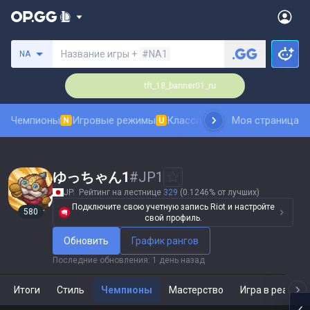
Поиск призывателя
Название игры +
#NA1
NA
18_banner01_ru
tft_18_banner01_ru
Чемпионы
Игровые режимы
Классика
Рейтинг скинов
Моя страница
Та
N
U
N
ゆっちゃん1
#
JP1
JP
Рейтинг на лестнице
329
(0.1246% от лучших)
Подключите свою учетную запись Riot и настройте
580
свой профиль.
Обновить
График рангов
Последние обновления
:
1 день назад
Итоги
Стиль
Чемпионы
Мастерство
Игра в реальн