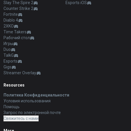
Slay The Spire 2
Esports iOS
Counter Strike 2
Fortnite
Diablo 4
2XKO
Time Takers
Рабочий стол
Игры
Duo
TalkG
Esports
Gigs
Streamer Overlay
Resources
Политика Конфиденциальности
Условия использования
Помощь
Запрос по электронной почте
Свяжитесь с нами
More