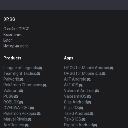
OP.GG
О сайте OP.GG
Компания
Блог
История лого
Products
Apps
League of Legends
OP.GG for Mobile Android
Teamfight Tactics
OP.GG for Mobile iOS
Palworld
AllT Android
Pokémon Champions
AllT iOS
Valorant
Valorant Android
PUBG
Valorant iOS
ROBLOX
Gigs Android
OVERWATCH2
Gigs iOS
Pokémon Pokopia
TalkG Android
Marvel Rivals
TalkG iOS
Arc Raiders
Esports Android