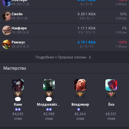
Ноктюрн
4.00:1 KDA
100
%
CS
251
(
7.2
)
6 / 3 / 6
2
Игры
Свейн
0.25:1 KDA
50
%
CS
25
(
1.6
)
0.5 / 6 / 1
2
Игры
Наафири
1.11:1 KDA
0
%
CS
200
(
6.2
)
5.5 / 9.5 / 5
2
Игры
Раммус
4.75:1 KDA
100
%
CS
214
(
5.7
)
2 / 4 / 17
1
Игры
Подробнее
+
Прошлые сезоны
Мастерство
10
10
Каин
Мордекайзер
Владимир
Ёнэ
84,635

82,988

86,364

68,931

очки
очки
очки
очки