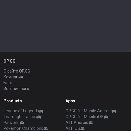
OP.GG
О сайте OP.GG
Компания
Блог
История лого
Products
Apps
League of Legends
OP.GG for Mobile Android
Teamfight Tactics
OP.GG for Mobile iOS
Palworld
AllT Android
Pokémon Champions
AllT iOS