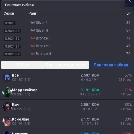
Ранговая гибкая
Сезон
Ранг
LP
silver 1
36
S2025
silver 4
57
S2024 S3
bronze 1
79
S2024 S2
bronze 1
47
S2024 S1
bronze 4
70
S2023 S2
S2025
Ранговая одиночная/парная
Ранговая гибкая
Все
2.50:1 KDA
57
%
CS
187
(
5.9
)
6 / 6.2 / 9.4
28
Игры
Мордекайзер
3.19:1 KDA
71
%
CS
202
(
6.1
)
9.1 / 5.3 / 7.7
7
Игры
Каин
2.50:1 KDA
33
%
CS
222
(
6.2
)
8 / 8 / 12
3
Игры
Ксин Жао
2.17:1 KDA
33
%
CS
191
(
5.8
)
7 / 9.7 / 14
3
Игры