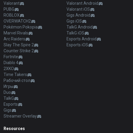
Valorant
Valorant Android
PUBG
Valorant iOS
ROBLOX
Gigs Android
OVERWATCH2
Gigs iOS
Pokémon Pokopia
TalkG Android
Marvel Rivals
TalkG iOS
Arc Raiders
Esports Android
Slay The Spire 2
Esports iOS
Counter Strike 2
Fortnite
Diablo 4
2XKO
Time Takers
Рабочий стол
Игры
Duo
TalkG
Esports
Gigs
Streamer Overlay
Resources