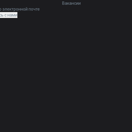
Вакансии
о электронной почте
ь с нами