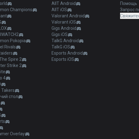
orld
AllT Android
Помощь
mon Champions
AllT iOS
Запрос п
rant
Valorant Android
Свяжитес
G
Valorant iOS
LOX
Gigs Android
RWATCH2
Gigs iOS
mon Pokopia
TalkG Android
l Rivals
TalkG iOS
Raiders
Esports Android
The Spire 2
Esports iOS
er Strike 2
ite
o 4
O
 Takers
чий стол
ы
G
rts
amer Overlay