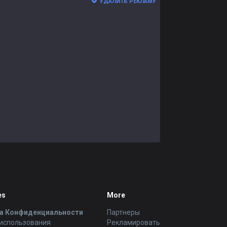
УДАЛИТЬ РЕКЛАМУ
es
More
а Конфиденциальности
Партнеры
 использования
Рекламировать