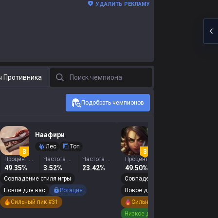
УДАЛИТЬ РЕКЛАМУ
Поиск чемпиона
 Противника
Подобрать чемпионов
Наафири
Нидали
Лес
Топ
Лес
Поддерж
Процент побед
Частота выбора
Частота бана
Процент побед
Частота выбора
49.35%
3.52%
23.42%
49.50%
2.05%
0.3
Совпадение стиля игры
Совпадение стиля игры
Новое для вас
Ротация
Новое для вас
Ротация
Сильный пик #31
Сильный пик #1
Низкое давление банов