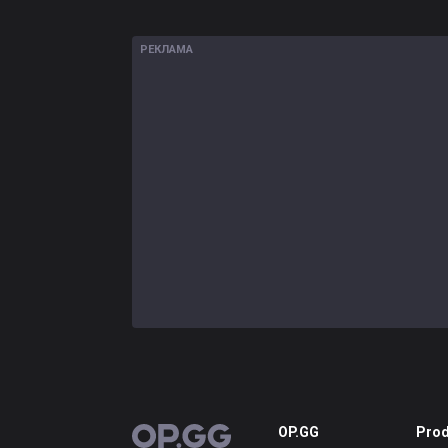
РЕКЛАМА
OP.GG
Prod
OP.GG