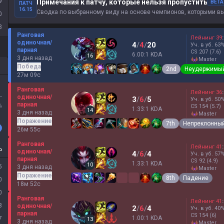
9
Примечания к патчу, которые нельзя пропустить
BETA
ПАТЧ
16.15
Сводка по выбранному виду на основе чемпионов, которыми вы и
0
3
Ранговая
Лейнинг
39
:
одиночная/
4
/
4
/
20
Уч. в уб.
63
парная
CS
207
(7.6)
6.00:1 KDA
16
3 дня назад
master
Победа
2nd
Неудержимы
27м 09с
Ранговая
Лейнинг
36
:
L
одиночная/
3
/
6
/
5
Уч. в уб.
50
парная
%
CS
154
(5.7)
1.33:1 KDA
14
3 дня назад
master
Поражение
7th
Непреклонны
26м 55с
Ранговая
Лейнинг
41
:
P
одиночная/
4
/
6
/
4
Уч. в уб.
57
парная
CS
92
(4.9)
1.33:1 KDA
10
5
3 дня назад
master
Поражение
8th
Падение
0
18м 52с
0
Ранговая
Лейнинг
41
:
8
одиночная/
2
/
6
/
4
Уч. в уб.
40
парная
CS
154
(6)
1.00:1 KDA
7
13
3 дня назад
master