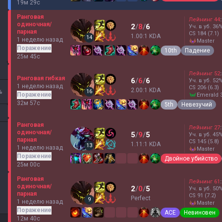
19м 29с
Ранговая
Лейнинг
44
:
одиночная/
2
/
8
/
6
Уч. в уб.
36
парная
CS
184
(7.1)
1.00:1 KDA
14
1 неделю назад
master
Поражение
10th
Падение
25м 45с
Лейнинг
52
:
Ранговая гибкая
6
/
6
/
6
Уч. в уб.
52
1 неделю назад
CS
206
(6.3)
2.00:1 KDA
%
16
Поражение
emerald 
32м 57с
5th
Невезучий
Ранговая
Лейнинг
27
:
одиночная/
5
/
9
/
5
Уч. в уб.
45
парная
CS
145
(5.8)
1.11:1 KDA
13
1 неделю назад
master
Поражение
Двойное убийство
25м 00с
Ранговая
Лейнинг
61
:
одиночная/
2
/
0
/
5
Уч. в уб.
50
парная
CS
91
(7.2)
Perfect
9
1 неделю назад
master
Поражение
ACE
Невиновен
12м 40с