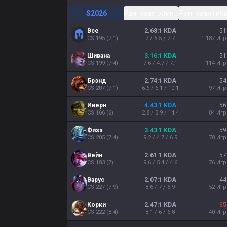
S2026
Ранговая одиночная/парная
Ранговая гиб
Все
2.68:1 KDA
51
CS
195
(
7.1
)
7 / 5.5 / 7.7
1,187
Иг
Шивана
3.16:1 KDA
51
CS
199
(
7.4
)
7.6 / 4.7 / 7.1
114
Иг
Брэнд
2.74:1 KDA
54
CS
207
(
7.1
)
6.6 / 6.1 / 10.1
97
Иг
Иверн
4.43:1 KDA
56
CS
166
(
6
)
2.8 / 3.9 / 14.4
84
Иг
Физз
3.43:1 KDA
59
CS
205
(
7.4
)
9.2 / 4.7 / 6.9
78
Иг
Вейн
2.61:1 KDA
57
CS
183
(
7
)
9.6 / 5.4 / 4.6
76
Иг
Варус
2.07:1 KDA
44
CS
227
(
7.9
)
8.6 / 7 / 5.9
52
Иг
Корки
2.47:1 KDA
65
CS
222
(
8.4
)
8.1 / 6 / 6.8
40
Иг