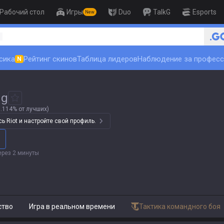
Рабочий стол
Игры
Duo
TalkG
Esports
New
🏆 Rank Up in 3 Days! Challenger Coac
1
сика
Рейтинг скинов
Таблица лидеров
Наблюдение за профес
N
gg
.114% от лучших)
 Riot и настройте свой профиль.
ерез 2 минуты
ство
Игра в реальном времени
Тактика командного боя