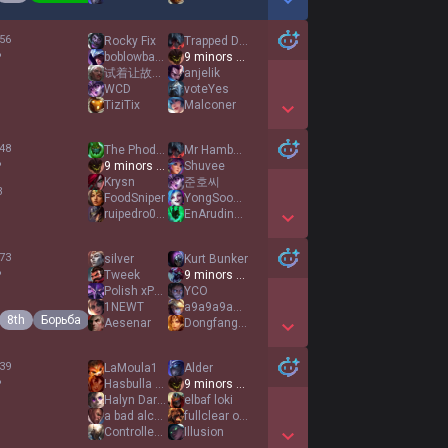
Show More Detail Games
56
Rocky Fix
Trapped Demon
%
boblowbasher
9 minors 1 ivern
试着让故事继续
anjelik
WCD
voteYes
TiziTix
Malconer
Show More Detail Games
48
The Phodecus
Mr Hambaga
%
9 minors 1 ivern
Shuvee
Krysn
준호씨
3
FoodSniper
YongSooChul
ruipedro0505
EnArudinZeratul
Show More Detail Games
73
silver
Kurt Bunker
%
Tweek
9 minors 1 ivern
Polish xPeke
YCO
1NEWT
a9a9a9a9a9a9a9a9
8th
Борьба
Aesenar
Dongfang Yuechu
Show More Detail Games
39
LaMoula1
Alder
%
Hasbulla 1v9
9 minors 1 ivern
Halyn Darco
elbaf loki
a bad alchemist
fullclear only
ControlleurDePap
Illusion