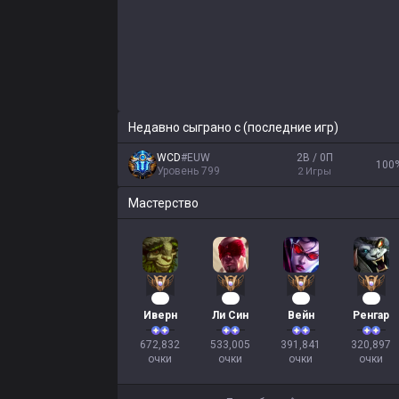
Недавно сыграно с (последние игр)
WCD
#
EUW
2В / 0П
100
Уровень
799
2
Игры
Мастерство
64
51
38
32
Иверн
Ли Син
Вейн
Ренгар
672,832

533,005

391,841

320,897

очки
очки
очки
очки