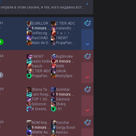
грали в этом сезоне, и тех, кого недавно встречали.
61
ELMILLOR
Z TIER ADC
%
9 minors 1 ivern
Icelandic Hero
UnRecogniZED
Ｔｗｉｌｉｇｈｔ Ｃｉｔａｄｅｌ
RasCHAD
1NEWT
й
Main de Dieu
PropaPandah
Show More Detail Games
64
1NEWT
BigSmoke
%
vasto lorde
9 minors 1 ivern
Raiich
IIIIIIIII
Z TIER ADC
zelcik
й
PropaPandah
MortySporty
Show More Detail Games
59
Shinra Tensei
Scimitar
%
I am Responsible
9 minors 1 ivern
TOP 1 SOUS JAUNE
Dannxor
Solomon Wood
Sh4rq
A GreenLantern
191
Show More Detail Games
59
AOM Noyou
Punchø
%
9 minors 1 ivern
Gargy Boss
MNRM Asiankid
Kemso