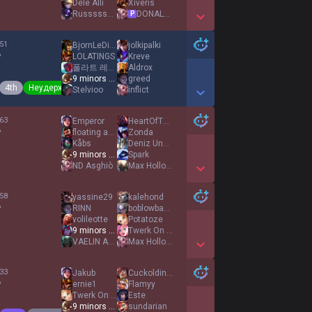
Dele Alli
Xiveris
Russssssssh
DONALD DOSS
P
Show More Detail Games
51
BjornLeDinosaure
jolkipalki
%
LOLATINGS
Kreve
폴라트 레이스
Aldrox
9 minors 1 ivern
greed
4th
Неудержимый
Stelvioo
inflict
Show More Detail Games
63
Emperor
HeartOfTheCards
%
floating away
Zonda
Kåbs
Deniz Undav
9 minors 1 ivern
Spark
ND Asghiò
Max Holloway
Show More Detail Games
58
yassine29
kalehond
%
RINN
boblowbasher
volileotte
Potatoze
9 minors 1 ivern
Twerk On Brother
VAELIN AL SORNA
Max Holloway
Show More Detail Games
33
Jakub
Cuckoldinho
%
ernie1
Flamyy
Twerk On Brother
Este
9 minors 1 ivern
sundarian