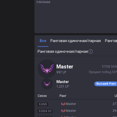
РЕКЛАМА
Все
Ранговая одиночная/парная
Рангов
Ранговая одиночная/парная
master
575
W
565
Процент побед
50
997
LP
master
Высший Ранг
1,221
LP
Сезон
Ранг
L
master
27
S2025
master
29
S2024 S3