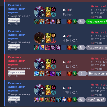
Ранговая
Лейнинг
63
:
одиночная/
8
/
0
/
6
Уч. в уб.
35
парная
CS
198
(8.1)
Perfect
15
1 неделю назад
master
Победа
3rd
Неудержимы
24м 29с
Ранговая
Лейнинг
46
:
одиночная/
4
/
2
/
5
Уч. в уб.
23
парная
CS
205
(7.2)
4.50:1 KDA
15
2 недели назад
master
Победа
4th
Поздно цвету
28м 21с
Ранговая
Лейнинг
40
:
одиночная/
6
/
9
/
5
Уч. в уб.
42
парная
CS
203
(5.8)
1.22:1 KDA
16
2 недели назад
master
Поражение
10th
Непреклонн
35м 10с
Ранговая
Лейнинг
24
:
одиночная/
6
/
8
/
8
Уч. в уб.
42
парная
CS
245
(7.2)
1.75:1 KDA
18
2 недели назад
master
Победа
6th
Устойчивый
33м 49с