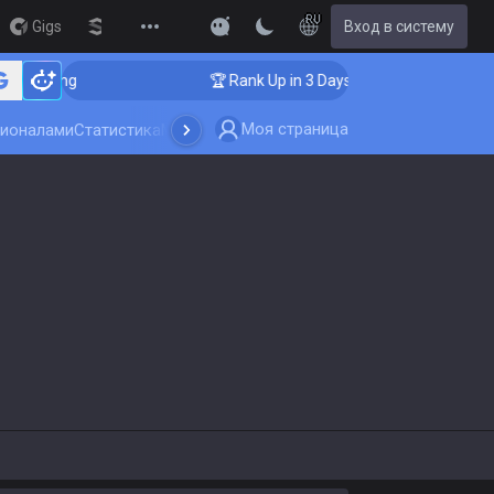
RU
Gigs
Streamer Overlay
Вход в систему
New
hing
🏆 Rank Up in 3 Days! Challenger Coaching
Моя страница
сионалами
Статистика
Мультипоиск
Обновление игры