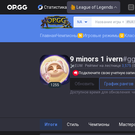
Статистика
League of Legends
Поиск призывателя
NA
Название игры +
#NA
Главная
Чемпионы
Игровые режимы
Клас
N
U
9 minors 1 ivern
#
g
EUW
Рейтинг на лестнице
3,575
(0
Подключите свою учетную запись
Обновить
График рангов
1255
Доступное время для обновления
:
ч
Итоги
Стиль
Чемпионы
Мастер