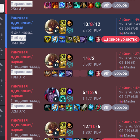
Поражение
9th
Борьба
кая
25м 41с
Ранговая
%
Лейнинг
49
:
одиночная/
ры
10
/
8
/
12
Уч. в уб.
54
парная
CS
266
(7.4)
2.75:1 KDA
18
4 дня назад
master
%
Победа
ры
Двойное убийство
36м 06с
%
Ранговая
Лейнинг
37
:
ры
одиночная/
1
/
6
/
2
Уч. в уб.
25
парная
CS
156
(8)
0.50:1 KDA
%
11
1 неделю назад
master
ры
Поражение
9th
Борьба
19м 31с
%
ры
Ранговая
Лейнинг
42
:
одиночная/
5
/
12
/
9
Уч. в уб.
56
%
парная
CS
217
(6.8)
1.17:1 KDA
15
ры
1 неделю назад
master
Поражение
8th
Борьба
%
32м 07с
ры
Ранговая
Лейнинг
67
:
одиночная/
12
/
10
/
6
%
Уч. в уб.
55
парная
ры
CS
249
(8.8)
1.80:1 KDA
16
1 неделю назад
master