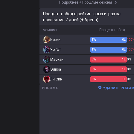
Подробнее
+
Прошлые сезоны
Процент побед в рейтинговых играх за
последние 7 дней (+ Арена)
чемпион
Процент побед
Корки
1
W
0
L
100
Чо'Гат
1
W
0
L
100
Маокай
0
W
1
L
0%
Элиза
0
W
1
L
0%
Ли Син
0
W
1
L
0%
РЕКЛАМА
УДАЛИТЬ РЕКЛА