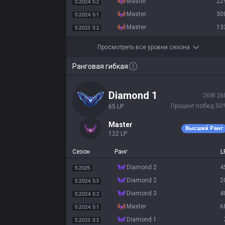
master
22
S2024 S2
master
30
S2024 S1
master
13
S2023 S2
Просмотреть все уровни сезона
Ранговая гибкая
diamond 1
26
W
26
Процент побед
50
65
LP
master
Высший Ранг
122
LP
Сезон
Ранг
L
diamond 2
4
S2025
diamond 2
2
S2024 S3
diamond 3
4
S2024 S2
master
6
S2024 S1
diamond 1
S2023 S2