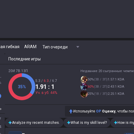
ая гибкая
ARAM
Тип очереди
Последние игры
20И 7В 13П
Недавние 20 сыгранные чемп
L
50
%
(
3В / 3П
)
1.57:1 KDA
5.3
/
6.3
/
6.7
%
1.91
: 1
35
%
60
%
(
3В / 2П
)
2.43:1 KDA
Уч. в уб.
44
%
25
%
(
1В / 3П
)
2.25:1 KDA
P
Используйте
OP
Оценку
, чтобы по
7
Analyze my recent matches.
What is my skill level?
How is my
4