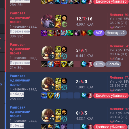
Поражение
Двойное убийство
28м 26с
Ранговая
Лейнинг
60
:
одиночная/
12
/
7
/
16
Уч. в уб.
68
парная
CS
226
(7.4)
4.00:1 KDA
16
1 неделю назад
master
Поражение
ACE
Невезучий
30м 39с
%
Ранговая
Лейнинг
34
:
%
одиночная/
3
/
9
/
1
Уч. в уб.
17
парная
CS
176
(8.1)
0.44:1 KDA
13
1 неделю назад
master
Поражение
10th
Борьба
21м 36с
Ранговая
Лейнинг
47
:
одиночная/
3
/
6
/
3
Уч. в уб.
18
парная
МУ
CS
194
(7.8)
1.00:1 KDA
14
1 неделю назад
master
Победа
Двойное убийство
25м 00с
Ранговая
Лейнинг
56
:
одиночная/
8
/
3
/
5
Уч. в уб.
43
парная
CS
154
(7.9)
4.33:1 KDA
13
1 неделю назад
master
Победа
Тройное убийство