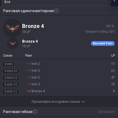
Все
Ранговая одиночная/парная
bronze 4
2
W
3
L
Процент побед
40
%
10
LP
bronze 4
Высший Ранг
10
LP
Сезон
Ранг
LP
iron 2
15
S2025
iron 3
62
S2024 S3
iron 2
47
S2024 S2
iron 3
75
S2023 S2
bronze 4
0
S2023 S1
Просмотреть все уровни сезона
Ранговая гибкая
Unranked