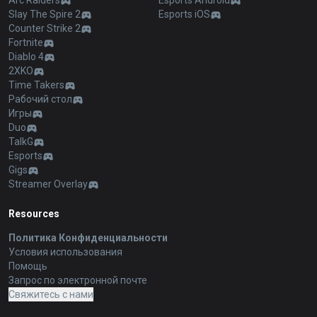
Arc Raiders
Esports Android
Slay The Spire 2
Esports iOS
Counter Strike 2
Fortnite
Diablo 4
2XKO
Time Takers
Рабочий стол
Игры
Duo
TalkG
Esports
Gigs
Streamer Overlay
Resources
Политика Конфиденциальности
Условия использования
Помощь
Запрос по электронной почте
Свяжитесь с нами