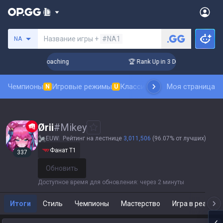
Поиск призывателя
Название игры +
#NA1
NA
ys! Challenger Coaching
🏆 Rank Up in 3 Days! Challenger C
Чемпионы
Игровые режимы
Классика
Рейтинг скинов
Моя страница
Та
N
U
N
Ørii
#
Mikey
EUW
Рейтинг на лестнице
3,011,506
(96.07% от лучших)
Фанат T1
337
Обновить
Доступное время для обновления
:
через 2 минуты
Итоги
Стиль
Чемпионы
Мастерство
Игра в реальн