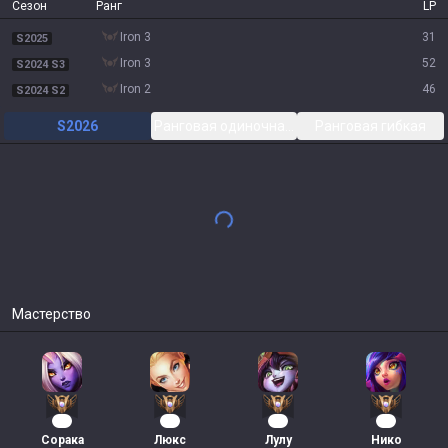
Сезон
Ранг
LP
iron 3
31
S2025
iron 3
52
S2024 S3
iron 2
46
S2024 S2
S2026
Ранговая одиночная/парная
Ранговая гибкая
Мастерство
16
14
12
12
Сорака
Люкс
Лулу
Нико