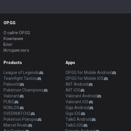
OP.GG
О сайте OP.GG
Компания
Блог
История лого
Products
Apps
League of Legends
OP.GG for Mobile Android
Teamfight Tactics
OP.GG for Mobile iOS
Palworld
AllT Android
Pokémon Champions
AllT iOS
Valorant
Valorant Android
PUBG
Valorant iOS
ROBLOX
Gigs Android
OVERWATCH2
Gigs iOS
Pokémon Pokopia
TalkG Android
Marvel Rivals
TalkG iOS