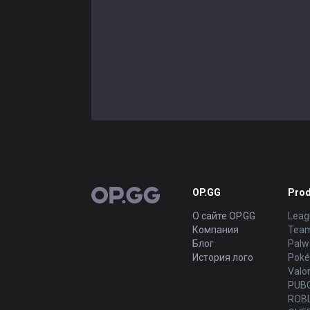
OP.GG
Prod
OP.GG
О сайте OP.GG
Leag
Компания
Team
Блог
Palw
История лого
Poké
Valo
PUB
ROB