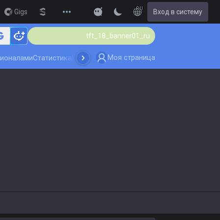
RU
Gigs
Streamer Overlay
Вход в систему
New
r01_ru
tft_18_banner01_ru
Моя страница
сионалами
Статистика
Мультипоиск
Обновление игры