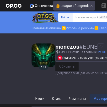
Статистика
League of Legends
Поиск призывателя
NA
Название игры +
#NA
Главная
Чемпионы
Игровые режимы
Клас
N
U
monczos
#
EUNE
EUNE
Рейтинг на лестнице
89,138
Подключите свою учетную запись
Обновить
183
Доступное время для обновления
:
ч
Итоги
Стиль
Чемпионы
Мастер