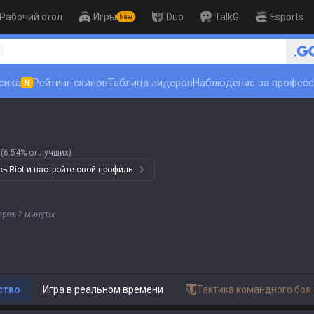
Рабочий стол
Игры
Duo
TalkG
Esports
New
tft_18_banne
1
сика
Рейтинг скинов
Таблица лидеров
Наблюдение за профес
N
(6.54% от лучших)
 Riot и настройте свой профиль.
ерез 2 минуты
ство
Игра в реальном времени
Тактика командного боя