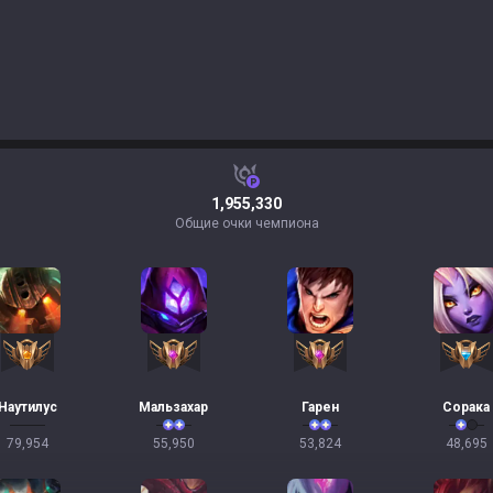
1,955,330
Общие очки чемпиона
Наутилус
Мальзахар
Гарен
Сорака
79,954
55,950
53,824
48,695