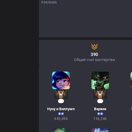
РЕКЛАМА
390
Общий счет мастерства
62
13
Нуну и Виллумп
Варвик
649,494
136,246