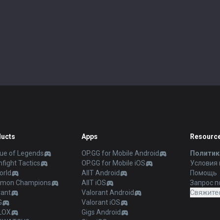
ucts
Apps
Resourc
ue of Legends
OP.GG for Mobile Android
Политик
fight Tactics
OP.GG for Mobile iOS
Условия
orld
AllT Android
Помощь
mon Champions
AllT iOS
Запрос п
rant
Valorant Android
Свяжитес
G
Valorant iOS
LOX
Gigs Android