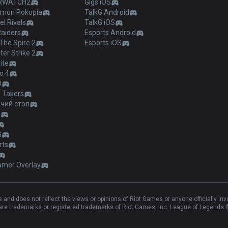
RWATCH2
Gigs iOS
mon Pokopia
TalkG Android
l Rivals
TalkG iOS
Raiders
Esports Android
The Spire 2
Esports iOS
er Strike 2
ite
o 4
O
 Takers
чий стол
ы
G
rts
amer Overlay
and does not reflect the views or opinions of Riot Games or anyone officially in
e trademarks or registered trademarks of Riot Games, Inc. League of Legends ©