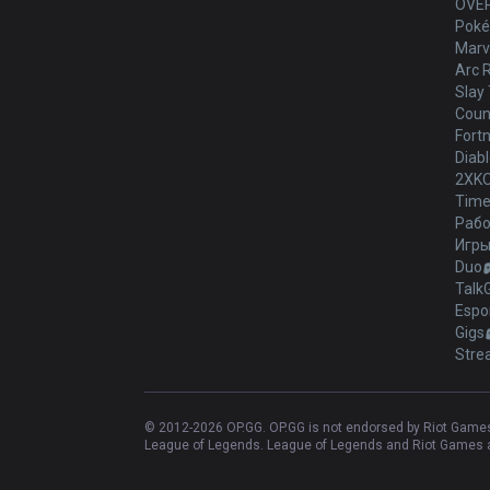
OVE
Poké
Marve
Arc 
Slay 
Count
Fortn
Diabl
2XK
Time
Рабо
Игр
Duo
Talk
Espo
Gigs
Stre
© 2012-
2026
OP.GG. OP.GG is not endorsed by Riot Games 
League of Legends. League of Legends and Riot Games ar