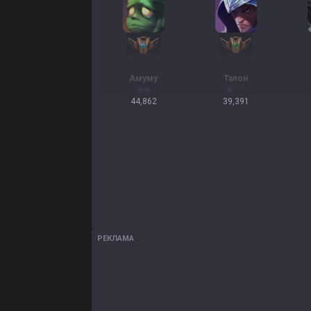
Амуму
Талон
44,862
39,391
РЕКЛАМА