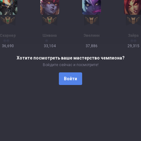
Скарнер
Шивана
Эвелинн
Зайра
36,690
33,104
37,886
29,315
Хотите посмотреть ваше мастерство чемпиона?
Войдите сейчас и посмотрите!
Войти