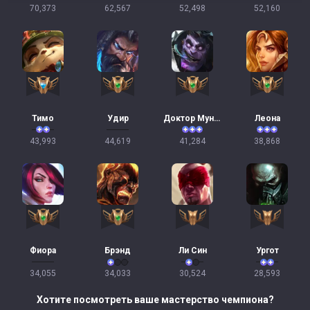
70,373
62,567
52,498
52,160
Тимо
Удир
Доктор Мундо
Леона
43,993
44,619
41,284
38,868
Фиора
Брэнд
Ли Син
Ургот
34,055
34,033
30,524
28,593
Хотите посмотреть ваше мастерство чемпиона?