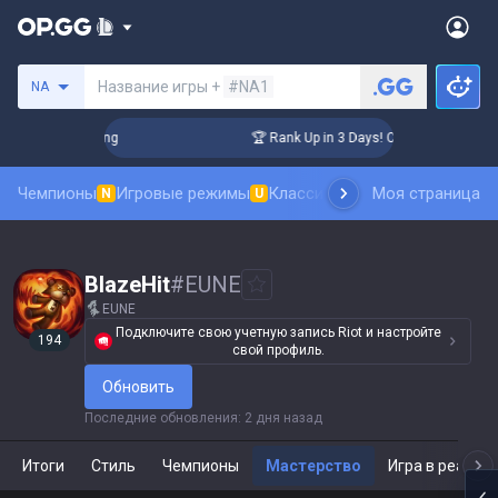
Поиск призывателя
Название игры +
#NA1
NA
allenger Coaching
🏆 Rank Up in 3 Days! Challenger Coachin
Чемпионы
Игровые режимы
Классика
Рейтинг скинов
Моя страница
Та
N
U
N
BlazeHit
#
EUNE
EUNE
Подключите свою учетную запись Riot и настройте
194
свой профиль.
Обновить
Последние обновления
:
2 дня назад
Итоги
Стиль
Чемпионы
Мастерство
Игра в реальн