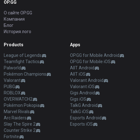
OP.GG
О сайте OP.GG
Компания
Блог
История лого
Products
Apps
League of Legends
OP.GG for Mobile Android
Teamfight Tactics
OP.GG for Mobile iOS
Palworld
AllT Android
Pokémon Champions
AllT iOS
Valorant
Valorant Android
PUBG
Valorant iOS
ROBLOX
Gigs Android
OVERWATCH2
Gigs iOS
Pokémon Pokopia
TalkG Android
Marvel Rivals
TalkG iOS
Arc Raiders
Esports Android
Slay The Spire 2
Esports iOS
Counter Strike 2
Fortnite