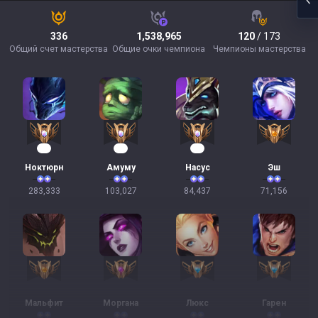
336
1,538,965
120
/ 173
Общий счет мастерства
Общие очки чемпиона
Чемпионы мастерства
28
12
10
Ноктюрн
Амуму
Насус
Эш
283,333
103,027
84,437
71,156
Мальфит
Моргана
Люкс
Гарен