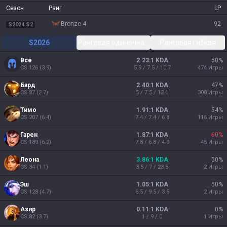
Сезон
Ранг
LP
bronze 4
92
S2024 S2
S2026
Ранговая одиночная/парная
Ранговая гибкая
Все
2.23:1 KDA
50
%
CS
126
(
3.9
)
5.9 / 7.5 / 10.7
474
Игры
Бард
2.40:1 KDA
47
%
CS
87
(
2.7
)
5 / 7.5 / 13.1
308
Игры
Тимо
1.91:1 KDA
54
%
CS
207
(
6.4
)
7.4 / 7.4 / 6.8
116
Игры
Гарен
1.87:1 KDA
60
%
CS
189
(
6.2
)
7.8 / 6.8 / 4.9
45
Игры
Леона
3.86:1 KDA
50
%
CS
34
(
1.1
)
3.5 / 7 / 23.5
2
Игры
Эш
1.05:1 KDA
50
%
CS
128
(
4.7
)
6.5 / 9.5 / 3.5
2
Игры
Азир
0.11:1 KDA
0
%
CS
82
(
3.7
)
1 / 9 / 0
1
Игры