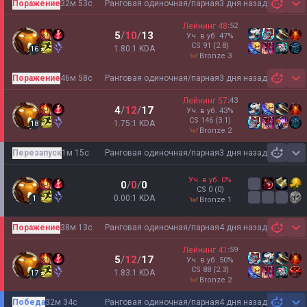
Поражение
32м 53с
Ранговая одиночная/парная
3 дня назад
Sh
Лейнинг
48
:
52
5
/
10
/
13
Уч. в уб.
47
%
CS
91
(2.8)
1.80:1 KDA
16
bronze 3
Поражение
46м 58с
Ранговая одиночная/парная
3 дня назад
Sh
Лейнинг
57
:
43
4
/
12
/
17
Уч. в уб.
43
%
CS
146
(3.1)
1.75:1 KDA
18
bronze 2
Перезапуск
1м 15с
Ранговая одиночная/парная
3 дня назад
Sh
Уч. в уб.
0
%
0
/
0
/
0
CS
0
(0)
0.00:1 KDA
1
bronze 1
Поражение
38м 13с
Ранговая одиночная/парная
4 дня назад
Sh
Лейнинг
41
:
59
5
/
12
/
17
Уч. в уб.
50
%
CS
88
(2.3)
1.83:1 KDA
17
bronze 2
Победа
32м 34с
Ранговая одиночная/парная
4 дня назад
Sh