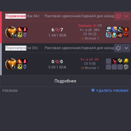
Поражение
26м 46с
Ранговая одиночная/парная
4 дня назад
Sh
Лейнинг
41
:
59
6
/
9
/
7
Уч. в уб.
28
%
CS
54
(2)
1.44:1 KDA
14
bronze 1
Перезапуск
1м 33с
Ранговая одиночная/парная
4 дня назад
Sh
Уч. в уб.
0
%
0
/
0
/
0
CS
0
(0)
0.00:1 KDA
1
bronze 1
Подробнее
РЕКЛАМА
УДАЛИТЬ РЕКЛАМУ