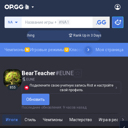
Поиск призывателя
Название игры +
#NA1
NA
hallenger Coaching
🏆 Rank Up in 3 Days! Challenger Coachi
Чемпионы
Игровые режимы
Классика
Рейтинг скинов
Моя страница
Та
N
U
N
BearTeacher
#
EUNE
EUNE
Подключите свою учетную запись Riot и настройте
855
свой профиль.
Обновить
Последние обновления
:
9 часов назад
Итоги
Стиль
Чемпионы
Мастерство
Игра в реальн