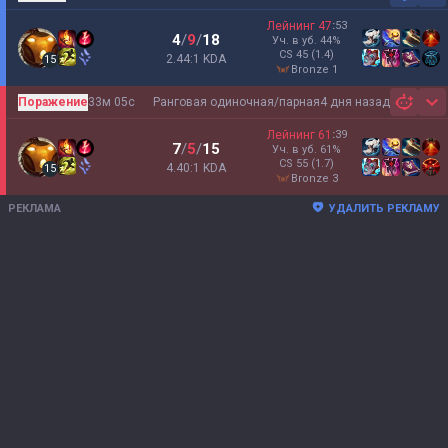
Лейнинг
47
:
53
4
/
9
/
18
Уч. в уб.
44
%
CS
45
(1.4)
2.44:1 KDA
15
bronze 1
Поражение
33м 05с
Ранговая одиночная/парная
4 дня назад
Sh
Лейнинг
61
:
39
7
/
5
/
15
Уч. в уб.
61
%
CS
55
(1.7)
4.40:1 KDA
15
bronze 3
РЕКЛАМА
УДАЛИТЬ РЕКЛАМУ