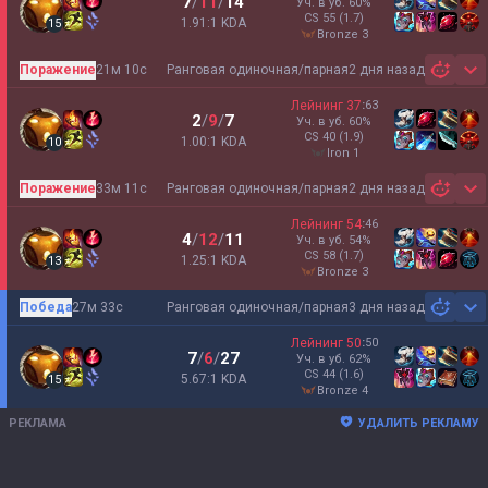
7
/
11
/
14
Уч. в уб.
60
%
CS
55
(1.7)
1.91:1 KDA
15
bronze 3
Поражение
21м 10с
Ранговая одиночная/парная
2 дня назад
Sh
Лейнинг
37
:
63
2
/
9
/
7
Уч. в уб.
60
%
CS
40
(1.9)
1.00:1 KDA
10
iron 1
Поражение
33м 11с
Ранговая одиночная/парная
2 дня назад
Sh
Лейнинг
54
:
46
4
/
12
/
11
Уч. в уб.
54
%
CS
58
(1.7)
1.25:1 KDA
13
bronze 3
Победа
27м 33с
Ранговая одиночная/парная
3 дня назад
Sh
Лейнинг
50
:
50
7
/
6
/
27
Уч. в уб.
62
%
CS
44
(1.6)
5.67:1 KDA
15
bronze 4
РЕКЛАМА
УДАЛИТЬ РЕКЛАМУ