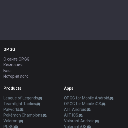
OP.GG
О сайте OP.GG
Компания
Блог
История лого
Products
Apps
League of Legends
OP.GG for Mobile Android
Teamfight Tactics
OP.GG for Mobile iOS
Palworld
AllT Android
Pokémon Champions
AllT iOS
Valorant
Valorant Android
PUBG
Valorant iOS