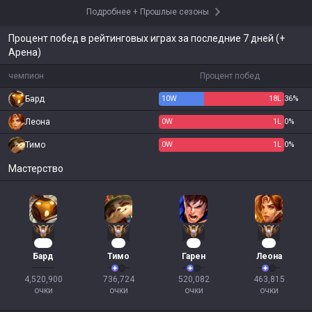
Подробнее
+
Прошлые сезоны
Процент побед в рейтинговых играх за последние 7 дней (+
Арена)
чемпион
Процент побед
Бард
10
W
18
L
36%
Леона
0
W
1
L
0%
Тимо
0
W
1
L
0%
Мастерство
406
67
47
42
Бард
Тимо
Гарен
Леона
4,520,900

736,724

520,082

463,815

очки
очки
очки
очки