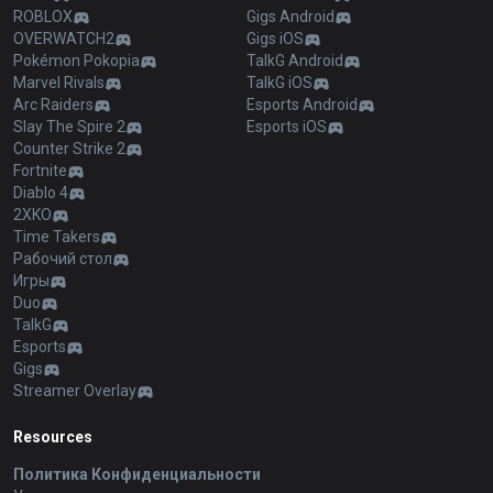
ROBLOX
Gigs Android
OVERWATCH2
Gigs iOS
Pokémon Pokopia
TalkG Android
Marvel Rivals
TalkG iOS
Arc Raiders
Esports Android
Slay The Spire 2
Esports iOS
Counter Strike 2
Fortnite
Diablo 4
2XKO
Time Takers
Рабочий стол
Игры
Duo
TalkG
Esports
Gigs
Streamer Overlay
Resources
Политика Конфиденциальности