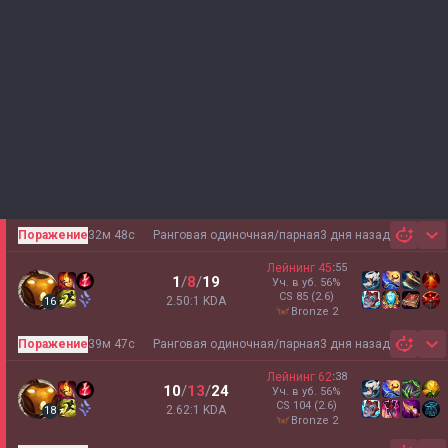
Поражение
32м 48с
Ранговая одиночная/парная
3 дня назад
Sh
Лейнинг
45
:
55
1
/
8
/
19
Уч. в уб.
56
%
CS
85
(2.6)
2.50:1 KDA
16
bronze 2
Поражение
39м 47с
Ранговая одиночная/парная
3 дня назад
Sh
Лейнинг
62
:
38
10
/
13
/
24
Уч. в уб.
56
%
CS
104
(2.6)
2.62:1 KDA
18
bronze 2