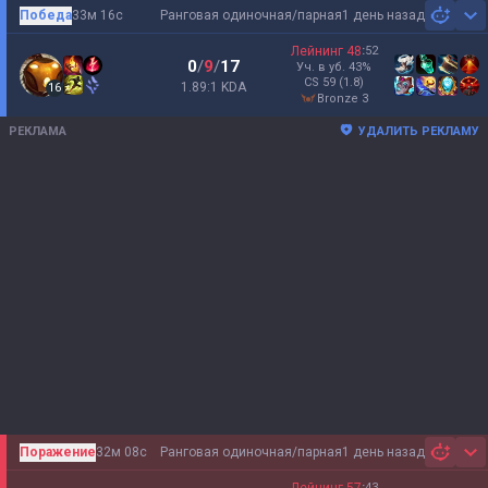
Победа
33м 16с
Ранговая одиночная/парная
1 день назад
Sh
Лейнинг
48
:
52
0
/
9
/
17
Уч. в уб.
43
%
CS
59
(1.8)
1.89:1 KDA
16
bronze 3
РЕКЛАМА
УДАЛИТЬ РЕКЛАМУ
Поражение
32м 08с
Ранговая одиночная/парная
1 день назад
Sh
:
43