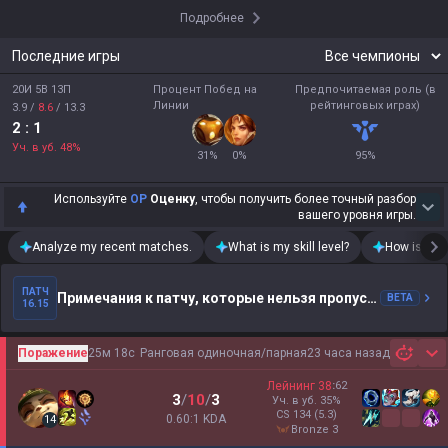
Подробнее
Последние игры
20И 5В 13П
Процент Побед на
Предпочитаемая роль (в
Линии
рейтинговых играх)
3.9
/
8.6
/
13.3
2
: 1
Уч. в уб.
48
%
31
%
0
%
95
%
Используйте
OP
Оценку
, чтобы получить более точный разбор
вашего уровня игры.
Analyze my recent matches.
What is my skill level?
How is my t
ПАТЧ
Примечания к патчу, которые нельзя пропустить
BETA
16.15
Поражение
25м 18с
Ранговая одиночная/парная
23 часа назад
Sh
Лейнинг
38
:
62
3
/
10
/
3
Уч. в уб.
35
%
CS
134
(5.3)
0.60:1 KDA
14
bronze 3