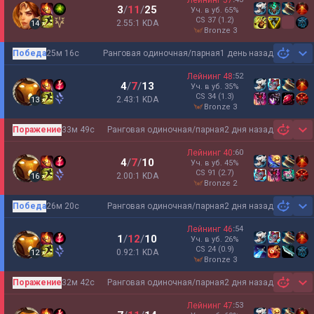
Лейнинг
57
3
/
11
/
25
Уч. в уб.
65
%
CS
37
(1.2)
2.55:1 KDA
14
bronze 3
Победа
25м 16с
Ранговая одиночная/парная
1 день назад
Sh
Лейнинг
48
:
52
4
/
7
/
13
Уч. в уб.
35
%
CS
34
(1.3)
2.43:1 KDA
13
bronze 3
Поражение
33м 49с
Ранговая одиночная/парная
2 дня назад
Sh
Лейнинг
40
:
60
4
/
7
/
10
Уч. в уб.
45
%
CS
91
(2.7)
2.00:1 KDA
16
bronze 2
Победа
26м 20с
Ранговая одиночная/парная
2 дня назад
Sh
Лейнинг
46
:
54
1
/
12
/
10
Уч. в уб.
26
%
CS
24
(0.9)
0.92:1 KDA
12
bronze 3
Поражение
32м 42с
Ранговая одиночная/парная
2 дня назад
Sh
Лейнинг
47
:
53