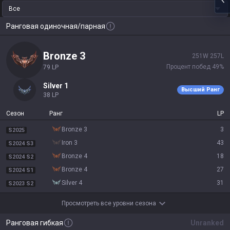
Все
Ранговая одиночная/парная
bronze 3
251
W
257
L
Процент побед
49
%
79
LP
silver 1
Высший Ранг
38
LP
Сезон
Ранг
LP
bronze 3
3
S2025
iron 3
43
S2024 S3
bronze 4
18
S2024 S2
bronze 4
27
S2024 S1
silver 4
31
S2023 S2
Просмотреть все уровни сезона
Ранговая гибкая
Unranked