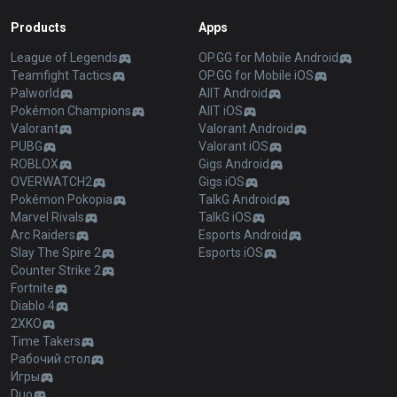
Products
Apps
League of Legends
OP.GG for Mobile Android
Teamfight Tactics
OP.GG for Mobile iOS
Palworld
AllT Android
Pokémon Champions
AllT iOS
Valorant
Valorant Android
PUBG
Valorant iOS
ROBLOX
Gigs Android
OVERWATCH2
Gigs iOS
Pokémon Pokopia
TalkG Android
Marvel Rivals
TalkG iOS
Arc Raiders
Esports Android
Slay The Spire 2
Esports iOS
Counter Strike 2
Fortnite
Diablo 4
2XKO
Time Takers
Рабочий стол
Игры
Duo