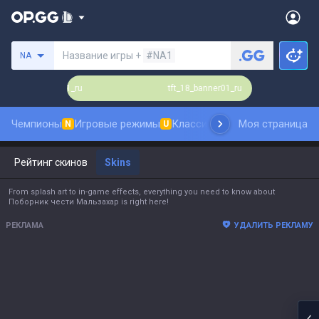
Поиск призывателя
Название игры +
#NA1
NA
tft_18_banner01_ru
tft_18_banner01_ru
Чемпионы
Игровые режимы
Классика
Рейтинг скинов
Моя страница
N
U
N
Рейтинг скинов
Skins
From splash art to in-game effects, everything you need to know about
Поборник чести Мальзахар is right here!
РЕКЛАМА
УДАЛИТЬ РЕКЛАМУ