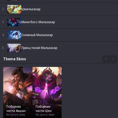
2
Шмельзахар
3
Мини-босс Мальзахар
4
Снежный Мальзахар
5
Принц теней Мальзахар
Theme
Skins
Поборник
Поборник
чести Акшан
чести Шен
No price data
No price data