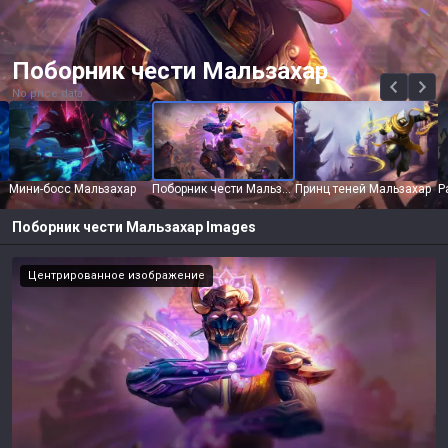
Поборник чести Мальзахар
No price data
Мини-босс Мальзахар
Поборник чести Мальзахар
Принц теней Мальзахар
Поборник чести Мальзахар
Images
Центрированное изображение