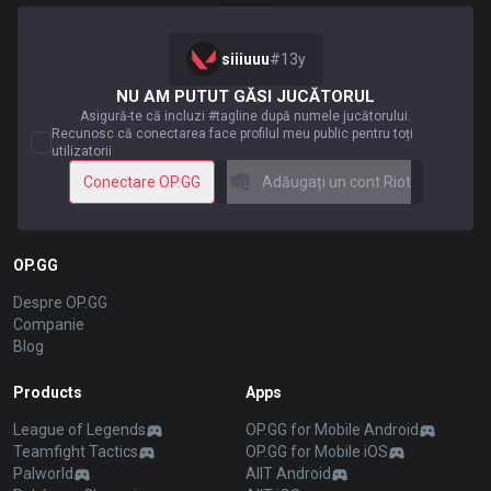
siiiuuu
#
13y
NU AM PUTUT GĂSI JUCĂTORUL
Asigură-te că incluzi #tagline după numele jucătorului.
Recunosc că conectarea face profilul meu public pentru toți
utilizatorii
Conectare OP.GG
Adăugați un cont Riot
OP.GG
Despre OP.GG
Companie
Blog
Products
Apps
League of Legends
OP.GG for Mobile Android
Teamfight Tactics
OP.GG for Mobile iOS
Palworld
AllT Android