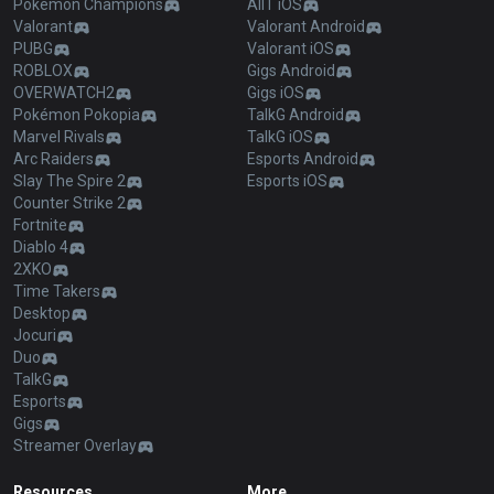
Pokémon Champions
AllT iOS
Valorant
Valorant Android
PUBG
Valorant iOS
ROBLOX
Gigs Android
OVERWATCH2
Gigs iOS
Pokémon Pokopia
TalkG Android
Marvel Rivals
TalkG iOS
Arc Raiders
Esports Android
Slay The Spire 2
Esports iOS
Counter Strike 2
Fortnite
Diablo 4
2XKO
Time Takers
Desktop
Jocuri
Duo
TalkG
Esports
Gigs
Streamer Overlay
Resources
More