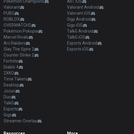
Pokémon Champions
AllT iOS
Valorant
Valorant Android
PUBG
Valorant iOS
ROBLOX
Gigs Android
OVERWATCH2
Gigs iOS
Pokémon Pokopia
TalkG Android
Marvel Rivals
TalkG iOS
Arc Raiders
Esports Android
Slay The Spire 2
Esports iOS
Counter Strike 2
Fortnite
Diablo 4
2XKO
Time Takers
Desktop
Jocuri
Duo
TalkG
Esports
Gigs
Streamer Overlay
Resources
More