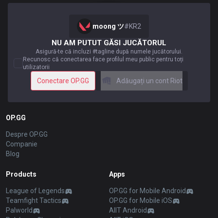
moong ツ
#
KR2
NU AM PUTUT GĂSI JUCĂTORUL
Asigură-te că incluzi #tagline după numele jucătorului.
Recunosc că conectarea face profilul meu public pentru toți
utilizatorii
Conectare OP.GG
Adăugați un cont Riot
OP.GG
Despre OP.GG
Companie
Blog
Products
Apps
League of Legends
OP.GG for Mobile Android
Teamfight Tactics
OP.GG for Mobile iOS
Palworld
AllT Android