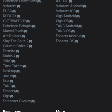
Pokémon Champions
AllT iOS
Valorant
Valorant Android
PUBG
Valorant iOS
ROBLOX
Gigs Android
OVERWATCH2
Gigs iOS
Pokémon Pokopia
TalkG Android
Marvel Rivals
TalkG iOS
Arc Raiders
Esports Android
Slay The Spire 2
Esports iOS
Counter Strike 2
Fortnite
Diablo 4
2XKO
Time Takers
Desktop
Jocuri
Duo
TalkG
Esports
Gigs
Streamer Overlay
Resources
More