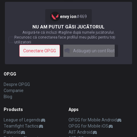
envy ion
#
469
NU AM PUTUT GĂSI JUCĂTORUL
Asigură-te că incluzi #tagline după numele jucătorului.
Recunosc că conectarea face profilul meu public pentru toți
utilizatorii
Conectare OP.GG
Adăugați un cont Riot
OP.GG
Despre OP.GG
Companie
Blog
Products
Apps
League of Legends
OP.GG for Mobile Android
Teamfight Tactics
OP.GG for Mobile iOS
Palworld
AllT Android