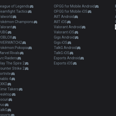
League of Legends
OP.GG for Mobile Android
Teamfight Tactics
OP.GG for Mobile iOS
Palworld
AllT Android
Pokémon Champions
AllT iOS
Valorant
Valorant Android
PUBG
Valorant iOS
ROBLOX
Gigs Android
OVERWATCH2
Gigs iOS
Pokémon Pokopia
TalkG Android
arvel Rivals
TalkG iOS
Arc Raiders
Esports Android
lay The Spire 2
Esports iOS
ounter Strike 2
ortnite
iablo 4
2XKO
Time Takers
Desktop
ocuri
Duo
TalkG
Esports