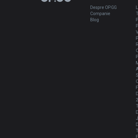
Despre OP.GG
Companie
Blog
M
S
C
F
D
J