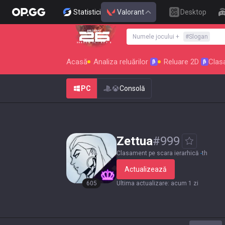
Statistici
Valorant
Desktop
Numele jocului
+
#
Slogan
SEASON 26 : ACT 4
Acasă
Analiza reluărilor
Reluare 2D
Clas
β
β
PC
Consolă
Zettua
#
999
Clasament pe scara ierarhică
-
th
Actualizează
605
Ultima actualizare
:
acum 1 zi