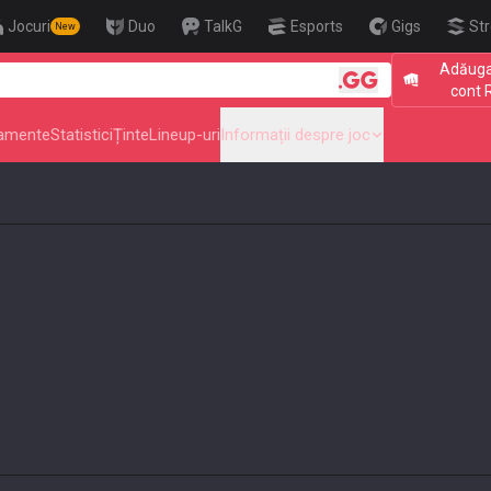
Jocuri
Duo
TalkG
Esports
Gigs
St
New
Adăuga
🎯 Level Up Your Aim to Rad
cont 
amente
Statistici
Ținte
Lineup-uri
Informații despre joc