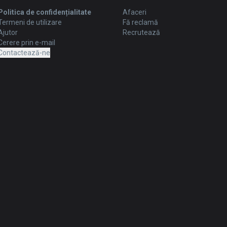
Politica de confidențialitate
Afaceri
Termeni de utilizare
Fă reclamă
Ajutor
Recrutează
Cerere prin e-mail
Contactează-ne