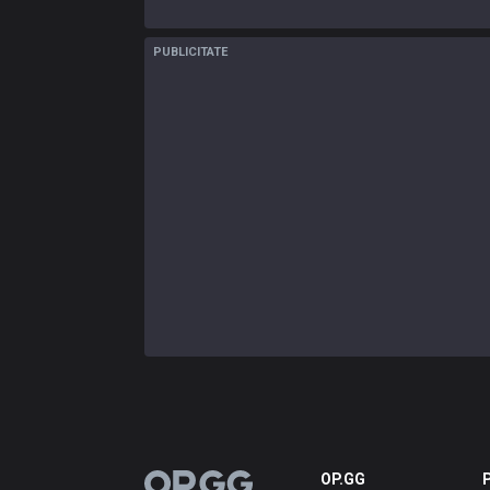
PUBLICITATE
OP.GG
OP.GG