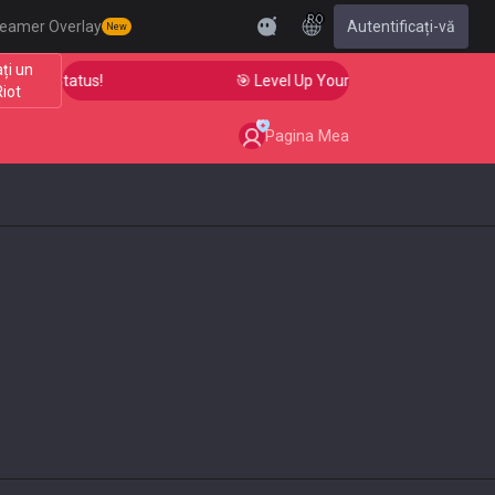
RO
reamer Overlay
Autentificați-vă
New
ți un
iant Status!
🎯 Level Up Your Aim to Radiant Status!
Riot
Pagina Mea