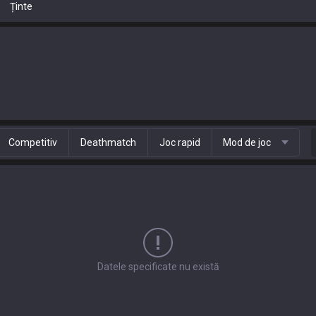
Ținte
Competitiv
Deathmatch
Joc rapid
Mod de joc
Datele specificate nu există