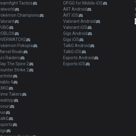
Teamfight Tactics
OP.GG for Mobile iOS
Palworld
AllT Android
Pokémon Champions
AllT iOS
Valorant
Valorant Android
PUBG
Valorant iOS
ROBLOX
Gigs Android
OVERWATCH2
Gigs iOS
Pokémon Pokopia
TalkG Android
arvel Rivals
TalkG iOS
Arc Raiders
Esports Android
lay The Spire 2
Esports iOS
ounter Strike 2
ortnite
iablo 4
2XKO
Time Takers
Desktop
ocuri
Duo
TalkG
Esports
Gigs