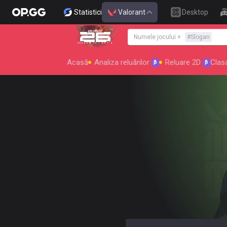
Statistici
Valorant
Desktop
Numele jocului
+
#
Slogan
SEASON 26 : ACT 4
Acasă
Analiza reluărilor
Reluare 2D
Clas
β
β