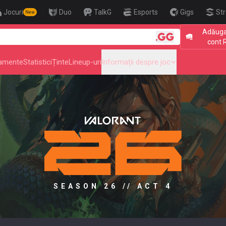
Jocuri
Duo
TalkG
Esports
Gigs
St
New
Adăuga
🎯 Level U
cont 
amente
Statistici
Ținte
Lineup-uri
Informații despre joc
SEASON 26 // ACT 4