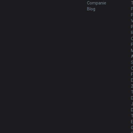
Companie
Blog
M
S
C
F
D
J