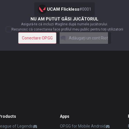
UCAM Flickless
#
0001
NU AM PUTUT GĂSI JUCĂTORUL
Asigură-te că incluzi #tagline după numele jucătorului.
Recunosc că conectarea face profilul meu public pentru toți utilizatorii
Conectare OP.GG
Adăugați un cont Riot
Products
Apps
League of Legends
OP.GG for Mobile Android