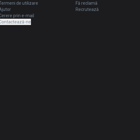
Termeni de utilizare
Fă reclamă
Ajutor
Recrutează
Cerere prin e-mail
Contactează-ne