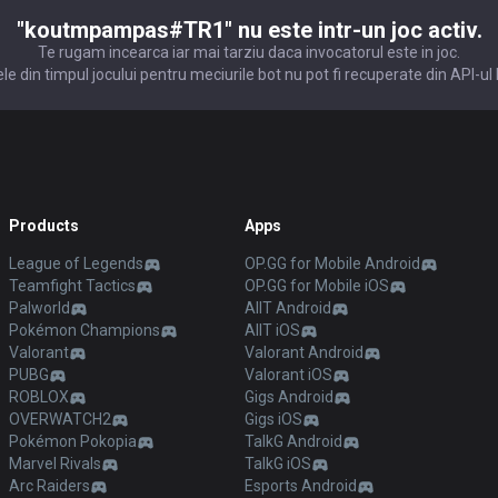
"koutmpampas#TR1" nu este intr-un joc activ.
Te rugam incearca iar mai tarziu daca invocatorul este in joc.
le din timpul jocului pentru meciurile bot nu pot fi recuperate din API-ul 
Products
Apps
League of Legends
OP.GG for Mobile Android
Teamfight Tactics
OP.GG for Mobile iOS
Palworld
AllT Android
Pokémon Champions
AllT iOS
Valorant
Valorant Android
PUBG
Valorant iOS
ROBLOX
Gigs Android
OVERWATCH2
Gigs iOS
Pokémon Pokopia
TalkG Android
Marvel Rivals
TalkG iOS
Arc Raiders
Esports Android