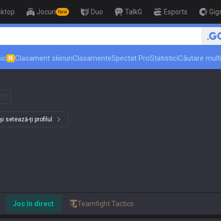
sktop
Jocuri
Duo
TalkG
Esports
Gig
New
🏆 Rank Up in 3 Days! Chall
ic
Clasament skinuri
Clasamente
Spectat Pro
Statistici
Căutare multi
N
 setează-ți profilul.
Joc în direct
Teamfight Tactics