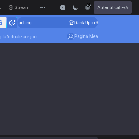
RO
s
Streamer Overlay
Autentificați-vă
New
enger Coaching
🏆 Rank Up in 3 Days! Challenger Coa
Pagina Mea
plă
Actualizare joc