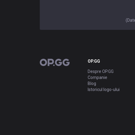
(Date
OP.GG
OP.GG
Despre OP.GG
Companie
Blog
Istoricul logo-ului