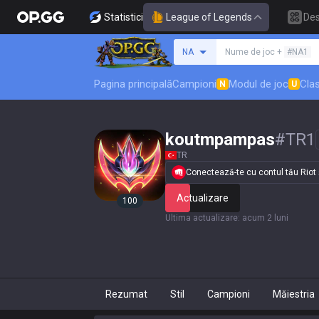
Statistici
League of Legends
De
Caută un invocator
NA
Nume de joc +
#NA1
Pagina principală
Campioni
Modul de joc
Clas
N
U
koutmpampas
#
TR1
TR
Conectează-te cu contul tău Riot și
Actualizare
100
Ultima actualizare
:
acum 2 luni
Rezumat
Stil
Campioni
Măiestria