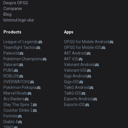
Despre OP.GG
Companie
Blog
Istoricul logo-ului
Products
Apps
League of Legends
OP.GG for Mobile Android
Teamfight Tactics
OP.GG for Mobile iOS
Palworld
AllT Android
Pokémon Champions
AllT iOS
Valorant
Valorant Android
PUBG
Valorant iOS
ROBLOX
Gigs Android
OVERWATCH2
Gigs iOS
Pokémon Pokopia
TalkG Android
Marvel Rivals
TalkG iOS
Arc Raiders
Esports Android
Slay The Spire 2
Esports iOS
Counter Strike 2
Fortnite
Diablo 4
2XKO