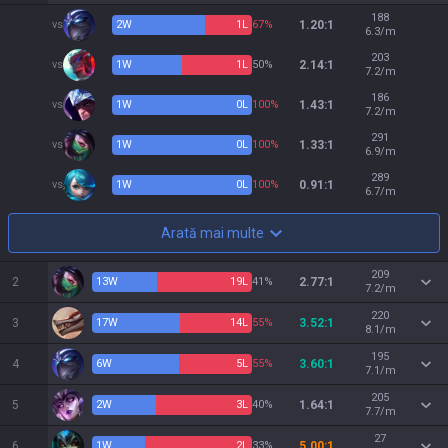
188
vs
2
W
1
L
67%
1.20:1
6.3/m
203
vs
1
W
1
L
50%
2.14:1
7.2/m
186
vs
1
W
0
L
100%
1.43:1
7.2/m
291
vs
1
W
0
L
100%
1.33:1
6.9/m
289
vs
1
W
0
L
100%
0.91:1
6.7/m
Arată mai multe
209
2
13
W
19
L
41%
2.77:1
7.2/m
220
3
17
W
14
L
55%
3.52:1
8.1/m
195
4
6
W
5
L
55%
3.60:1
7.1/m
205
5
2
W
3
L
40%
1.64:1
7.7/m
27
6
1
W
2
L
33%
5.00:1