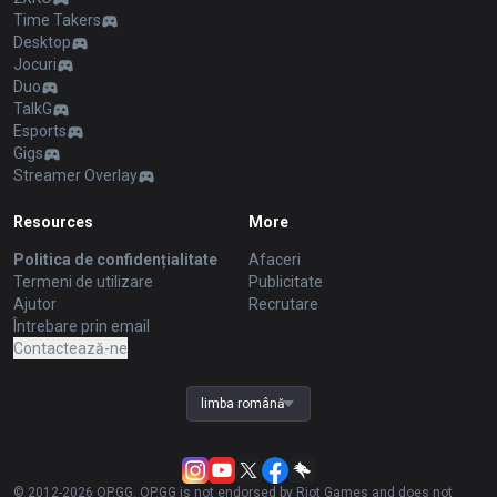
Time Takers
Desktop
Jocuri
Duo
TalkG
Esports
Gigs
Streamer Overlay
Resources
More
Politica de confidențialitate
Afaceri
Termeni de utilizare
Publicitate
Ajutor
Recrutare
Întrebare prin email
Contactează-ne
limba română
© 2012-
2026
OP.GG. OP.GG is not endorsed by Riot Games and does not