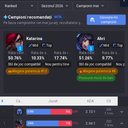
Ranked
Sezonul 2026
Campionii mei
Campioni recomandați
BETA
Găsește-mi
campionii
Pe baza campionilor cei mai jucați, rezultatelor și statisticilor cheie ale acestui invocator.
Katarina
Ahri
Mid
Top
Mid
Top
Rata castig
Rata de selecție
Rata de interzicere
Rata castig
Rata de selecție
50.76%
10.33%
17.74%
51.26%
9.77%
2
Stil de joc compatibil
Nou pentru tine
Stil de joc compatibil
Nou pen
Alegere puternică #13
Alegere puternică #8
Presiune mică de ban
#
Campion
Jucat
KDA
CS
205
-
63
W
56
L
53%
2.72:1
7.1/m
222
1
24
W
10
L
71%
2.04:1
7.3/m