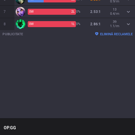
0.9/m
13
7
0
W
2
L
0%
2.53:1
0.4/m
39
8
0
W
1
L
0%
2.86:1
1.1/m
PUBLICITATE
ELIMINĂ RECLAMELE
OP.GG