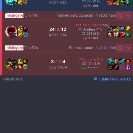
CS
275
(9.5)
4.20:1 KDA
17
master
Înfrângere
40m 18s
Ranked solo/duo
acum 4 săptămâni
Sh
Faza de culoar
62
:
38
24
/
8
/
12
P/Ucidere
71
%
CS
254
(6.3)
4.50:1 KDA
18
master
Înfrângere
22m 52s
Promovat
acum 4 săptămâni
Sh
P/Ucidere
54
%
3
/
12
/
4
CS
134
(5.9)
0.58:1 KDA
13
emerald 3
PUBLICITATE
ELIMINĂ RECLAMELE