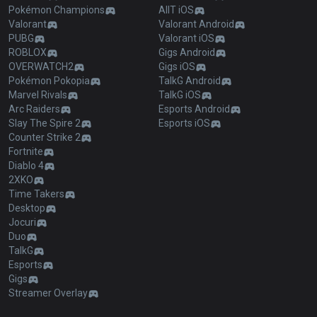
Pokémon Champions
AllT iOS
Valorant
Valorant Android
PUBG
Valorant iOS
ROBLOX
Gigs Android
OVERWATCH2
Gigs iOS
Pokémon Pokopia
TalkG Android
Marvel Rivals
TalkG iOS
Arc Raiders
Esports Android
Slay The Spire 2
Esports iOS
Counter Strike 2
Fortnite
Diablo 4
2XKO
Time Takers
Desktop
Jocuri
Duo
TalkG
Esports
Gigs
Streamer Overlay