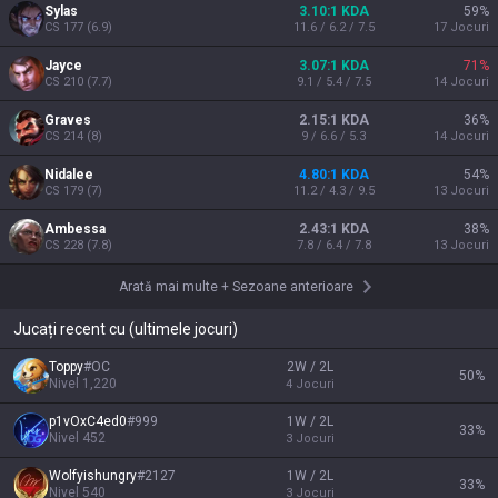
Sylas
3.10:1 KDA
59
%
CS
177
(
6.9
)
11.6 / 6.2 / 7.5
17
Jocuri
Jayce
3.07:1 KDA
71
%
CS
210
(
7.7
)
9.1 / 5.4 / 7.5
14
Jocuri
Graves
2.15:1 KDA
36
%
CS
214
(
8
)
9 / 6.6 / 5.3
14
Jocuri
Nidalee
4.80:1 KDA
54
%
CS
179
(
7
)
11.2 / 4.3 / 9.5
13
Jocuri
Ambessa
2.43:1 KDA
38
%
CS
228
(
7.8
)
7.8 / 6.4 / 7.8
13
Jocuri
Arată mai multe
+
Sezoane anterioare
Jucați recent cu (ultimele jocuri)
Toppy
#
OC
2W / 2L
50
%
Nivel
1,220
4
Jocuri
p1vOxC4ed0
#
999
1W / 2L
33
%
Nivel
452
3
Jocuri
Wolfyishungry
#
2127
1W / 2L
33
%
Nivel
540
3
Jocuri