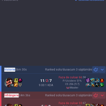
Victorie
26m 30s
Ranked solo/duo
acum 3 săptămâni
Sh
Faza de culoar
66
:
34
11
/
2
/
7
P/Ucidere
51
%
CS
256
(9.7)
9.00:1 KDA
18
master
Înfrângere
24m 36s
Ranked solo/duo
acum 3 săptămâni
Sh
Faza de culoar
33
:
67