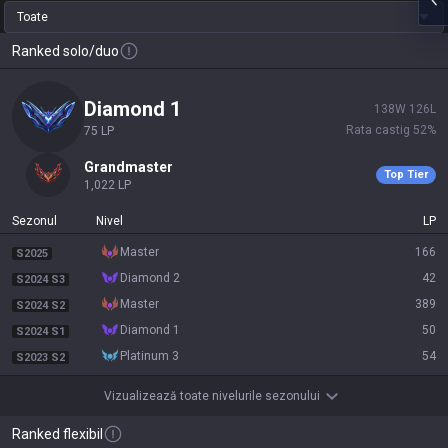
Toate
Ranked solo/duo
diamond 1
138
W
126
L
Rata castig
52
%
75
LP
grandmaster
Top Tier
1,022
LP
Sezonul
Nivel
LP
master
166
S2025
diamond 2
42
S2024 S3
master
389
S2024 S2
diamond 1
50
S2024 S1
platinum 3
54
S2023 S2
Vizualizează toate nivelurile sezonului
Ranked flexibil