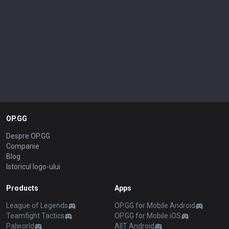
OP.GG
Despre OP.GG
Companie
Blog
Istoricul logo-ului
Products
Apps
League of Legends
OP.GG for Mobile Android
Teamfight Tactics
OP.GG for Mobile iOS
Palworld
AllT Android