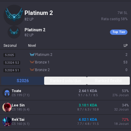
platinum 2
7
W
5
L
Rata castig
58
%
82
LP
platinum 2
Top Tier
82
LP
Sezonul
Nivel
LP
platinum 2
2
S2025
bronze 1
53
S2024 S2
bronze 2
0
S2024 S1
S2026
Ranked solo/duo
Ranked flexibil
Toate
2.64:1 KDA
53
%
CS
199
(
7.1
)
9.1 / 6.7 / 8.5
276
Jocuri
Lee Sin
3.10:1 KDA
34
%
CS
185
(
6.4
)
8.7 / 6.3 / 10.8
32
Jocuri
Rek'Sai
4.02:1 KDA
72
%
CS
160
(
6.1
)
7.7 / 4.8 / 11.5
18
Jocuri