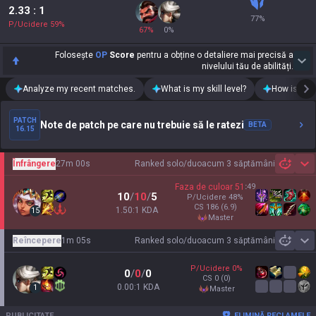
2.33
: 1
77
%
P/Ucidere
59
%
67
%
0
%
Folosește
OP
Score
pentru a obține o detaliere mai precisă a
nivelului tău de abilități.
Analyze my recent matches.
What is my skill level?
How is my t
PATCH
Note de patch pe care nu trebuie să le ratezi
BETA
16.15
Înfrângere
27m 00s
Ranked solo/duo
acum 3 săptămâni
Sh
Faza de culoar
51
:
49
10
/
10
/
5
P/Ucidere
48
%
CS
186
(6.9)
1.50:1 KDA
15
master
Reîncepere
1m 05s
Ranked solo/duo
acum 3 săptămâni
Sh
P/Ucidere
0
%
0
/
0
/
0
CS
0
(0)
0.00:1 KDA
1
master
PUBLICITATE
ELIMINĂ RECLAMELE