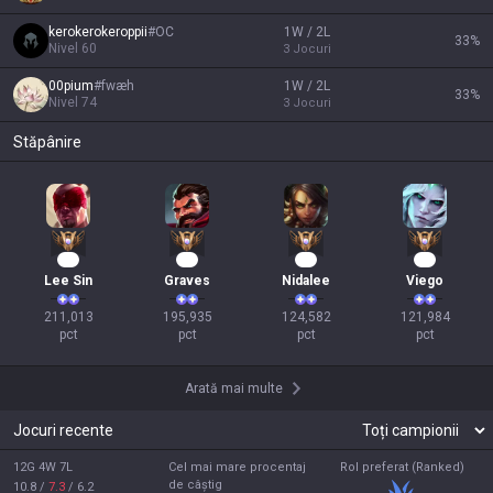
kerokerokeroppii
#
OC
1W / 2L
33
%
Nivel
60
3
Jocuri
00pium
#
fwæh
1W / 2L
33
%
Nivel
74
3
Jocuri
Stăpânire
22
20
14
14
Lee Sin
Graves
Nidalee
Viego
211,013

195,935

124,582

121,984

pct
pct
pct
pct
Arată mai multe
Jocuri recente
12G 4W 7L
Cel mai mare procentaj
Rol preferat (Ranked)
de câștig
10.8
/
7.3
/
6.2