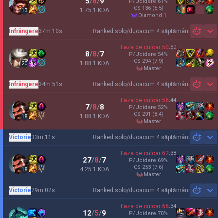
5
/
8
/
9
P/Ucidere
61
%
CS
136
(5.5)
1.75:1 KDA
13
diamond 1
Înfrângere
37m 10s
Ranked solo/duo
acum 4 săptămâni
Sh
Faza de culoar
50
:
50
8
/
8
/
7
P/Ucidere
54
%
CS
294
(7.9)
1.88:1 KDA
20
master
Înfrângere
34m 51s
Ranked solo/duo
acum 4 săptămâni
Sh
Faza de culoar
56
:
44
7
/
8
/
8
P/Ucidere
52
%
CS
291
(8.4)
1.88:1 KDA
18
master
Victorie
33m 11s
Ranked solo/duo
acum 4 săptămâni
Sh
Faza de culoar
62
:
38
27
/
8
/
7
P/Ucidere
69
%
CS
253
(7.6)
4.25:1 KDA
18
master
Victorie
29m 02s
Ranked solo/duo
acum 4 săptămâni
Sh
Faza de culoar
66
:
34
12
/
5
/
9
P/Ucidere
70
%