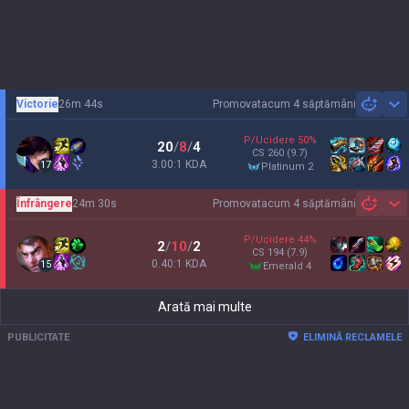
Victorie
26m 44s
Promovat
acum 4 săptămâni
Sh
P/Ucidere
50
%
20
/
8
/
4
CS
260
(9.7)
3.00:1 KDA
17
platinum 2
Înfrângere
24m 30s
Promovat
acum 4 săptămâni
Sh
P/Ucidere
44
%
2
/
10
/
2
CS
194
(7.9)
0.40:1 KDA
15
emerald 4
Arată mai multe
PUBLICITATE
ELIMINĂ RECLAMELE