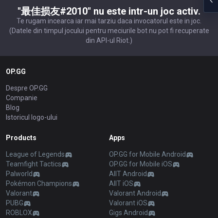
"最佳损友#2010" nu este intr-un joc activ.
Te rugam incearca iar mai tarziu daca invocatorul este in joc.
(Datele din timpul jocului pentru meciurile bot nu pot fi recuperate
din API-ul Riot.)
OP.GG
Despre OP.GG
Companie
Blog
Istoricul logo-ului
Products
Apps
League of Legends
OP.GG for Mobile Android
Teamfight Tactics
OP.GG for Mobile iOS
Palworld
AllT Android
Pokémon Champions
AllT iOS
Valorant
Valorant Android
PUBG
Valorant iOS
ROBLOX
Gigs Android