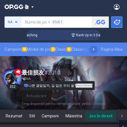
Caută un invocator
Nume de joc +
#NA1
NA
s! Challenger Coaching
🏆 Rank Up in 3 Days! Challenger Co
Campioni
Modul de joc
Clasic
Clasament skinuri
Pagina Mea
Clasamente
N
U
N
最佳损友
#
2010
NA
나쁜 결말일까, 길 잃은 우리 둘?
Raportează
352
Actualizare
Timp disponibil pentru reîmprospătare
:
peste 2 minute
Rezumat
Stil
Campioni
Măiestria
Joc în direct
T