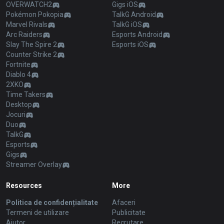
OVERWATCH2
Gigs iOS
Pokémon Pokopia
TalkG Android
Marvel Rivals
TalkG iOS
Arc Raiders
Esports Android
Slay The Spire 2
Esports iOS
Counter Strike 2
Fortnite
Diablo 4
2XKO
Time Takers
Desktop
Jocuri
Duo
TalkG
Esports
Gigs
Streamer Overlay
Resources
More
Politica de confidențialitate
Afaceri
Termeni de utilizare
Publicitate
Ajutor
Recrutare