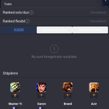
Toate
Ranked solo/duo
Unranked
Ranked flexibil
Unranked
S2025
Ranked solo/duo
Ranked flexibil
Nu sunt înregistrate rezultate.
Stăpânire
Master Yi
Garen
Brand
Azir