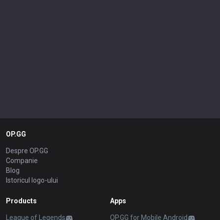
OP.GG
Despre OP.GG
Companie
Blog
Istoricul logo-ului
Products
Apps
League of Legends
OP.GG for Mobile Android