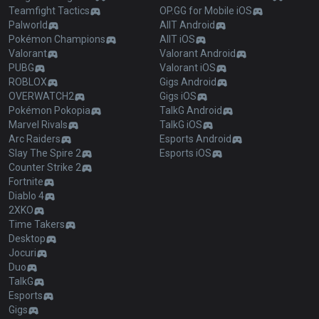
Teamfight Tactics
OP.GG for Mobile iOS
Palworld
AllT Android
Pokémon Champions
AllT iOS
Valorant
Valorant Android
PUBG
Valorant iOS
ROBLOX
Gigs Android
OVERWATCH2
Gigs iOS
Pokémon Pokopia
TalkG Android
Marvel Rivals
TalkG iOS
Arc Raiders
Esports Android
Slay The Spire 2
Esports iOS
Counter Strike 2
Fortnite
Diablo 4
2XKO
Time Takers
Desktop
Jocuri
Duo
TalkG
Esports
Gigs