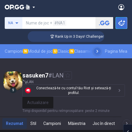
Caută un invocator
Nume de joc +
#NA1
NA
🏆 Rank Up in 3 Days! Challenger Coaching
Campioni
Modul de joc
Clasic
Clasament skinuri
Pagina Mea
Clasamente
N
U
N
sasuken7
#
LAN
LAN
Conectează-te cu contul tău Riot și setează-ți
9
profilul.
Actualizare
Timp disponibil pentru reîmprospătare
:
peste 2 minute
Rezumat
Stil
Campioni
Măiestria
Joc în direct
Te