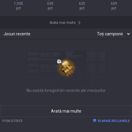
1,935

630

620

609

pct
pct
pct
pct
Arată mai multe
Jocuri recente
Nu există înregistrări recente ale meciurilor
Arată mai multe
PUBLICITATE
ELIMINĂ RECLAMELE