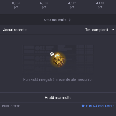
8,095

6,336

4,572

4,173

pct
pct
pct
pct
Arată mai multe
Jocuri recente
Nu există înregistrări recente ale meciurilor
Arată mai multe
PUBLICITATE
ELIMINĂ RECLAMELE