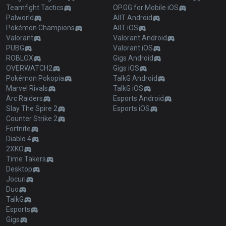
Teamfight Tactics
OP.GG for Mobile iOS
Palworld
AllT Android
Pokémon Champions
AllT iOS
Valorant
Valorant Android
PUBG
Valorant iOS
ROBLOX
Gigs Android
OVERWATCH2
Gigs iOS
Pokémon Pokopia
TalkG Android
Marvel Rivals
TalkG iOS
Arc Raiders
Esports Android
Slay The Spire 2
Esports iOS
Counter Strike 2
Fortnite
Diablo 4
2XKO
Time Takers
Desktop
Jocuri
Duo
TalkG
Esports
Gigs