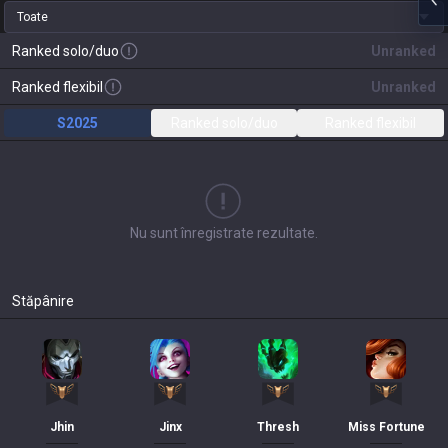
Toate
Ranked solo/duo
Unranked
Ranked flexibil
Unranked
S2025
Ranked solo/duo
Ranked flexibil
Nu sunt înregistrate rezultate.
Stăpânire
Jhin
Jinx
Thresh
Miss Fortune