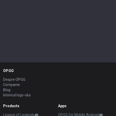
OP.GG
Despre OP.GG
Companie
Blog
Istoricul logo-ului
Products
Apps
League of Legends
OP.GG for Mobile Android