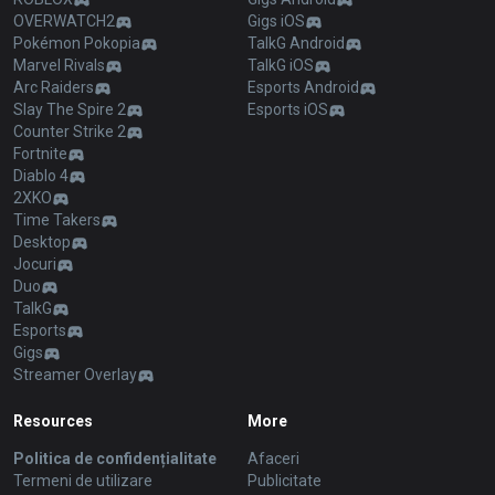
OVERWATCH2
Gigs iOS
Pokémon Pokopia
TalkG Android
Marvel Rivals
TalkG iOS
Arc Raiders
Esports Android
Slay The Spire 2
Esports iOS
Counter Strike 2
Fortnite
Diablo 4
2XKO
Time Takers
Desktop
Jocuri
Duo
TalkG
Esports
Gigs
Streamer Overlay
Resources
More
Politica de confidențialitate
Afaceri
Termeni de utilizare
Publicitate