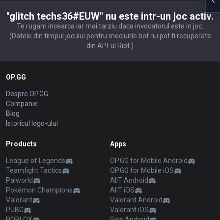
"glitch techs36#EUW" nu este intr-un joc activ.
Te rugam incearca iar mai tarziu daca invocatorul este in joc.
(Datele din timpul jocului pentru meciurile bot nu pot fi recuperate
din API-ul Riot.)
OP.GG
Despre OP.GG
Companie
Blog
Istoricul logo-ului
Products
Apps
League of Legends
OP.GG for Mobile Android
Teamfight Tactics
OP.GG for Mobile iOS
Palworld
AllT Android
Pokémon Champions
AllT iOS
Valorant
Valorant Android
PUBG
Valorant iOS
ROBLOX
Gigs Android