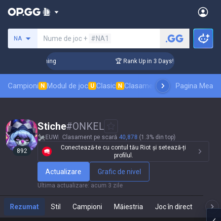
Caută un invocator
Nume de joc +
#NA1
NA
hallenger Coaching
🏆 Rank Up in 3 Days! Challenger Coachi
Campioni
Modul de joc
Clasic
Clasament skinuri
Pagina Mea
Clasamente
N
U
N
Stiche
#
ONKEL
EUW
Clasament pe scară
40,878
(1.3% din top)
Conectează-te cu contul tău Riot și setează-ți
892
profilul.
Actualizare
Grafic de nivel
Ultima actualizare
:
acum 3 zile
Rezumat
Stil
Campioni
Măiestria
Joc în direct
Te