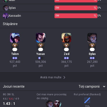
Akali
Sylas
0
W
1
L
0%
Kassadin
0
W
1
L
0%
Stăpânire
87
49
36
27
Talon
Yasuo
Zed
Sylas
927,443

506,306

366,175

267,280

pct
pct
pct
pct
Arată mai multe
Jocuri recente
8G 3W 5L
Cel mai mare procentaj
Rol preferat (Ranked)
de câștig
4.6
/
6.6
/
4.9
1.43
: 1
75
%