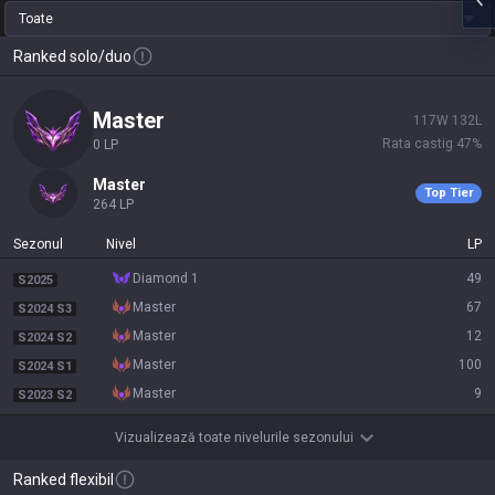
Toate
Ranked solo/duo
master
117
W
132
L
Rata castig
47
%
0
LP
master
Top Tier
264
LP
Sezonul
Nivel
LP
diamond 1
49
S2025
master
67
S2024 S3
master
12
S2024 S2
master
100
S2024 S1
master
9
S2023 S2
Vizualizează toate nivelurile sezonului
Ranked flexibil