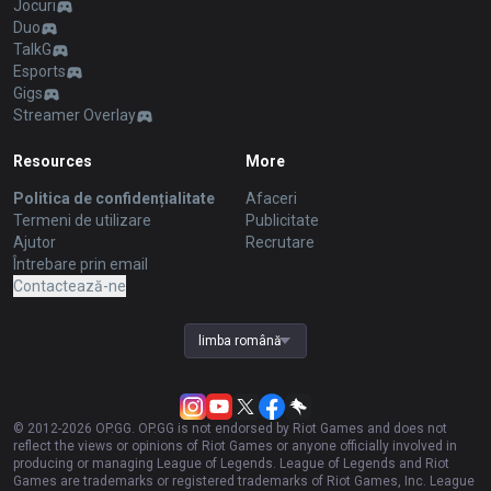
Jocuri
Duo
TalkG
Esports
Gigs
Streamer Overlay
Resources
More
Politica de confidențialitate
Afaceri
Termeni de utilizare
Publicitate
Ajutor
Recrutare
Întrebare prin email
Contactează-ne
limba română
© 2012-
2026
OP.GG. OP.GG is not endorsed by Riot Games and does not
reflect the views or opinions of Riot Games or anyone officially involved in
producing or managing League of Legends. League of Legends and Riot
Games are trademarks or registered trademarks of Riot Games, Inc. League