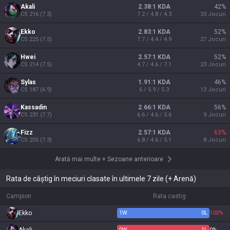
Akali
2.38:1 KDA
42
%
CS
216
(
7.3
)
7.2 / 4.8 / 4.3
33
Jocuri
Ekko
2.83:1 KDA
52
%
CS
225
(
7.5
)
7.7 / 4.4 / 4.9
27
Jocuri
Hwei
2.57:1 KDA
52
%
CS
214
(
7.5
)
4.7 / 4.6 / 7.1
23
Jocuri
Sylas
1.91:1 KDA
46
%
CS
187
(
6.9
)
6 / 5.9 / 5.3
13
Jocuri
Kassadin
2.66:1 KDA
56
%
CS
231
(
7.7
)
6.6 / 4.6 / 5.6
9
Jocuri
Fizz
2.57:1 KDA
63
%
CS
205
(
7.3
)
6.8 / 4.6 / 5.1
8
Jocuri
Arată mai multe
+
Sezoane anterioare
Rata de câștig în meciuri clasate în ultimele 7 zile (+ Arenă)
Campion
Rata castig
Ekko
1
W
0
L
100%
0
W
1
L
0%