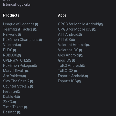
Istoricul logo-ului
Products
Apps
League of Legends
OP.GG for Mobile Android
Teamfight Tactics
OP.GG for Mobile iOS
Palworld
AllT Android
Pokémon Champions
AllT iOS
Valorant
Valorant Android
PUBG
Valorant iOS
ROBLOX
Gigs Android
OVERWATCH2
Gigs iOS
Pokémon Pokopia
TalkG Android
Marvel Rivals
TalkG iOS
Arc Raiders
Esports Android
Slay The Spire 2
Esports iOS
Counter Strike 2
Fortnite
Diablo 4
2XKO
Time Takers
Desktop