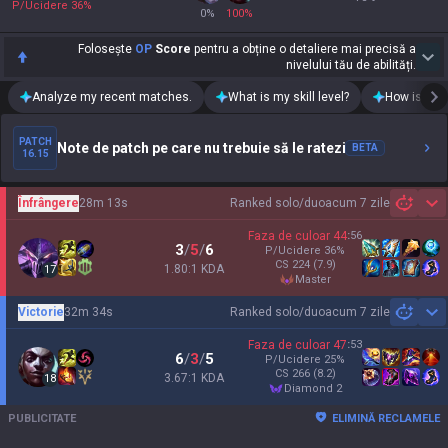
P/Ucidere
36
%
0
%
100
%
Folosește
OP
Score
pentru a obține o detaliere mai precisă a
nivelului tău de abilități.
Analyze my recent matches.
What is my skill level?
How is my t
PATCH
Note de patch pe care nu trebuie să le ratezi
BETA
16.15
Înfrângere
28m 13s
Ranked solo/duo
acum 7 zile
Sh
Faza de culoar
44
:
56
3
/
5
/
6
P/Ucidere
36
%
CS
224
(7.9)
1.80:1 KDA
17
master
Victorie
32m 34s
Ranked solo/duo
acum 7 zile
Sh
Faza de culoar
47
:
53
6
/
3
/
5
P/Ucidere
25
%
CS
266
(8.2)
3.67:1 KDA
18
diamond 2
PUBLICITATE
ELIMINĂ RECLAMELE