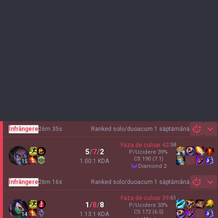
Înfrângere
26m 35s
Ranked solo/duo
acum 1 săptămână
Sh
Faza de culoar
42
:
58
5
/
7
/
2
P/Ucidere
39
%
CS
190
(7.1)
1.00:1 KDA
15
diamond 2
Înfrângere
26m 16s
Ranked solo/duo
acum 1 săptămână
Sh
Faza de culoar
39
:
61
1
/
8
/
8
P/Ucidere
33
%
CS
172
(6.5)
1.13:1 KDA
14