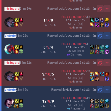
master
Înfrângere
21m 59s
Ranked solo/duo
acum 2 săptămâni
Sh
Faza de culoar
47
:
53
1
/
7
/
0
P/Ucidere
13
%
CS
171
(7.8)
0.14:1 KDA
12
master
Victorie
31m 26s
Ranked solo/duo
acum 2 săptămâni
Sh
Faza de culoar
49
:
51
6
/
5
/
4
P/Ucidere
32
%
CS
338
(10.8)
2.00:1 KDA
20
diamond 1
Înfrângere
34m 22s
Ranked solo/duo
acum 2 săptămâni
Sh
Faza de culoar
52
:
48
3
/
10
/
5
P/Ucidere
42
%
CS
215
(6.3)
0.80:1 KDA
16
master
Victorie
28m 19s
Ranked flexibil
acum 4 săptămâni
Sh
Faza de culoar
36
:
64
12
/
8
/
9
P/Ucidere
54
%
CS
178
(6.3)
2.63:1 KDA
16
platinum 2