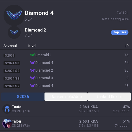
diamond 4
9
W
12
L
Rata castig
43
%
5
LP
diamond 2
Top Tier
7
LP
Sezonul
Nivel
LP
emerald 1
75
S2025
diamond 4
24
S2024 S3
diamond 2
86
S2024 S2
diamond 3
0
S2024 S1
diamond 4
48
S2023 S2
S2026
Ranked solo/duo
Ranked flexibil
Toate
2.36:1 KDA
47
%
CS
210
(
7.3
)
6.6 / 5.3 / 5.8
270
Jocuri
Talon
2.60:1 KDA
51
%
CS
213
(
7.6
)
7.9 / 5.3 / 5.8
74
Jocuri