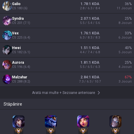
Galio
1.78:1 KDA
36
%
CS
180
(
6
)
2.8 / 6.3 / 8.4
11
Jocuri
Syndra
2.07:1 KDA
25
%
CS
201
(
7.1
)
5.5 / 5.4 / 5.6
8
Jocuri
Vex
1.76:1 KDA
33
%
CS
225
(
6.4
)
6.3 / 8.3 / 8.3
6
Jocuri
Hwei
1.51:1 KDA
40
%
CS
182
(
6.1
)
4.4 / 7.4 / 6.8
5
Jocuri
Aurora
1.81:1 KDA
25
%
CS
196
(
6.4
)
5.5 / 6.5 / 6.3
4
Jocuri
Malzahar
2.84:1 KDA
67
%
CS
288
(
8.2
)
7.3 / 6.3 / 10.7
3
Jocuri
Arată mai multe
+
Sezoane anterioare
Stăpânire