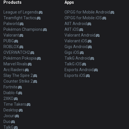
Products
Apps
League of Legends
OP.GG for Mobile Android
Teamfight Tactics
OP.GG for Mobile iOS
Palworld
AllT Android
Pokémon Champions
AllT iOS
Valorant
Valorant Android
PUBG
Valorant iOS
ROBLOX
Gigs Android
OVERWATCH2
Gigs iOS
Pokémon Pokopia
TalkG Android
Marvel Rivals
TalkG iOS
Arc Raiders
Esports Android
Slay The Spire 2
Esports iOS
Counter Strike 2
Fortnite
Diablo 4
2XKO
Time Takers
Desktop
Jocuri
Duo
TalkG