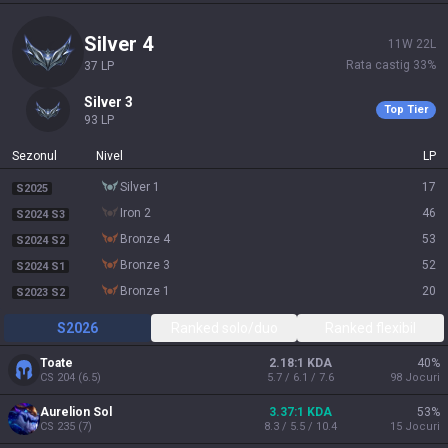
silver 4
11
W
22
L
Rata castig
33
%
37
LP
silver 3
Top Tier
93
LP
Sezonul
Nivel
LP
silver 1
17
S2025
iron 2
46
S2024 S3
bronze 4
53
S2024 S2
bronze 3
52
S2024 S1
bronze 1
20
S2023 S2
S2026
Ranked solo/duo
Ranked flexibil
Toate
2.18:1 KDA
40
%
CS
204
(
6.5
)
5.7 / 6.1 / 7.6
98
Jocuri
Aurelion Sol
3.37:1 KDA
53
%
CS
235
(
7
)
8.3 / 5.5 / 10.4
15
Jocuri