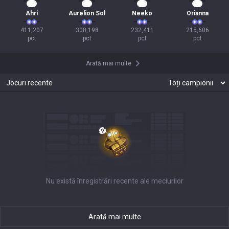
40
31
24
22
Ahri
Aurelion Sol
Neeko
Orianna
411,207

308,198

232,411

215,606

pct
pct
pct
pct
Arată mai multe
Jocuri recente
Nu există înregistrări recente ale meciurilor
Arată mai multe