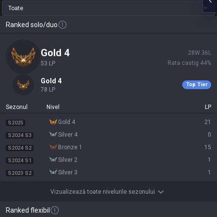
Toate
Ranked solo/duo
gold 4
28
W
36
L
Rata castig
44
%
53
LP
gold 4
Top Tier
78
LP
Sezonul
Nivel
LP
gold 4
21
S2025
silver 4
0
S2024 S3
bronze 1
15
S2024 S2
silver 2
1
S2024 S1
silver 3
1
S2023 S2
Vizualizează toate nivelurile sezonului
Ranked flexibil