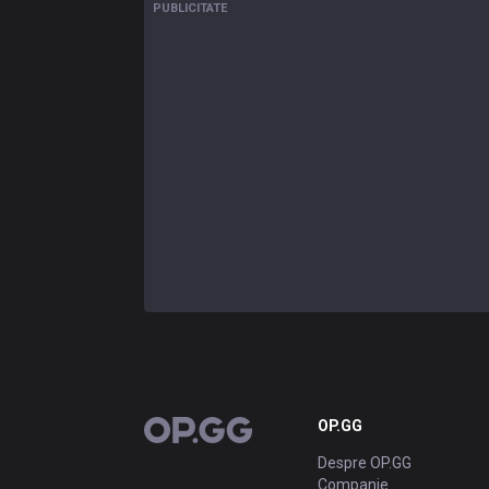
PUBLICITATE
OP.GG
OP.GG
Despre OP.GG
Companie