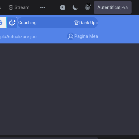
RO
s
Streamer Overlay
Autentificați-vă
New
enger Coaching
🏆 Rank Up in 3 Days! Challenger Coac
Pagina Mea
plă
Actualizare joc