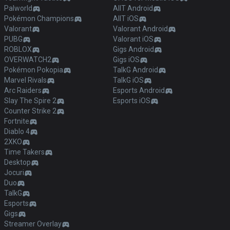
Palworld
AllT Android
Pokémon Champions
AllT iOS
Valorant
Valorant Android
PUBG
Valorant iOS
ROBLOX
Gigs Android
OVERWATCH2
Gigs iOS
Pokémon Pokopia
TalkG Android
Marvel Rivals
TalkG iOS
Arc Raiders
Esports Android
Slay The Spire 2
Esports iOS
Counter Strike 2
Fortnite
Diablo 4
2XKO
Time Takers
Desktop
Jocuri
Duo
TalkG
Esports
Gigs
Streamer Overlay