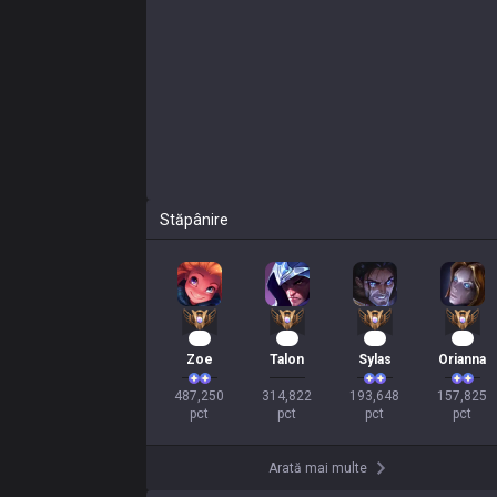
Stăpânire
47
31
20
17
Zoe
Talon
Sylas
Orianna
487,250

314,822

193,648

157,825

pct
pct
pct
pct
Arată mai multe