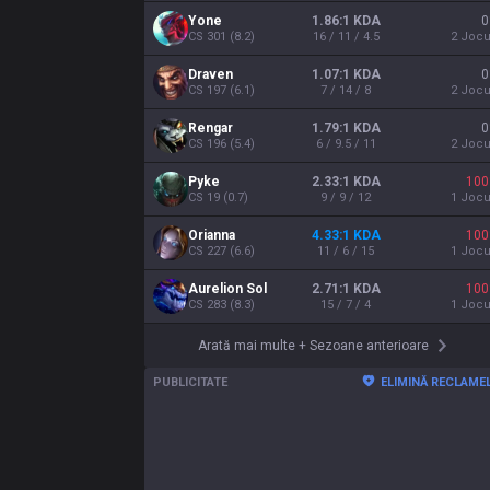
Yone
1.86:1 KDA
0
CS
301
(
8.2
)
16 / 11 / 4.5
2
Jocu
Draven
1.07:1 KDA
0
CS
197
(
6.1
)
7 / 14 / 8
2
Jocu
Rengar
1.79:1 KDA
0
CS
196
(
5.4
)
6 / 9.5 / 11
2
Jocu
Pyke
2.33:1 KDA
100
CS
19
(
0.7
)
9 / 9 / 12
1
Jocu
Orianna
4.33:1 KDA
100
CS
227
(
6.6
)
11 / 6 / 15
1
Jocu
Aurelion Sol
2.71:1 KDA
100
CS
283
(
8.3
)
15 / 7 / 4
1
Jocu
Arată mai multe
+
Sezoane anterioare
PUBLICITATE
ELIMINĂ RECLAME