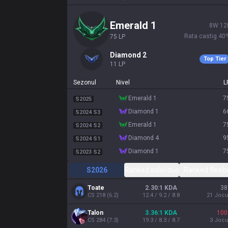
emerald 1
8
W
12
Rata castig
40
75
LP
diamond 2
Top Tier
11
LP
Sezonul
Nivel
L
emerald 1
7
S2025
diamond 1
6
S2024 S3
emerald 1
7
S2024 S2
diamond 4
9
S2024 S1
diamond 1
7
S2023 S2
S2026
Ranked solo/duo
Ranked flexibi
Toate
2.30:1 KDA
38
CS
218
(
6.2
)
12.4 / 9.2 / 8.8
21
Jocu
Talon
3.36:1 KDA
100
CS
284
(
7.3
)
19.3 / 8.3 / 8.7
3
Jocu