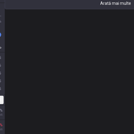
Arată mai multe
L
%
P
5
6
5
5
5
l
%
ri
%
ri