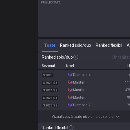
PUBLICITATE
Toate
Ranked solo/duo
Ranked flexibil
A
Ranked solo/duo
Unranke
Sezonul
Nivel
L
diamond 4
S2025
master
11
S2024 S3
master
37
S2024 S2
master
9
S2024 S1
diamond 2
7
S2023 S2
Vizualizează toate nivelurile sezonului
Ranked flexibil