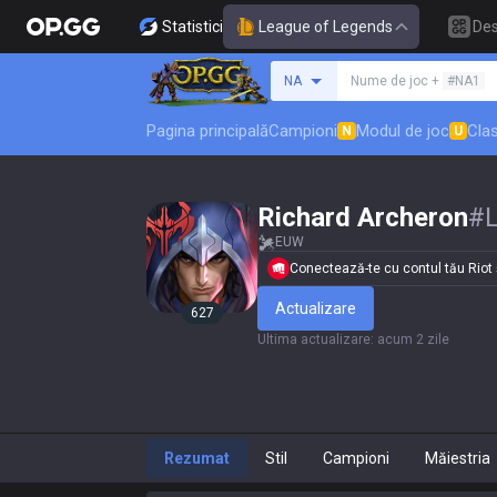
Statistici
League of Legends
De
Caută un invocator
NA
Nume de joc +
#NA1
Pagina principală
Campioni
Modul de joc
Clas
N
U
Richard Archeron
#
EUW
Conectează-te cu contul tău Riot și
Actualizare
627
Ultima actualizare
:
acum 2 zile
Rezumat
Stil
Campioni
Măiestria