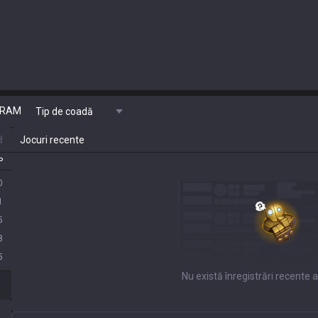
RAM
Tip de coadă
d
Jocuri recente
P
0
1
5
8
5
Nu există înregistrări recente a