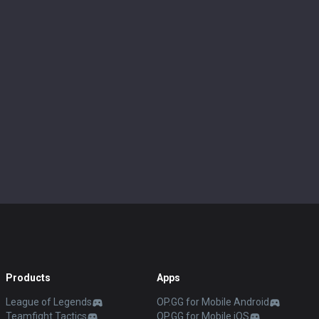
Products
Apps
League of Legends
OP.GG for Mobile Android
Teamfight Tactics
OP.GG for Mobile iOS