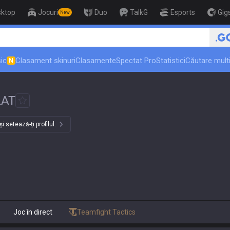
sktop
Jocuri
Duo
TalkG
Esports
Gig
New
🏆 Rank Up in 3 Days! Chall
ic
Clasament skinuri
Clasamente
Spectat Pro
Statistici
Căutare multi
N
LAT
 setează-ți profilul.
Joc în direct
Teamfight Tactics