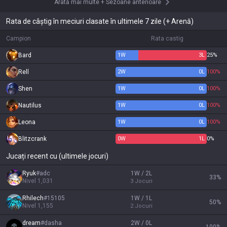
Arată mai multe
+
Sezoane anterioare
Rata de câștig în meciuri clasate în ultimele 7 zile (+ Arenă)
Campion
Rata castig
Bard
1
W
3
L
25%
Rell
2
W
0
L
100%
Shen
1
W
0
L
100%
Nautilus
1
W
0
L
100%
Leona
1
W
0
L
100%
Blitzcrank
0
W
1
L
0%
Jucați recent cu (ultimele jocuri)
Ryuk
#
adc
1W / 2L
33
%
Nivel
1,031
3
Jocuri
Rhilech
#
15105
1W / 1L
50
%
Nivel
1,155
2
Jocuri
dream
#
dasha
2W / 0L