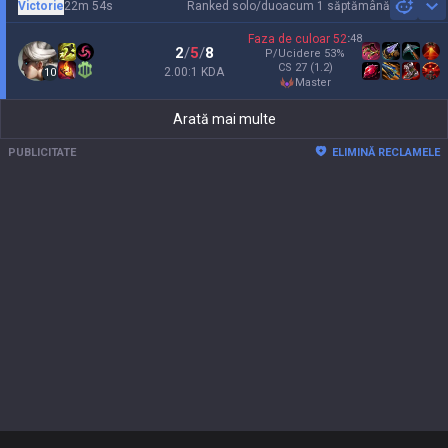
Victorie
22m 54s
Ranked solo/duo
acum 1 săptămână
Sh
Faza de culoar
52
:
48
2
/
5
/
8
P/Ucidere
53
%
CS
27
(1.2)
2.00:1 KDA
10
master
Arată mai multe
PUBLICITATE
ELIMINĂ RECLAMELE