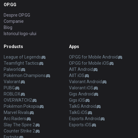
OP.GG
Despre OP.GG
Companie
Blog
Istoricul logo-ului
Products
Apps
League of Legends
OP.GG for Mobile Android
Teamfight Tactics
OP.GG for Mobile iOS
Palworld
AllT Android
Pokémon Champions
AllT iOS
Valorant
Valorant Android
PUBG
Valorant iOS
ROBLOX
Gigs Android
OVERWATCH2
Gigs iOS
Pokémon Pokopia
TalkG Android
Marvel Rivals
TalkG iOS
Arc Raiders
Esports Android
Slay The Spire 2
Esports iOS
Counter Strike 2
Fortnite