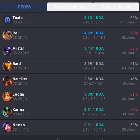
S2026
Ranked solo/duo
Ranked flexibil
Toate
3.13:1 KDA
56
%
CS
40
(
1.5
)
2.1 / 5.6 / 15.3
511
Jocuri
Rell
4.29:1 KDA
62
%
CS
28
(
1
)
2.3 / 4.9 / 18.9
92
Jocuri
Alistar
3.44:1 KDA
63
%
CS
20
(
0.8
)
1 / 5.1 / 16.6
48
Jocuri
Bard
2.99:1 KDA
51
%
CS
26
(
0.9
)
2.4 / 6.1 / 15.8
43
Jocuri
Nautilus
2.56:1 KDA
45
%
CS
28
(
1
)
2 / 6.7 / 15.1
40
Jocuri
Leona
3.30:1 KDA
81
%
CS
28
(
1
)
1.5 / 5.8 / 17.8
36
Jocuri
Karma
3.31:1 KDA
63
%
CS
43
(
1.5
)
1.9 / 5.2 / 15.2
30
Jocuri
Neeko
3.01:1 KDA
50
%
CS
44
(
1.7
)
2.4 / 4.7 / 11.9
30
Jocuri