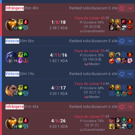
Înfrângere
25m 40s
Ranked solo/duo
acum 5 zile
Sh
Faza de culoar
45
:
55
1
/
8
/
18
P/Ucidere
54
%
CS
20
(0.8)
2.38:1 KDA
12
grandmaster
Victorie
33m 06s
Ranked solo/duo
acum 5 zile
Sh
Faza de culoar
35
:
65
4
/
11
/
16
P/Ucidere
35
%
CS
193
(5.8)
1.82:1 KDA
19
master
Victorie
20m 19s
Ranked solo/duo
acum 6 zile
Sh
Faza de culoar
54
:
46
4
/
7
/
17
P/Ucidere
68
%
CS
22
(1.1)
3.00:1 KDA
10
master
Înfrângere
31m 43s
Ranked solo/duo
acum 6 zile
Sh
Faza de culoar
57
:
43
4
/
6
/
26
P/Ucidere
70
%
CS
31
(1)
5.00:1 KDA
14
grandmaster