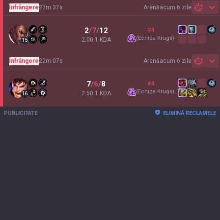
Înfrângere
22m 37s
Arenă
acum 6 zile
Sh
2
/
7
/
12
#4
(
Echipa Krugs
)
2.00:1 KDA
15
Înfrângere
22m 07s
Arenă
acum 6 zile
Sh
7
/
6
/
8
#4
(
Echipa Krugs
)
2.50:1 KDA
16
PUBLICITATE
ELIMINĂ RECLAMELE