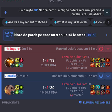
50
%
25
%
Folosește
OP
Score
pentru a obține o detaliere mai precisă a
nivelului tău de abilități.
Analyze my recent matches.
What is my skill level?
How is my t
PATCH
Note de patch pe care nu trebuie să le ratezi
BETA
16.15
Înfrângere
29m 36s
Ranked solo/duo
acum 15 ore
Sh
Faza de culoar
49
:
51
1
/
7
/
13
P/Ucidere
41
%
CS
19
(0.6)
2.00:1 KDA
13
grandmaster
Victorie
20m 09s
Ranked solo/duo
acum 21 de ore
Sh
Faza de culoar
62
:
38
1
/
2
/
20
P/Ucidere
88
%
CS
17
(0.8)
10.50:1 KDA
10
master
PUBLICITATE
ELIMINĂ RECLAMELE