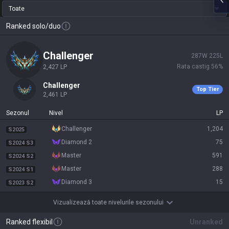
Toate
Ranked solo/duo
challenger
287
W
225
L
Rata castig
56
%
2,427
LP
challenger
Top Tier
2,461
LP
Sezonul
Nivel
LP
challenger
1,204
S2025
diamond 2
75
S2024 S3
master
591
S2024 S2
master
288
S2024 S1
diamond 3
15
S2023 S2
Vizualizează toate nivelurile sezonului
Ranked flexibil
Unranked