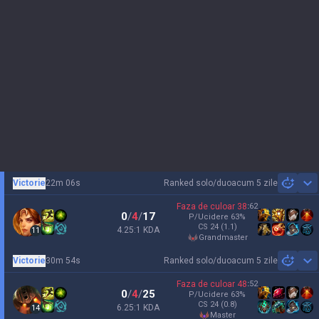
Victorie
22m 06s
Ranked solo/duo
acum 5 zile
Sh
Faza de culoar
38
:
62
0
/
4
/
17
P/Ucidere
63
%
CS
24
(1.1)
4.25:1 KDA
11
grandmaster
Victorie
30m 54s
Ranked solo/duo
acum 5 zile
Sh
Faza de culoar
48
:
52
0
/
4
/
25
P/Ucidere
63
%
CS
24
(0.8)
6.25:1 KDA
14
master