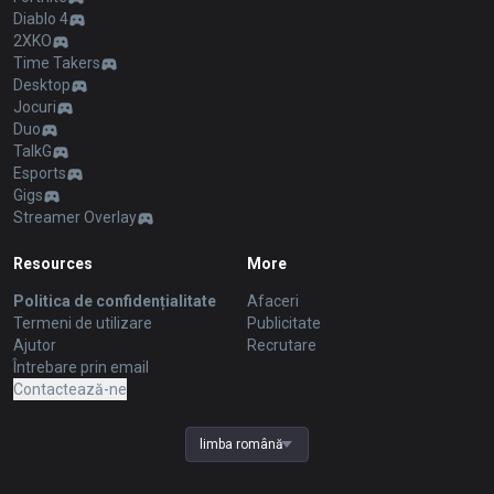
Diablo 4
2XKO
Time Takers
Desktop
Jocuri
Duo
TalkG
Esports
Gigs
Streamer Overlay
Resources
More
Politica de confidențialitate
Afaceri
Termeni de utilizare
Publicitate
Ajutor
Recrutare
Întrebare prin email
Contactează-ne
limba română