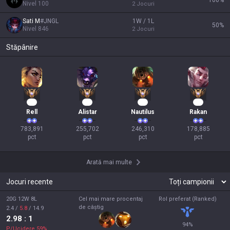
100
%
Nivel
100
2
Jocuri
Sati M
#
JNGL
1W / 1L
50
%
Nivel
846
2
Jocuri
Stăpânire
74
26
25
19
Rell
Alistar
Nautilus
Rakan
783,891

255,702

246,310

178,885

pct
pct
pct
pct
Arată mai multe
Jocuri recente
20G 12W 8L
Cel mai mare procentaj
Rol preferat (Ranked)
de câștig
2.4
/
5.8
/
14.9
2.98
: 1
94
%
P/Ucidere
59
%