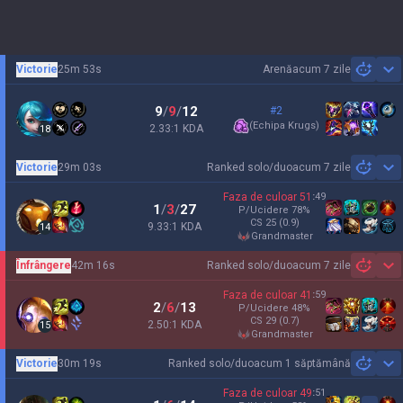
Victorie
25m 53s
Arenă
acum 7 zile
Sh
9
/
9
/
12
#2
(
Echipa Krugs
)
2.33:1 KDA
18
Victorie
29m 03s
Ranked solo/duo
acum 7 zile
Sh
Faza de culoar
51
:
49
1
/
3
/
27
P/Ucidere
78
%
CS
25
(0.9)
9.33:1 KDA
14
grandmaster
Înfrângere
42m 16s
Ranked solo/duo
acum 7 zile
Sh
Faza de culoar
41
:
59
2
/
6
/
13
P/Ucidere
48
%
CS
29
(0.7)
2.50:1 KDA
15
grandmaster
Victorie
30m 19s
Ranked solo/duo
acum 1 săptămână
Sh
Faza de culoar
49
:
51