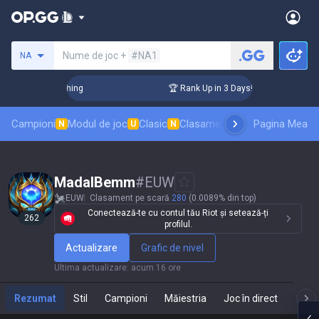
Caută un invocator
Nume de joc +
#NA1
NA
allenger Coaching
🏆 Rank Up in 3 Days! Challenger Coachin
Campioni
Modul de joc
Clasic
Clasament skinuri
Pagina Mea
Clasamente
N
U
N
MadalBemm
#
EUW
EUW
Clasament pe scară
280
(0.0089% din top)
Conectează-te cu contul tău Riot și setează-ți
262
profilul.
Actualizare
Grafic de nivel
Ultima actualizare
:
acum 16 ore
Rezumat
Stil
Campioni
Măiestria
Joc în direct
Te