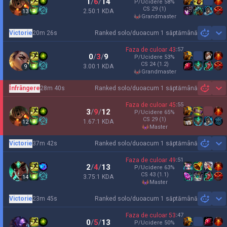
1
/
6
/
14
P/Ucidere
58
%
CS
29
(1)
2.50:1 KDA
13
grandmaster
Victorie
20m 26s
Ranked solo/duo
acum 1 săptămână
Sh
Faza de culoar
43
:
57
0
/
3
/
9
P/Ucidere
53
%
CS
24
(1.2)
3.00:1 KDA
9
grandmaster
Înfrângere
28m 40s
Ranked solo/duo
acum 1 săptămână
Sh
Faza de culoar
45
:
55
3
/
9
/
12
P/Ucidere
65
%
CS
29
(1)
1.67:1 KDA
12
master
Victorie
37m 42s
Ranked solo/duo
acum 1 săptămână
Sh
Faza de culoar
49
:
51
2
/
4
/
13
P/Ucidere
63
%
CS
43
(1.1)
3.75:1 KDA
14
master
Victorie
23m 45s
Ranked solo/duo
acum 1 săptămână
Sh
Faza de culoar
53
:
47
0
/
5
/
13
P/Ucidere
50
%